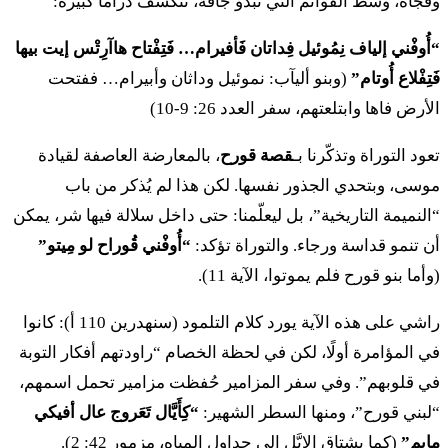
وفجأة، وسط القوائم التي تبدو جافة، تنكشف دراما كبيرة:
١٠ فَتِفْتاح هاآرِتْس إيت بيها فَتِفْلاع أُوتام فِإيت قُوراح بِموت
“أُوفْني إلياف نِمُوئيل فِداتان فَأفيرام… فَتِفْتاح هاآرِتْس إيت بيها
هاعِيدا بَأخُول هاإيش إيت حَميشيم أُوماتايِم إيش فَيِّهْيو
فَتِفْلاع أُوتام”
(وبنو أليآب: نموئيل وداثان وأبيرام… ففتحت
لِنيس
الأرض فاها وابتلعتهم، سفر العدد 26: 9-10)
تعود التوراة وتذكّرنا بـ
قصة قورح
، بالمعارضة العاصفة لقيادة
יא
וּבְנֵי קֹרַח לֹא מֵתוּ׃
موسى، وبتحدي الجذور نفسها. لكن هذا لم يُذكر من باب
١١ أُوفْني قُوراح لو مِيتو
“النميمة التاريخية”، بل ليعلّمنا: حتى داخل سلالة فيها شر، يمكن
أن تنمو قداسة ورجاء. والتوراة تؤكد:
“أُوفْني قُوراح لو مِيتو”
יב
בְּנֵי שִׁמְעוֹן לְמִשְׁפְּחֹתָם לִנְמוּאֵל מִשְׁפַּחַת
(وأما بنو قورح فلم يموتوا، الآية 11).
הַנְּמוּאֵלִי לְיָמִין מִשְׁפַּחַת הַיָּמִינִי לְיָכִין מִשְׁפַּחַת
راشي على هذه الآية يورد كلام التلمود (سنهدرين 110 أ): كانوا
في المؤامرة أولًا، لكن في لحظة الخصام “راودتهم أفكار التوبة
הַיָּכִינִי׃
في قلوبهم”. وفي سفر المزامير حُفظت مزامير تحمل اسمهم،
١٢ بْني شِمْعون لِمِشْبِحوتام لِنْمُوئيل مِشْباحات هَنِّمُوئيلي
“لبني قورح”، ومنها السطر الشهير:
“كِأَيَّال تَعَروج عال أفيكي
لِيَمين مِشْباحات هَيَّميني لِيَخين مِشْباحات هَيَّخيني
مايِم”
(كما يشتاق الإيَّل إلى جداول المياه، مزمور 42: 2).