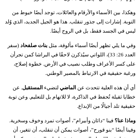
יג
وهكذا، بين الأسماء والأرقام والعائلات، توجد أيضًا خيوط من
לְזֶרַח מִשְׁפַּחַת הַזַּרְחִי לְשָׁאוּל מִשְׁפַּחַת
التوبة. إشارات إلى جذور تنقلب. هذا هو الجيل الجديد، الذي وُلد
הַשָּׁאוּלִי׃
ليس في الجسد فقط، بل في الروح أيضًا.
١٣ لِزِراح مِشْباحات هَزَّرْحي لِشاؤُول مِشْباحات هَشَّاؤُولي
وفي ما يلي تظهر أيضًا أسماء مألوفة، مثل
بنات صلفحاد
(سفر
العدد 26: 33)، اللواتي سيُذكرن لاحقًا في البراشا كمن تجرأن
יד
אֵלֶּה מִשְׁפְּחֹת הַשִּׁמְעֹנִי שְׁנַיִם וְעֶשְׂרִים אֶלֶף
على كسر الأعراف وطلب نصيب في الأرض. خطوة إصلاح،
וּמָאתָיִם׃
ورغبة حقيقية في الارتباط بالمصير الوطني.
١٤ إيليه مِشْبِحوت هَشِّمْعوني شْنايِم فِعِسْريم إلِف أُوماتايِم
أي أن هذه العلية تتحدث عن
الماضي
لتضيء
المستقبل
. عن
خطايا ثقيلة تُحفظ في الذاكرة، لا للاتهام بل للتعليم. وعن توبة
טו
בְּנֵי גָד לְמִשְׁפְּחֹתָם לִצְפוֹן מִשְׁפַּחַת הַצְּפוֹנִי
حقيقية تلد أجيالًا من الإبداع.
לְחַגִּי מִשְׁפַּחַת הַחַגִּי לְשׁוּנִי מִשְׁפַּחַת הַשּׁוּנִי׃
وماذا عنا؟
فينا “داثان وأبيرام”، أصوات تمرد وخوف وسخرية.
وفينا أيضًا “بنو قورح”، أصوات يمكن أن تنقلب، أن تتغير، أن
١٥ بْني جاد لِمِشْبِحوتام لِتْسفون مِشْباحات هَتْسِفوني