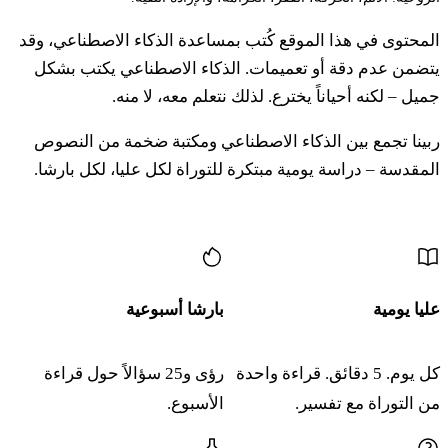
المحتوى في هذا الموقع كُتب بمساعدة الذكاء الاصطناعي، وقد
יט
בְּנֵי יְהוּדָה עֵר וְאוֹנָן וַיָּמָת עֵר וְאוֹנָן בְּאֶרֶץ כְּנָעַן׃
يتضمن عدم دقة أو تعميمات. الذكاء الاصطناعي يكتب بشكل
جميل – لكنه أحياناً يخترع. لذلك نتعلم معه، لا منه.
١٩ بْني يِهودا عير فِأُونان فَيّامات عير فِأُونان بِإرِتْس
كِناعان
ربينا تجمع بين الذكاء الاصطناعي ومكتبة ضخمة من النصوص
المقدسة – دراسة يومية مبتكرة للتوراة لكل عليا، لكل بارشا.
כ
וַיִּהְיוּ בְנֵי יְהוּדָה לְמִשְׁפְּחֹתָם לְשֵׁלָה מִשְׁפַּחַת
المزيد من المحتوى
הַשֵּׁלָנִי לְפֶרֶץ מִשְׁפַּחַת הַפַּרְצִי לְזֶרַח מִשְׁפַּחַת
הַזַּרְחִי׃
عليا يومية
بارشا أسبوعية
٢٠ فَيِّهْيو فْني يِهودا لِمِشْبِحوتام لِشيلا مِشْباحات هَشّيلاني
لِفِرِتْس مِشْباحات هَبَّرْتسي لِزِراح مِشْباحات هَزَّرْحي
كل يوم. 5 دقائق. قراءة واحدة
رؤى و25 سؤالاً حول قراءة
من التوراة مع تفسير.
الأسبوع.
כא
וַיִּהְיוּ בְנֵי פֶרֶץ לְחֶצְרֹן מִשְׁפַּחַת הַחֶצְרֹנִי לְחָמוּל