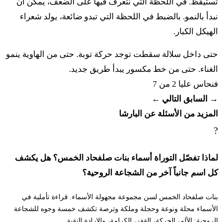
تستيقظ. في اللحظة التي نتعرف فيها على الضعف، يمكن أن
لِحَجّي مِشْباحات هَحَجّي لِشوني مِشْباحات هَشّوني
نبدأ بالنمو. بالضبط في اللحظة التي تبدو ضائعة، يولد شعراء
الهيكل الكبار.
טז
לְאָזְנִי מִשְׁפַּחַת הָאָזְנִי לְעֵרִי מִשְׁפַּחַת הָעֵרִי׃
حتى داخل سلالة سقطت توجد حركة توبة. حتى من الهاوية ينمو
١٦ لِأُزْني مِشْباحات هاأُزْني لِعيري مِشْباحات هاعيري
الغناء. حتى من خط مكسور يبدأ طريق جديد.
فنحاس
عليا 2 من 7
יז
לַאֲרוֹד מִשְׁפַּחַת הָאֲרוֹדִי לְאַרְאֵלִי מִשְׁפַּחַת
→ السابق
التالي ←
הָאַרְאֵלִי׃
المزيد من الأسئلة عن البارشا
?
١٧ لَأَرود مِشْباحات هاأَرودي لِأَرْئيلي مِشْباحات هاأَرْئيلي
لماذا تفصّل التوراة أسماء بنات صلفحاد الخمس؟ هل يكشف
יח
אֵלֶּה מִשְׁפְּחֹת בְּנֵי גָד לִפְקֻדֵיהֶם אַרְבָּעִים אֶלֶף
كل اسم جانباً آخر من الشجاعة الروحية؟
וַחֲמֵשׁ מֵאוֹת׃
بنات صلفحاد الخمس لسن مجموعة مجهولة الأسماء. قراءة تأملية في
١٨ إيليه مِشْبِحوت بْني جاد لِفْكوديهِم أرْباعيم إلِف فَحَميش
الأسماء محلة ونوعة وحجلة وملكة وترصة تكشف خمسة وجوه للشجاعة
مِيوت
الروحية: الألم، الحركة، القفز، الكرامة، والإرادة النقية.