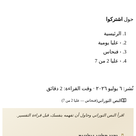
حول
اشتركوا
الرئيسية
‹
عليا يومية
‹
فنحاس
‹
عليا 2 من 7
بَرَاشَات بِينْحَاس - العَلَاء الثانية
نُشر: ٦ يوليو ٢٠٢٦
·
وقت القراءة: 2 دقائق
النص التوراتي
(فنحاس — عليا 2 من 7)
اقرأ النص التوراتي وحاول أن تفهمه بنفسك، قبل قراءة التفسير.
ח