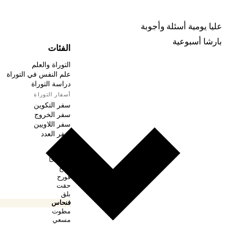
ربينا
عليا يومية
أسئلة وأجوبة
بارشا أسبوعية
الفئات
التوراة والعلم
علم النفس في التوراة
دراسة التوراة
أسفار التوراة
سفر التكوين
سفر الخروج
سفر اللاويين
سفر العدد
بمدبر
ناسو
بهعلوتخا
شلح
قورح
حقت
بلق
فنحاس
مطوت
مسعي