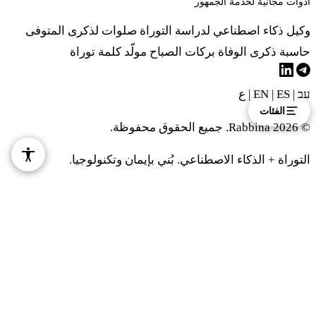
أدوات مجانية لخدمة الجمهور
לְאֵלוֹן מִשְׁפַּחַת הָאֵלֹנִי לְיַחְלְאֵל מִשְׁפַּחַת
وكيل ذكاء اصطناعي لدراسة التوراة
صلوات لذكرى المتوفى
הַיַּחְלְאֵלִי׃
حاسبة ذكرى الوفاة
بركات الصباح
مولّد كلمة توراة
٢٦ بْني زِفولون لِمِشْبِحوتام لِسِرِد مِشْباحات هَسَّرْدي
لِإيلون مِشْباحات هاإيلوني لِيَحْلِئيل مِشْباحات هَيَّحْلِئيلي
עב
|
EN
ES
|
|
ع
الفئات
© 2026 Rabbina. جميع الحقوق محفوظة.
כז
אֵלֶּה מִשְׁפְּחֹת הַזְּבוּלֹנִי לִפְקֻדֵיהֶם שִׁשִּׁים אֶלֶף
التوراة + الذكاء الاصطناعي. بُني بإيمان وتكنولوجيا.
וַחֲמֵשׁ מֵאוֹת׃
٢٧ إيليه مِشْبِحوت هَزِّفولوني لِفْكوديهِم شيشيم إلِف
فَحَميش مِيوت
כח
בְּנֵי יוֹסֵף לְמִשְׁפְּחֹתָם מְנַשֶּׁה וְאֶפְרָיִם׃
٢٨ بْني يوسيف لِمِشْبِحوتام مِنَشِّه فِإفْرايِم