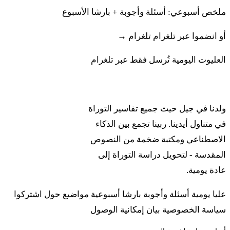
ملخص أسبوعي: أسئلة وأجوبة + بارشا الأسبوع
כד
לְיָשׁוּב מִשְׁפַּחַת הַיָּשֻׁבִי לְשִׁמְרֹן מִשְׁפַּחַת
أو انضموا عبر تلغرام
تلغرام →
הַשִּׁמְרֹנִי׃
العليوت اليومية تُرسل فقط عبر تلغرام
٢٤ لِيَشوف مِشْباحات هَيَّشوفي لِشِمْرون مِشْباحات
ربينا
هَشِّمْروني
ولدنا في جيل حيث جميع تفاسير التوراة
כה
אֵלֶּה מִשְׁפְּחֹת יִשָּׂשכָר לִפְקֻדֵיהֶם אַרְבָּעָה
في متناول أيدينا. ربينا تجمع بين الذكاء
الاصطناعي ومكتبة ضخمة من النصوص
וְשִׁשִּׁים אֶלֶף וּשְׁלֹשׁ מֵאוֹת׃
المقدسة - لتحويل دراسة التوراة إلى
٢٥ إيليه مِشْبِحوت يِسّاخار لِفْكوديهِم أرْباعا فِشيشيم إلِف
عادة يومية.
أُوشْلوش مِيوت
عليا يومية
أسئلة وأجوبة
بارشا أسبوعية
مواضيع
حول
اشتركوا
سياسة الخصوصية
بيان إمكانية الوصول
כו
בְּנֵי זְבוּלֻן לְמִשְׁפְּחֹתָם לְסֶרֶד מִשְׁפַּחַת הַסַּרְדִּי