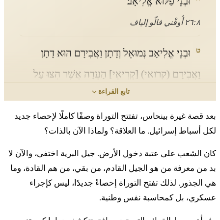
וּבְנֵי פַלּוּא אֱלִיאָב׃
٢٦:٨ أُوفْني فالّو إلياف
ט
וּבְנֵי אֱלִיאָב נְמוּאֵל וְדָתָן וַאֲבִירָם הוּא דָתָן
וַאֲבִירָם (קרואי) [קְרִיאֵי] הָעֵדָה אֲשֶׁר הִצּוּ עַל
تابع القراءة
מֹשֶׁה וְעַל אַהֲרֹן בַּעֲדַת קֹרַח בְּהַצֹּתָם עַל יְדוָד׃
بعد قصة غيرة بينحاس، تفتتح التوراة وصفًا كاملًا لإحصاء جديد
٩ أُوفْني إلياف نِمُوئيل فِداتان فَأفيرام هُو داتان فَأفيرام
لكل أسباط إسرائيل. ما العلاقة؟ ولماذا الآن بالذات؟
قِريئي هاعِيدا أشير هِتْسو عال مُوشيه فِعال أهَرون بَعَدات
قُوراح بِهَتْسوتام عال أدوناي
كان الشعب على عتبة دخول الأرض. جيل البرية اختفى، والآن لا
بد من معرفة من هو الجيل القادم، من بقي، من هم القادة، وما
י
וַתִּפְתַּח הָאָרֶץ אֶת פִּיהָ וַתִּבְלַע אֹתָם וְאֶת קֹרַח
هي الجذور. لذلك تفتح التوراة إحصاءً جديدًا، ليس كإجراء
בְּמוֹת הָעֵדָה בַּאֲכֹל הָאֵשׁ אֵת חֲמִשִּׁים וּמָאתַיִם
عسكري، بل كمحاسبة نفس وطنية.
אִישׁ וַיִּהְיוּ לְנֵס׃