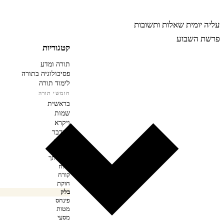
רבינה
עליה יומית
שאלות ותשובות
פרשת השבוע
קטגוריות
תורה ומדע
פסיכולוגיה בתורה
לימוד תורה
חומשי תורה
בראשית
שמות
ויקרא
במדבר
במדבר
נשא
בהעלותך
שלח
קורח
חוקת
בלק
פינחס
מטות
מסעי