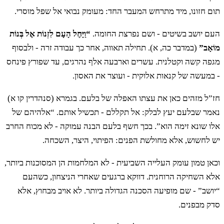
מוֹאָב וְקַרְקַר כָּל בְּנֵי שֵׁת׃
תום חזונו, מיד מתרחש המעבר החד: מעומק נבואי אל שפל מוסרי.
העם יושב בשיטים - ושם נפרצת החומה.
“וַיָּחֶל הָעָם לִזְנוֹת אֶל בְּנוֹת
יח
וְהָיָה אֱדוֹם יְרֵשָׁה וְהָיָה יְרֵשָׁה שֵׂעִיר אֹיְבָיו
מוֹאָב”
(במדבר כה, א). תחילה תאווה, אחר כך עבודה זרה - ולבסוף
מגפה קשה וקטלנית. עשרים וארבעה אלף נהרגים, עד שפורץ פינחס
וְיִשְׂרָאֵל עֹשֶׂה חָיִל׃
- במעשה של קנאות אלוקית - ועוצר את האסון.
חז”ל מזהים כאן את עצתו האפלה של בלעם. בגמרא (סנהדרין קו א)
יט
וְיֵרְדְּ מִיַּעֲקֹב וְהֶאֱבִיד שָׂרִיד מֵעִיר׃
נאמר שבלעם יעץ לבלק: אל תקללם - תכשיל אותם. “אלהיהם של
אלו שונא זימה הוא”. בכך חשף בלעם הבנה עמוקה - לא מכוח החרב
יש לחשוש, אלא מחולשת הפנים: הפיתוי, היצר, השכחה.
כ
וַיַּרְא אֶת עֲמָלֵק וַיִּשָּׂא מְשָׁלוֹ וַיֹּאמַר רֵאשִׁית
וכאן טמון עומק העלייה השביעית - לא המלחמות הן המסוכנות ביותר,
גּוֹיִם עֲמָלֵק וְאַחֲרִיתוֹ עֲדֵי אֹבֵד׃
אלא השחיקה הרוחנית. דווקא ברגעים שאחרי הניצחון, כשהעם
“יושב” - שם מופיעה הסכנה הגדולה ביותר. לא אויב מבחוץ, אלא
כא
סדק מבפנים.
וַיַּרְא אֶת הַקֵּינִי וַיִּשָּׂא מְשָׁלוֹ וַיֹּאמַר אֵיתָן