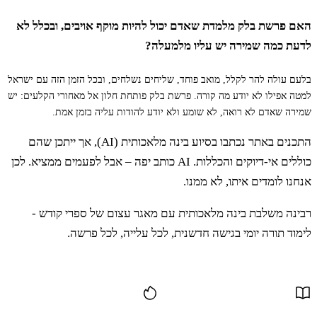
ד
וַיֹּאמֶר יְדוָד אֶל מֹשֶׁה קַח אֶת כָּל רָאשֵׁי
האם פרשת בלק מלמדת שאדם יכול להיות מוקף אויבים, ובכלל לא
לדעת כמה שמירה יש עליו מלמעלה?
הָעָם וְהוֹקַע אוֹתָם לַידוָד נֶגֶד הַשָּׁמֶשׁ וְיָשֹׁב
בלעם עולה להר לקלל, מואב פוחד, שליחים נשלחים, ובכל הזמן הזה עם ישראל
חֲרוֹן אַף יְדוָד מִיִּשְׂרָאֵל׃
למטה אפילו לא יודע מה קורה. פרשת בלק פותחת חלון אל מאחורי הקלעים: יש
שמירה שאדם לא רואה, לא שומע ולא יודע להודות עליה בזמן אמת.
התכנים באתר נכתבו בסיוע בינה מלאכותית (AI), אך ייתכן שהם
ה
וַיֹּאמֶר מֹשֶׁה אֶל שֹׁפְטֵי יִשְׂרָאֵל הִרְגוּ אִישׁ
כוללים אי-דיוקים והכללות. AI כותב יפה – אבל לפעמים ממציא. לכן
אנחנו לומדים איתו, לא ממנו.
אֲנָשָׁיו הַנִּצְמָדִים לְבַעַל פְּעוֹר׃
רבינה משלבת בינה מלאכותית עם מאגר עצום של ספרי קודש -
לימוד תורה יומי בגישה חדשנית, לכל עלייה, לכל פרשה.
ו
וְהִנֵּה אִישׁ מִבְּנֵי יִשְׂרָאֵל בָּא וַיַּקְרֵב אֶל אֶחָיו
עוד תוכן
אֶת הַמִּדְיָנִית לְעֵינֵי מֹשֶׁה וּלְעֵינֵי כָּל עֲדַת בְּנֵי
יִשְׂרָאֵל וְהֵמָּה בֹכִים פֶּתַח אֹהֶל מוֹעֵד׃