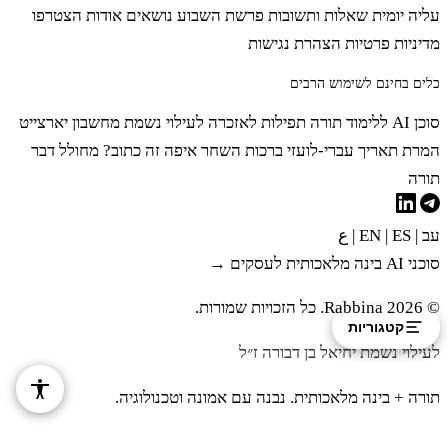
עליה יומית
שאלות ותשובות
פרשת השבוע
נושאים
אודות
הצטרפו
מדיניות פרטיות
הצהרת נגישות
כלים בחינם לשימוש הרבים
סוכן AI ללימוד תורה
תפילות לאזכרה לעילוי נשמת
מחשבון יארצייט
המרת תאריך עברי-לועזי
ברכות השחר
איפה זה כתוב?
מחולל דבר
תורה
עב
|
EN
ES
|
|
ع
סוכני AI בינה מלאכותית לעסקים →
© 2026 Rabbina. כל הזכויות שמורות.
קטגוריות
לעילוי נשמת יחיאל בן דבורה ז״ל
תורה + בינה מלאכותית. נבנה עם אמונה וטכנולוגיה.