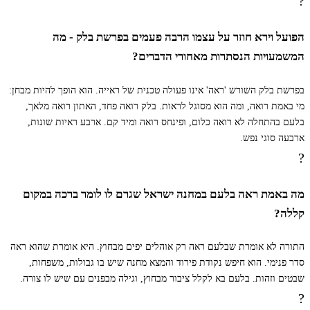
?
הָלַךְ לְדַרְכּוֹ׃
הפועל וירא חוזר על עצמו הרבה פעמים בפרשת בלק - מה
המשמעויות הנסתרות מאחורי הדברים?
כה א
וַיֵּשֶׁב יִשְׂרָאֵל בַּשִּׁטִּים וַיָּחֶל הָעָם לִזְנוֹת
בפרשת בלק השורש 'ראה' אינו פעולה טכנית של ראייה. הוא הופך להיות מבחן:
אֶל בְּנוֹת מוֹאָב׃
מי באמת רואה, ומה הוא מסוגל לראות. בלק רואה פחד, האתון רואה מלאך,
בלעם בהתחלה לא רואה כלום, ופינחס רואה ומיד קם. ארבע ראיות שונות,
ארבעה סוגי נפש.
ב
וַתִּקְרֶאןָ לָעָם לְזִבְחֵי אֱלֹהֵיהֶן וַיֹּאכַל הָעָם
?
וַיִּשְׁתַּחֲוּוּ לֵאלֹהֵיהֶן׃
מה באמת ראה בלעם במחנה ישראל שגרם לו לומר ברכה במקום
קללה?
ג
וַיִּצָּמֶד יִשְׂרָאֵל לְבַעַל פְּעוֹר וַיִּחַר אַף יְדוָד
התורה לא אומרת שבלעם ראה רק אוהלים יפים מבחוץ. היא אומרת שהוא ראה
סדר פנימי. הוא חיפש נקודת פירוד והמצא מחנה שיש בו גבולות, משפחות,
בְּיִשְׂרָאֵל׃
שבטים וזהות. בלעם בא לקלל ציבור מבחוץ, וגילה מבפנים עם שיש לו צורה.
?