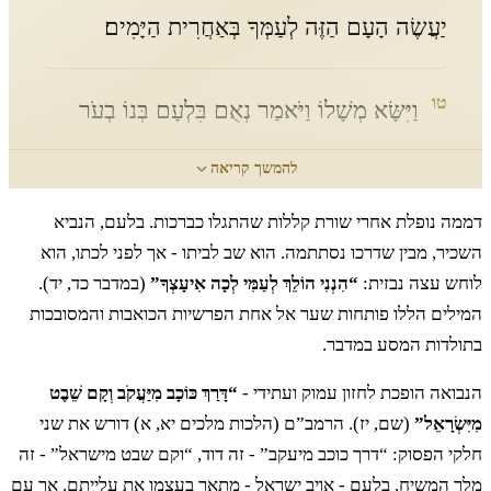
יַעֲשֶׂה הָעָם הַזֶּה לְעַמְּךָ בְּאַחֲרִית הַיָּמִים׃
טו
וַיִּשָּׂא מְשָׁלוֹ וַיֹּאמַר נְאֻם בִּלְעָם בְּנוֹ בְעֹר
וּנְאֻם הַגֶּבֶר שְׁתֻם הָעָיִן׃
להמשך קריאה
דממה נופלת אחרי שורת קללות שהתגלו כברכות. בלעם, הנביא
טז
נְאֻם שֹׁמֵעַ אִמְרֵי אֵל וְיֹדֵעַ דַּעַת עֶלְיוֹן מַחֲזֵה
השכיר, מבין שדרכו נסתתמה. הוא שב לביתו - אך לפני לכתו, הוא
לוחש עצה נבזית:
“הִנְנִי הוֹלֵךְ לְעַמִּי לְכָה אִיעָצְךָ”
(במדבר כד, יד).
שַׁדַּי יֶחֱזֶה נֹפֵל וּגְלוּי עֵינָיִם׃
המילים הללו פותחות שער אל אחת הפרשיות הכואבות והמסובכות
בתולדות המסע במדבר.
יז
אֶרְאֶנּוּ וְלֹא עַתָּה אֲשׁוּרֶנּוּ וְלֹא קָרוֹב דָּרַךְ
הנבואה הופכת לחזון עמוק ועתידי -
“דָּרַךְ כּוֹכָב מִיַּעֲקֹב וְקָם שֵׁבֶט
מִיִּשְׂרָאֵל”
(שם, יז). הרמב”ם (הלכות מלכים יא, א) דורש את שני
כּוֹכָב מִיַּעֲקֹב וְקָם שֵׁבֶט מִיִּשְׂרָאֵל וּמָחַץ פַּאֲתֵי
חלקי הפסוק: “דרך כוכב מיעקב” - זה דוד, “וקם שבט מישראל” - זה
מלך המשיח. בלעם - אויב ישראל - מתאר בעצמו את עלייתם. אך עם