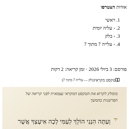
אודות
הצטרפו
ראשי
‹
עליה יומית
‹
בלק
‹
עלייה 7 מתוך 7
פרשת בלק - עלייה שביעית
פורסם: 3 ביולי 2026
·
זמן קריאה: 2 דקות
טקסט מקראי
(בלק — עלייה 7 מתוך 7)
מומלץ לקרוא את הטקסט המקראי עצמאית לפני קריאה של
הפרשנות בהמשך.
יד
וְעַתָּה הִנְנִי הוֹלֵךְ לְעַמִּי לְכָה אִיעָצְךָ אֲשֶׁר