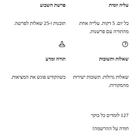
עליה יומית
פרשת השבוע
ז
וַיַּרְא פִּינְחָס בֶּן אֶלְעָזָר בֶּן אַהֲרֹן הַכֹּהֵן וַיָּקָם
כל יום. 5 דקות. עלייה אחת
תובנות ו-25 שאלות לפרשה.
מהתורה עם פרשנות.
מִתּוֹךְ הָעֵדָה וַיִּקַּח רֹמַח בְּיָדוֹ׃
ח
וַיָּבֹא אַחַר אִישׁ יִשְׂרָאֵל אֶל הַקֻּבָּה וַיִּדְקֹר
שאלות ותשובות
תורה ומדע
אֶת שְׁנֵיהֶם אֵת אִישׁ יִשְׂרָאֵל וְאֶת הָאִשָּׁה אֶל
שאלות גדולות. תשובות ישירות
כשהקודש פוגש את המציאות.
מהמקורות.
קֳבָתָהּ וַתֵּעָצַר הַמַּגֵּפָה מֵעַל בְּנֵי יִשְׂרָאֵל׃
הצטרפו ללומדים שמתחילים את הבוקר עם תורה ו-AI
ט
וַיִּהְיוּ הַמֵּתִים בַּמַּגֵּפָה אַרְבָּעָה וְעֶשְׂרִים אָלֶף׃
127
לומדים כל בוקר
תודה על ההרשמה!