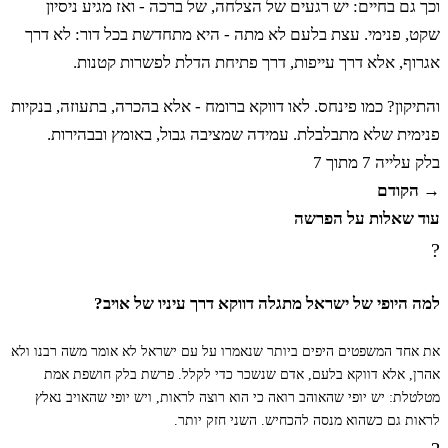
וכך גם בחיים: יש רגעים של הצלחה, של ברכה - ואז מגיע ניסיון
מוֹשָׁבֶךָ וְשִׂים בַּסֶּלַע קִנֶּךָ׃
שקט, פנימי. עצת בלעם לא מתה - היא מתחדשת בכל דור: לא דרך
אגרוף, אלא דרך עייפות, דרך פתיחת הדלת לפשרות קטנות.
כב
כִּי אִם יִהְיֶה לְבָעֵר קָיִן עַד מָה אַשּׁוּר
והתיקון? כמו פינחס. לאו דווקא ברומח - אלא בהכרה, בתעוזה, בנקיות
פנימית שלא מתבלבלת. עמידה שמציבה גבול, באומץ ובבהירות.
תִּשְׁבֶּךָּ׃
בלק
עלייה 7 מתוך 7
→ הקודם
כג
וַיִּשָּׂא מְשָׁלוֹ וַיֹּאמַר אוֹי מִי יִחְיֶה מִשֻּׂמוֹ אֵל׃
עוד שאלות על הפרשה
?
כד
וְצִים מִיַּד כִּתִּים וְעִנּוּ אַשּׁוּר וְעִנּוּ עֵבֶר וְגַם
למה היופי של ישראל מתגלה דווקא דרך עיניו של אויב?
הוּא עֲדֵי אֹבֵד׃
את אחד המשפטים היפים ביותר שנאמרו על עם ישראל לא אומר משה רבנו ולא
אהרן, אלא דווקא בלעם, אדם שנשכר כדי לקלל. פרשת בלק חושפת אמת
מטלטלת: יש יופי שהאוהב רואה כי הוא רוצה לראות, ויש יופי שהאויב נאלץ
כה
וַיָּקָם בִּלְעָם וַיֵּלֶךְ וַיָּשָׁב לִמְקֹמוֹ וְגַם בָּלָק
לראות גם כשהוא מנסה להכחיש. השני חזק יותר.