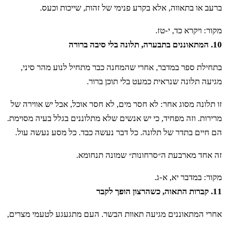
ברעב או בתאווה, אלא בקרע פנימי של זהות, שייכות וכעס.
מקור: ויקרא כד, י-טז.
10. המתאוננים בתבערה, תלונה בלי סיבה ברורה
בתחילת ספר במדבר, אחרי שהמחנה כבר מתחיל לנוע מהר סיני,
מגיעה תלונה שנראית כמעט בלי תוכן ברור.
זו תלונה מסוג אחר: לא חסר מים, לא חסר אוכל, אבל יש אווירה של
מרירות. וזה מפחיד, כי יש אנשים שלא מתלוננים בגלל בעיה מסוימת.
הם חיים בתדר של תלונה. כל דבר נעשה כבד. כל מסע נעשה עול.
זה אחד מארבעת ה״סרחונות״ שמונה תנחומא.
מקור: במדבר יא, א-ג.
11. קברות התאוה, כשהרצון הופך לקבר
אחרי המתאוננים מגיעה תאוות הבשר. העם מתגעגע לטעמי מצרים,