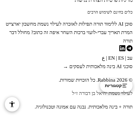
מדיניות פרטיות
הצהרת נגישות
כלים בחינם לשימוש הרבים
סוכן AI ללימוד תורה
תפילות לאזכרה לעילוי נשמת
מחשבון יארצייט
המרת תאריך עברי-לועזי
ברכות השחר
איפה זה כתוב?
מחולל דבר
תורה
עב
|
EN
ES
|
|
ع
סוכני AI בינה מלאכותית לעסקים →
© 2026 Rabbina. כל הזכויות שמורות.
קטגוריות
לעילוי נשמת יחיאל בן דבורה ז״ל
תורה + בינה מלאכותית. נבנה עם אמונה וטכנולוגיה.