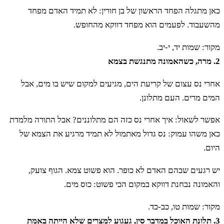
כאן מתגלה הפחד הראשון של בן חורין: לא תמיד האדם מפחד
מהשעבוד. לפעמים הוא מפחד דווקא מהחופש.
מקור: שמות יד, י-יב.
2. מרה, כשהאמונה מתנגשת בצמא
אחרי נס עצום של קריעת הים, מגיעים למקום שיש בו מים, אבל
המים מרים. העם מתלונן.
אפשר לשאול: איך אחרי נס כזה הם מתלוננים? אבל התורה מלמדת
כאן משהו עמוק: נס גדול מאתמול לא תמיד מרגיע את הצמא של
היום.
יש רגעים שבהם האדם לא כופר. הוא פשוט צמא. הגוף צועק,
והאמונה נבחנת דווקא במקום הכי פשוט: כוס מים.
מקור: שמות טו, כב-כד.
3. תלונת האוכל במדבר סין, געגוע למצרים שלא הייתה באמת