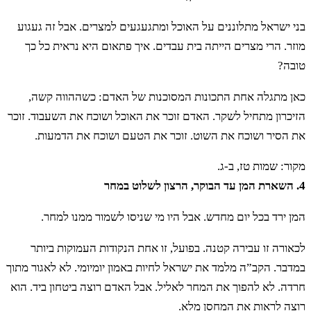
בני ישראל מתלוננים על האוכל ומתגעגעים למצרים. אבל זה געגוע
מוזר. הרי מצרים הייתה בית עבדים. איך פתאום היא נראית כל כך
טובה?
כאן מתגלה אחת התכונות המסוכנות של האדם: כשההווה קשה,
הזיכרון מתחיל לשקר. האדם זוכר את האוכל ושוכח את השעבוד. זוכר
את הסיר ושוכח את השוט. זוכר את הטעם ושוכח את הדמעות.
מקור: שמות טז, ב-ג.
4. השארת המן עד הבוקר, הרצון לשלוט במחר
המן ירד בכל יום מחדש. אבל היו מי שניסו לשמור ממנו למחר.
לכאורה זו עבירה קטנה. בפועל, זו אחת הנקודות העמוקות ביותר
במדבר. הקב”ה מלמד את ישראל לחיות באמון יומיומי. לא לאגור מתוך
חרדה. לא להפוך את המחר לאליל. אבל האדם רוצה ביטחון ביד. הוא
רוצה לראות את המחסן מלא.