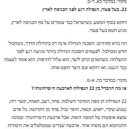
מקור: במדבר כא, ד-ט.
22. בעל פעור, הנפילה רגע לפני הכניסה לארץ
דווקא בסוף המסע, כשישראל כבר עומדים על סף הכניסה לארץ,
מגיע חטא בעל פעור.
וזה נורא ומדהים: הסכנה הגדולה אינה רק בתחילת הדרך, כשהכול
חדש ומבולבל. לפעמים הסכנה הגדולה ביותר מגיעה רגע לפני
ההצלחה. כשהאדם קרוב ליעד, הוא עלול להרפות. הוא אומר לעצמו:
כבר הגענו. ואז דווקא שם היצר תופס אותו.
מקור: במדבר כה, א-ט.
אז מה ההבדל בין 22 הנפילות לארבעת ה״סרחונות״?
22 הנפילות הן מפת המדבר השלמה. פחד, רעב, תאווה, קוצר רוח,
געגוע שקרי, ייאוש, קנאה, חוסר גבול, פחד מן הקדושה. כל אדם
נמצא איפשהו על המפה הזאת. אבל ארבעת ה״סרחונות״ שמונה
התנחומא הם משהו אחר. ארבעה שברים שמטלטלים את היסודות