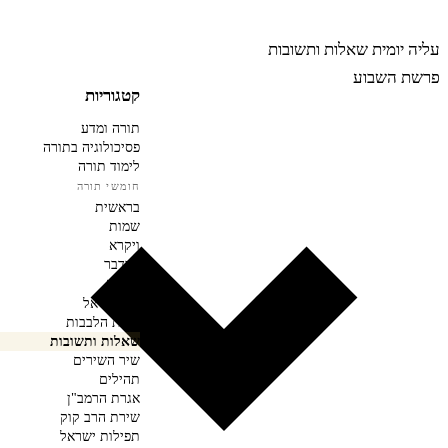
רבינה
עליה יומית
שאלות ותשובות
פרשת השבוע
קטגוריות
תורה ומדע
פסיכולוגיה בתורה
לימוד תורה
חומשי תורה
בראשית
שמות
ויקרא
במדבר
דברים
חגי ישראל
חובת הלבבות
שאלות ותשובות
שיר השירים
תהילים
אגרת הרמב"ן
שירת הרב קוק
תפילות ישראל