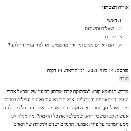
אודות
הצטרפו
ראשי
‹
שאלות ותשובות
‹
קורח
‹
הם ראו ים נקרע ומן יורד מהשמים, אז למה עדיין התלוננו?
הם ראו ים נקרע ומן יורד מהשמים, אז למה עדיין התלוננו?
פורסם: 14 ביוני 2026
·
זמן קריאה: 14 דקות
קורח
מדרש תנחומא קורא למחלוקת קרח ״סרחון רביעי״ של ישראל אחרי
העגל, המתאוננים והמרגלים. אבל הרי היו עוד תלונות ונפילות במדבר:
מים, אוכל, מן, פחד, תאווה וקוצר רוח. אז מה באמת ההבדל בין תלונה
אנושית לבין משבר רוחני שמטלטל את כל האומה? ומה מגלה לנו
מסע המדבר על פחד, אמונה, הרגלים ישנים והיכולת של האדם