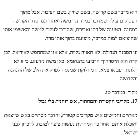
הוא מדבר בשם קדושה, בשם שוויון, בשם הציבור. אבל מתוך
הפסוקים עולה שמדובר במרד נגד משה ואהרן ונגד סדר הקדושה
במחנה. הטענה של דתן ואבירם, שסירבו לעלות למשה והאשימו אותו
שהוציאם למות במדבר, מופיעה בתוך אותו מרד.
וזו הסכנה הגדולה: לא תאווה גלויה, אלא אגו שמתחפש לאידיאל. לכן
קרח הוא ה״סרחון״ הרביעי בתנחומא. כאן משה נזדעזע, כי זו לא
תלונת רעב או צמא. זו מחלוקת שמנסה לפרק את הלב של ההנהגה
והקדושה.
מקור: במדבר טז.
17. מקריבי הקטורת והמחתות, אש רוחנית בלי גבול
מאתיים וחמישים איש מקריבים קטורת, והדבר מסתיים באש שיוצאת
ואוכלת אותם. אחר כך המחתות נעשות ציפוי למזבח, לזיכרון לבני
ישראל.