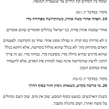
ועומד בין המתים ובין החיים עד שנעצרת המגפה.
מקור: במדבר יז, ו-טו.
19. הפחד אחרי מטה אהרן, כשהקדושה מפחידה מדי
אחרי שמטה אהרן פורח, בני ישראל נבהלים ואומרים שהם אובדים.
זו לא מרידה כמו קרח. זו נפילה מסוג אחר: פחד מן הקדושה. לפעמים
האדם מתרחק מה’ לא בגלל שהוא מזלזל בקדושה, אלא דווקא בגלל
שהוא מרגיש שהיא גדולה מדי, מסוכנת מדי, גבוהה מדי. גם זה צריך
תיקון: לדעת שהקדושה אינה באה למחוץ את האדם, אלא להעמיד
אותו במקום הנכון.
מקור: במדבר יז, כז-כח.
20. מי מריבה בקדש, כשאותו ניסיון חוזר בסוף הדרך
בשנת הארבעים, כמעט בסוף המסע, שוב אין מים. שוב העם נקהלים
על משה ואהרן. ושוב מתגלה משבר.