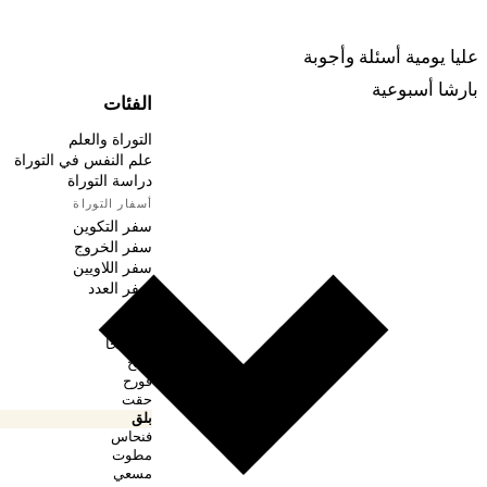
ربينا
عليا يومية
أسئلة وأجوبة
بارشا أسبوعية
الفئات
التوراة والعلم
علم النفس في التوراة
دراسة التوراة
أسفار التوراة
سفر التكوين
سفر الخروج
سفر اللاويين
سفر العدد
بمدبر
ناسو
بهعلوتخا
شلح
قورح
حقت
بلق
فنحاس
مطوت
مسعي