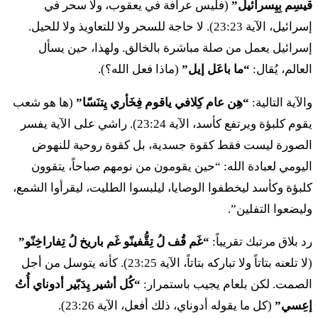
قيسِم بِيِسرائيل”
(فليس عرافة في يعقوب، ولا سحر في
יח
וַיִּשָּׂא מְשָׁלוֹ וַיֹּאמַר קוּם בָּלָק וּשְׁמָע הַאֲזִינָה
إسرائيل، الآية 23:23). لا حاجة للسحر ولا للتعاويذ ولا للحيل.
עָדַי בְּנוֹ צִפֹּר׃
إسرائيل يعمل من صلة مباشرة بالخالق. ولهذا، حين يسأل
العالم، يُقال:
“ما باعَل إيل”
(ماذا فعل الله؟).
١٨ فَيِّسّا مِشالُ فَيُّمَر قوم بَلاق أوشِما هَأزينا عَداي بِنُ
تْسِبُّر
والآية التالية:
“هِن عام كِلافي ياقوم فِخَأري يِتنَسّا”
(ها هو شعب
يقوم كلبؤة ويرتفع كأسد، الآية 23:24). راشي على الآية يفسر
יט
לֹא אִישׁ אֵל וִיכַזֵּב וּבֶן אָדָם וְיִתְנֶחָם הַהוּא
الصورة ليست فقط كقوة جسدية، بل كقوة روحية للنهوض
אָמַר וְלֹא יַעֲשֶׂה וְדִבֶּר וְלֹא יְקִימֶנָּה׃
اليومي لعبادة الله: “حين يقومون من نومهم صباحاً، يتقوون
كلبؤة وكأسد ليخطفوا الوصايا، ليلبسوا الطليت، ليقرأوا الشمع،
١٩ لُ إيش إيل فِيخَزّيف أوفِن أدام فِيِتْنِحام هَهو أمار فِلُ
وليضعوا التفلين”.
يَعَسي فِدِبّير فِلُ يِقيمِنّا
رد بلاق مرتبك تقريباً:
“غَم قُف لُ تِقُّفينّو غَم باريخ لُ تِفاراخِنّو”
כ
הִנֵּה בָרֵךְ לָקָחְתִּי וּבֵרֵךְ וְלֹא אֲשִׁיבֶנָּה׃
(لا تلعنه بتاتاً ولا تباركه بتاتاً، الآية 23:25). كأنه يتوسل من أجل
الصمت. لكن بلعام يجيب باستمرار:
“كُل أشير يِدَبّير أدوناي أُتُ
٢٠ هِنّي فاريخ لَقاحْتي أوفيريخ فِلُ أشيفِنّا
إعِسي”
(كل ما يقوله أدوناي، ذلك أفعل، الآية 23:26).