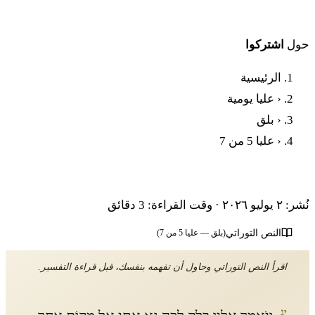
حول
اشتركوا
الرئيسية
‹
عليا يومية
‹
بلق
‹
عليا 5 من 7
بَرَاشَات بَلَاق - العَلَاء الخامسة
نُشر: ٢ يوليو ٢٠٢٦
·
وقت القراءة: 3 دقائق
النص التوراتي
(بلق — عليا 5 من 7)
اقرأ النص التوراتي وحاول أن تفهمه بنفسك، قبل قراءة التفسير.
יג