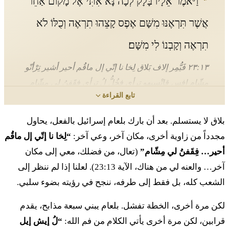
וַיֹּאמֶר אֵלָיו בָּלָק לְכָה נָּא אִתִּי אֶל מָקוֹם אַחֵר
אֲשֶׁר תִּרְאֶנּוּ מִשָּׁם אֶפֶס קָצֵהוּ תִרְאֶה וְכֻלּוֹ לֹא
תִרְאֶה וְקָבְנוֹ לִי מִשָּׁם׃
٢٣:١٣ فَيُّمِر إلاف بَلاق لِخا نا إتّي إل ماقُم أحير أشير تِرْأنّو
مِشّام إفِس قاتْسيهو تِرأي فِخُلُّ لُ تِرأي فِقَفنُ لي مِشّام
تابع القراءة
יד
וַיִּקָּחֵהוּ שְׂדֵה צֹפִים אֶל רֹאשׁ הַפִּסְגָּה וַיִּבֶן
بلاق لا يستسلم. بعد أن بارك بلعام إسرائيل بالفعل، يحاول
שִׁבְעָה מִזְבְּחֹת וַיַּעַל פָּר וָאַיִל בַּמִּזְבֵּחַ׃
مجدداً من زاوية أخرى، مكان آخر، وعي آخر:
“لِخا نا إتّي إل ماقُم
أحير… فِقَفنُ لي مِشّام”
(تعال، من فضلك، معي إلى مكان
١٤ فَيِقّاحيهو سْدي تْسُفيم إل رُش هَبِّسغا فَيّيفِن شِفعا
آخر… والعنه لي من هناك، الآية 23:13). لعلنا إذا لم ننظر إلى
مِزبِحوت فَيَّعَل بار فَأيِل بَمِّزبِيَح
الشعب كله، بل فقط إلى طرفه، ننجح في رؤيته بضوء سلبي.
טו
וַיֹּאמֶר אֶל בָּלָק הִתְיַצֵּב כֹּה עַל עֹלָתֶךָ וְאָנֹכִי
لكن مرة أخرى، الخطة تفشل. بلعام يبني سبعة مذابح، يقدم
قرابين، لكن مرة أخرى يأتي الكلام من فم الله:
“لُ إيش إيل
אִקָּרֶה כֹּה׃