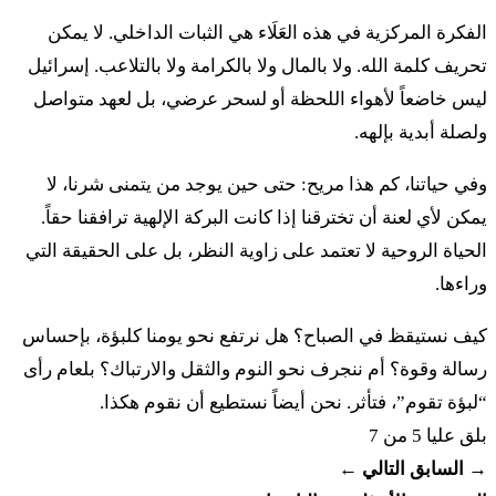
כא
לֹא הִבִּיט אָוֶן בְּיַעֲקֹב וְלֹא רָאָה עָמָל בְּיִשְׂרָאֵל
الفكرة المركزية في هذه العَلَاء هي الثبات الداخلي. لا يمكن
تحريف كلمة الله. ولا بالمال ولا بالكرامة ولا بالتلاعب. إسرائيل
יְדוָד אֱלֹהָיו עִמּוֹ וּתְרוּעַת מֶלֶךְ בּוֹ׃
ليس خاضعاً لأهواء اللحظة أو لسحر عرضي، بل لعهد متواصل
٢١ لُ هِبّيط أوِن بِيَعَقُف فِلُ راأا عامال بِيِسرائيل أدوناي
ولصلة أبدية بإلهه.
إلوهاف عِمُّ أوترُعَت ميلِخ بُ
وفي حياتنا، كم هذا مريح: حتى حين يوجد من يتمنى شرنا، لا
يمكن لأي لعنة أن تخترقنا إذا كانت البركة الإلهية ترافقنا حقاً.
כב
אֵל מוֹצִיאָם מִמִּצְרָיִם כְּתוֹעֲפֹת רְאֵם לוֹ׃
الحياة الروحية لا تعتمد على زاوية النظر، بل على الحقيقة التي
٢٢ إيل مُتْسيأم مِمِّتْسرايِم كِتُعَفُت رِأيم لُ
وراءها.
كيف نستيقظ في الصباح؟ هل نرتفع نحو يومنا كلبؤة، بإحساس
כג
כִּי לֹא נַחַשׁ בְּיַעֲקֹב וְלֹא קֶסֶם בְּיִשְׂרָאֵל כָּעֵת
رسالة وقوة؟ أم ننجرف نحو النوم والثقل والارتباك؟ بلعام رأى
יֵאָמֵר לְיַעֲקֹב וּלְיִשְׂרָאֵל מַה פָּעַל אֵל׃
“لبؤة تقوم”، فتأثر. نحن أيضاً نستطيع أن نقوم هكذا.
بلق
عليا 5 من 7
٢٣ كي لُ نَحَش بِيَعَقُف فِلُ قيسِم بِيِسرائيل كاعيت
→ السابق
التالي ←
يياميرليَعَقُف أولِيِسرائيل ما باعَل إيل