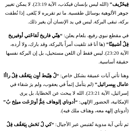
فِيخَزّيف”
(الله ليس بإنسان فيكذب، الآية 23:19). لا يمكن تغيير
١٥ فَيُّمِر إل بَلاق هِتْيَتْسيف كُ عَل عُلاتيخا فِأنُخي إقّاري كُ
جوهر الألوهية بوسائل طقسية. ما تم تقريره لا يُلغى. إذا نُطقت
بركة، تبقى البركة. ليس في يد الإنسان أن يغير ذلك.
טז
וַיִּקָּר יְדוָד אֶל בִּלְעָם וַיָּשֶׂם דָּבָר בְּפִיו וַיֹּאמֶר
في مقطع نبوي رفيع، بلعام يعلن:
“هِنّي فاريخ لَقاحْتي أوفيريخ
שׁוּב אֶל בָּלָק וְכֹה תְדַבֵּר׃
فِلُ أشيفِنّا”
(ها أنا قد تلقيت أمراً بالبركة، وقد بارك، ولا أرده،
الآية 23:20). ليس فقط أن اللعن مستحيل، بل إن البركة نفسها
١٦ فَيِقّار أدوناي إل بِلعام فَيّاسِم دافار بِفيف فَيُّمِر شوف
حقيقة أساسية.
إل بَلاق فِخُ تِدَبّير
وهنا تأتي آيات عميقة بشكل خاص:
“لُ هِبّيط أوِن بِيَعَقُف فِلُ راأا
יז
וַיָּבֹא אֵלָיו וְהִנּוֹ נִצָּב עַל עֹלָתוֹ וְשָׂרֵי מוֹאָב אִתּוֹ
عامال بِيِسرائيل”
(لم يتأمل إثماً في يعقوب، ولم يرَ شقاء في
إسرائيل، الآية 23:21). الله لا يبحث عن الخطايا، بل يرى
וַיֹּאמֶר לוֹ בָּלָק מַה דִּבֶּר יְדוָד׃
الإمكانية، الحضور الإلهي:
“أدوناي إلوهاف عِمُّ أوترُعَت ميلِخ بُ”
١٧ فَيافُ إلاف فِهِنُّ نِتْساف عَل عُلاتُ فِساري موآب إتُّ
(أدوناي إلهه معه، وهتاف ملك فيه).
فَيُّمِر لُ بَلاق ما دِبّير أدوناي
ثم تأتي آية مدوية تُقتبس عبر الأجيال:
“كي لُ نَحَش بِيَعَقُف فِلُ