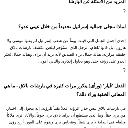
المزيد من الأسئلة عن البارشا
?
כד
הֶן עָם כְּלָבִיא יָקוּם וְכַאֲרִי יִתְנַשָּׂא לֹא יִשְׁכַּב
עַד יֹאכַל טֶרֶף וְדַם חֲלָלִים יִשְׁתֶּה׃
لماذا تتجلى جمالية إسرائيل تحديداً من خلال عيني عدو؟
٢٤ هِن عام كِلافي ياقوم فِخَأري يِتنَسّا لُ يِشكَّف عَد يُخال
إحدى أجمل الجمل التي قيلت يوماً عن شعب إسرائيل لم يقلها موسى ولا
طيرِف فِدَم حَلاليم يِشتّي
هارون، بل قالها بَلعام، الرجل الذي استُؤجر ليلعن. تكشف بارشات بالاق
حقيقة مزلزلة: هناك جمال يراه الصديق لأنه يريد أن يراه، وهناك جمال يُجبَر
العدو على رؤيته حتى وهو يحاول إنكاره. والثاني أقوى.
כה
וַיֹּאמֶר בָּלָק אֶל בִּלְעָם גַּם קֹב לֹא תִקֳּבֶנּוּ גַּם
?
בָּרֵךְ לֹא תְבָרֲכֶנּוּ׃
الفعل 'ڤَيار' (ورأى) يتكرر مرات كثيرة في بارشات بالاق - ما هي
٢٥ فَيُّمِر بَلاق إل بِلعام غَم قُف لُ تِقُّفينّو غَم باريخ لُ
المعاني الخفية وراء ذلك؟
تِفاراخِنّو
في بارشات بالاق ليس جذر 'الرؤية' فعلاً تقنياً للرؤية. إنه يتحول إلى اختبار:
כו
וַיַּעַן בִּלְעָם וַיֹּאמֶר אֶל בָּלָק הֲלֹא דִּבַּרְתִּי אֵלֶיךָ
من يرى حقاً، وما الذي يستطيع أن يراه. بالاق يرى خوفاً، والأتان ترى ملاكاً،
وبَلعام في البداية لا يرى شيئاً، وفِنحاس يرى ويقوم على الفور. أربع رؤى
לֵאמֹר כֹּל אֲשֶׁר יְדַבֵּר יְדוָד אֹתוֹ אֶעֱשֶׂה׃