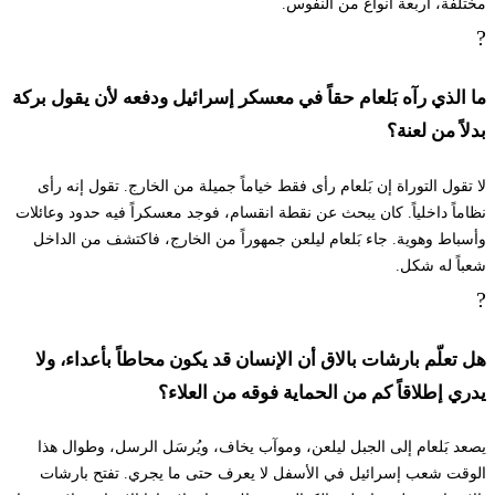
مختلفة، أربعة أنواع من النفوس.
?
٢٦ فَيَّعَن بِلعام فَيُّمِر إل بَلاق هَلُ دِبَّرْتي إليخا ليمُر كُل أشير
يِدَبّير أدوناي أُتُ إعِسي
ما الذي رآه بَلعام حقاً في معسكر إسرائيل ودفعه لأن يقول بركة
بدلاً من لعنة؟
لا تقول التوراة إن بَلعام رأى فقط خياماً جميلة من الخارج. تقول إنه رأى
نظاماً داخلياً. كان يبحث عن نقطة انقسام، فوجد معسكراً فيه حدود وعائلات
وأسباط وهوية. جاء بَلعام ليلعن جمهوراً من الخارج، فاكتشف من الداخل
شعباً له شكل.
?
هل تعلّم بارشات بالاق أن الإنسان قد يكون محاطاً بأعداء، ولا
يدري إطلاقاً كم من الحماية فوقه من العلاء؟
يصعد بَلعام إلى الجبل ليلعن، وموآب يخاف، ويُرسَل الرسل، وطوال هذا
الوقت شعب إسرائيل في الأسفل لا يعرف حتى ما يجري. تفتح بارشات