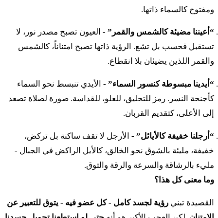
ومفتوح كالسماء ذاتها.
“أعيننا مضيئة كالشمس والقمر”
- العيون تصبح مصدر نور، لا
تستقبل فحسب بل تشع. الرؤية ذاتها تصبح امتناناً، كالشمس
والقمر اللذين يضيئان بلا انقطاع.
“أيدينا مبسوطة كنسور السماء”
- الأيدي تنبسط نحو السماء
كأجنحة النسر. رمز للتحليق، للعلو، للقداسة. صورة لصلاة تصعد
إلى الأعلى، كتقديم القربان.
“أرجلنا خفيفة كالأيائل”
- الأرجل لا تقف ساكنة بل تركض،
خفيفة، مليئة بالشوق نحو الخالق، كالأيل الراكض في الجبال -
مليء بالرشاقة والسرعة والرقة والتوق.
وما معنى كل هذا؟
القصيدة تبني
رؤية لجسد كامل - كل عضو فيه - يتوق للتعبير عن
الامتنان
. لكن العجب الأكبر هو أنه
حتى لو استطعنا تحويل جسدنا