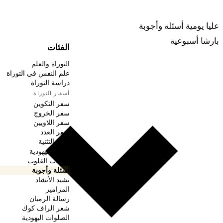
ربينا
عليا يومية
أسئلة وأجوبة
بارشا أسبوعية
الفئات
التوراة والعلم
علم النفس في التوراة
دراسة التوراة
أسفار التوراة
سفر التكوين
سفر الخروج
سفر اللاويين
سفر العدد
سفر التثنية
الأعياد اليهودية
واجبات القلوب
أسئلة وأجوبة
نشيد الأنشاد
المزامير
رسالة الرمبان
شعر الراف كوك
الصلوات اليهودية