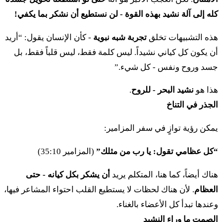
كله إلى آلة نشيد بهذه القوة - لن نستطيع أن نشكر بما يكفي!
هذه التشبيهات تخلق
تجربة شبه نبوية
- كأن الإنسان يقول: “أريد
أن يكون كل كياني نشيداً. ليس كلمة فقط، ليس قلباً فقط، بل
جسد وروح ونفس - كل شيء.”
هذا هو
نشيد البحر - للروح
.
الجذر في التناخ
يمكن رؤية توازٍ في سفر المزامير:
“كل عظامي تقول: يا رب من مثلك”
(المزامير 35:10)
هناك أيضاً، كما هنا، المتكلم يريد
أن يشكر بكل كيانه - حتى
العظام
. لأن هناك لحظات لا يستطيع القلب احتواء المشاعر فيها،
وعندها تبدأ كل الأعضاء بالغناء.
الصمت ما وراء النشيد