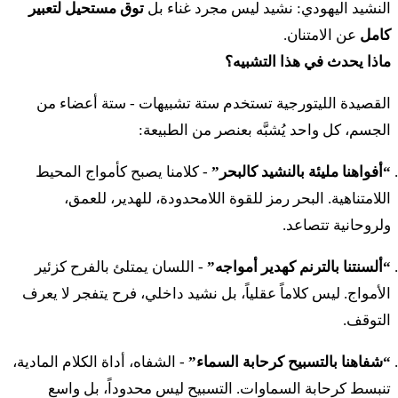
النشيد اليهودي: نشيد ليس مجرد غناء بل
توق مستحيل لتعبير
كامل
عن الامتنان.
ماذا يحدث في هذا التشبيه؟
القصيدة الليتورجية تستخدم ستة تشبيهات - ستة أعضاء من
الجسم، كل واحد يُشبَّه بعنصر من الطبيعة:
“أفواهنا مليئة بالنشيد كالبحر”
- كلامنا يصبح كأمواج المحيط
اللامتناهية. البحر رمز للقوة اللامحدودة، للهدير، للعمق،
ولروحانية تتصاعد.
“ألسنتنا بالترنم كهدير أمواجه”
- اللسان يمتلئ بالفرح كزئير
الأمواج. ليس كلاماً عقلياً، بل نشيد داخلي، فرح يتفجر لا يعرف
التوقف.
“شفاهنا بالتسبيح كرحابة السماء”
- الشفاه، أداة الكلام المادية،
تنبسط كرحابة السماوات. التسبيح ليس محدوداً، بل واسع