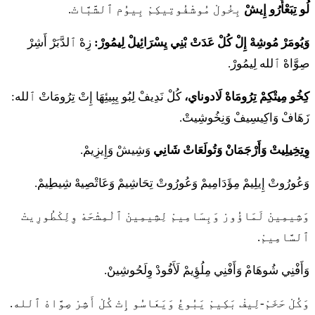
لُو تِبَعْأَرُو إِيشْ
بِخُولْ مُوشْفُوتِيكِمْ بِيوُم ٱلشَّبَّاتْ.
وَيُومَرْ مُوشِهْ إِلْ كُلْ عَدَتْ بْنِي يِسْرَائِيلْ لِيمُورْ:
زِهْ ٱلدَّبَرْ أَشِرْ
صِوَّاهْ ٱلله لِيمُورْ.
كِخُو مِيتْكِمْ تِرُومَاهْ لَادوناي،
كُلْ نَدِيفْ لِبُو يِبِيئِهَا إِتْ تِرُومَاتْ ٱلله:
زَهَافْ وَاكِيسِيفْ وَنِخُوشِيتْ.
وِتِخِيلِيتْ وَأَرْجَمَانْ وَتُولَعَاتْ شَانِي
وَشِيشْ وَإِيزِيمْ.
وَعُورُوتْ إِيلِيمْ مِؤَدَامِيمْ وَعُورُوتْ تِحَاشِيمْ وَعَاتْصِيهْ شِيطِيمْ.
وَشِيمِينْ لَمَاؤُورْ وَبِسَامِيمْ لِشِيمِينْ ٱلْمِشْحَهْ وِلِكْطُورِيتْ
ٱلسَّامِيمْ.
وَأَفْنِي شُوهَامْ وَأَفْنِي مِلُؤِيمْ لَأَفُودْ وِلَحُوشِينْ.
وَكُلْ حَخَمْ-لِيفْ بَكِيمْ يَبُوعُ وَيَعَاسُو إِتْ كُلْ أَشِرْ صِوَّاهْ ٱلله.