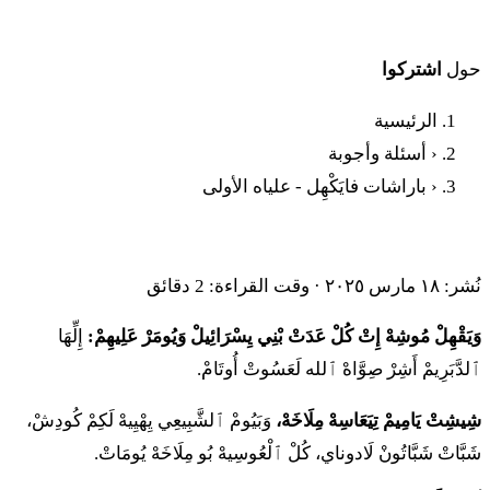
حول
اشتركوا
الرئيسية
‹
أسئلة وأجوبة
‹
باراشات فايَكْهِل - علياه الأولى
باراشات فايَكْهِل - علياه الأولى
نُشر: ١٨ مارس ٢٠٢٥
·
وقت القراءة: 2 دقائق
وَيَقْهِلْ مُوشِهْ إِتْ كُلْ عَدَتْ بْنِي يِسْرَائِيلْ وَيُومَرْ عَلِيهِمْ:
إِلِّهَا
ٱلدَّبَرِيمْ أَشِرْ صِوَّاهْ ٱلله لَعَسُوتْ أُوتَامْ.
شِيشِتْ يَامِيمْ تِيَعَاسِهْ مِلَاخَهْ،
وَبَيُومْ ٱلشَّبِيعِي يِهْيِيهْ لَكِمْ كُودِشْ،
شَبَّاتْ شَبَّاتُونْ لَادوناي، كُلْ ٱلْعُوسِيهْ بُو مِلَاخَهْ يُومَاتْ.