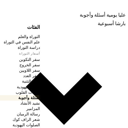
ربينا
عليا يومية
أسئلة وأجوبة
بارشا أسبوعية
الفئات
التوراة والعلم
علم النفس في التوراة
دراسة التوراة
أسفار التوراة
سفر التكوين
سفر الخروج
سفر اللاويين
سفر العدد
سفر التثنية
الأعياد اليهودية
واجبات القلوب
أسئلة وأجوبة
نشيد الأنشاد
المزامير
رسالة الرمبان
شعر الراف كوك
الصلوات اليهودية