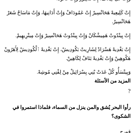
إِتْ كَلِيعِيهْ هَحَاتْسِيرْ إِتْ عَمُودَافْ وَإِتْ أَدَانِيهَا، وَإِتْ مَاسَاحْ شَعَرْ
هَحَاتْسِيرْ.
إِتْ يِيتْدُوتْ هَمِيشْكَانْ وَإِتْ يِيتْدُوتْ هَحَاتْسِيرْ وَإِتْ مِيتْرِيهِيمْ.
إِتْ بَغْدِيهْ هَسْرَادْ لِشَارِيتْ بَكُودِيشْ، إِتْ بَغْدِيهْ ٱلْكُودِيشْ لِأَهَرُونْ
هَكُوهِينْ وَإِتْ بَغْدِيهْ بَنَافْ لِكَاهِينْ.
وَيِيتْسَأُو كُلْ عَدَتْ بْنِي يِسْرَائِيلْ مِنْ لِفْنِي مُوشِهْ.
المزيد من الأسئلة
?
رأوا البحر يُشق والمن ينزل من السماء، فلماذا استمروا في
الشكوى؟
قورح