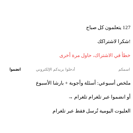
انضموا إلى المتعلمين الذين يبدأون صباحهم بالتوراة والذكاء
الاصطناعي
127
يتعلمون كل صباح
!شكرا لاشتراكك
خطأ في الاشتراك، حاول مرة أخرى
انضموا
ملخص أسبوعي: أسئلة وأجوبة + بارشا الأسبوع
أو انضموا عبر تلغرام
تلغرام →
العليوت اليومية تُرسل فقط عبر تلغرام
ربينا