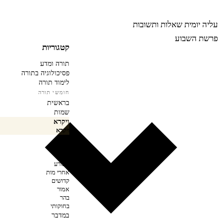
רבינה
עליה יומית
שאלות ותשובות
פרשת השבוע
קטגוריות
תורה ומדע
פסיכולוגיה בתורה
לימוד תורה
חומשי תורה
בראשית
שמות
ויקרא
ויקרא
צו
שמיני
תזריע
מצורע
אחרי מות
קדושים
אמור
בהר
בחוקותי
במדבר