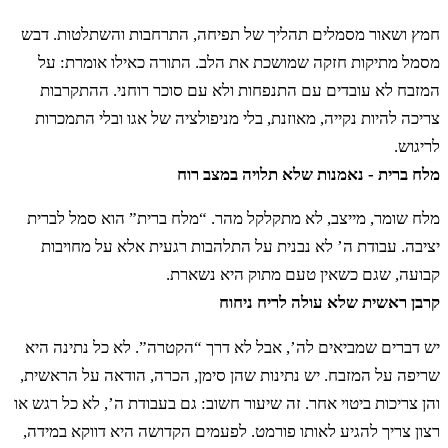
חמץ ושאור מסמלים תהליך של תפיחה, התרחבות והשתלטות. דבש
מסמל מתיקות חזקה שמושכת את הלב. התורה כאילו אומרת: על
יד
וְאִם־תַּקְרִיב מִנְחַת בִּכּוּרִים לַידוָד אָבִיב
המזבח לא עובדים עם התנפחות ולא עם סוכר רוחני. ההתקרבות
קָלוּי בָּאֵשׁ גֶּרֶשׂ כַּרְמֶל תַּקְרִיב אֵת מִנְחַת
צריכה להיות נקייה, מאוזנת, בלי מניפולציה של אגו ובלי התמכרות
לריגוש.
בִּכּוּרֶֽיךָ׃
מלח ברית - נאמנות שלא תלויה במצב רוח
מלח שומר, מייצב, לא מתקלקל מהר. “מלח ברית” הוא סמל לברית
טו
וְנָתַתָּ עָלֶיהָ שֶׁמֶן וְשַׂמְתָּ עָלֶיהָ לְבֹנָה מִנְחָה
יציבה. עבודת ה’ לא נבנית על התלהבות רגעית אלא על מחויבות
קבועה, שגם כשאין טעם מתוק היא נשארת.
הִֽוא׃
קרבן ראשית שלא עולה לריח ניחוח
יש דברים שמביאים לה’, אבל לא דרך “הקטרה”. לא כל נתינה היא
טז
וְהִקְטִיר הַכֹּהֵן אֶת־אַזְכָּרָתָהּ מִגִּרְשָׂהּ
שריפה על המזבח. יש נתינות שהן סימן, הכרה, הודאה על הראשית,
והן צריכות ביטוי אחר. זה שיעור חשוב: גם בעבודת ה’, לא כל רגש או
וּמִשַּׁמְנָהּ עַל כָּל־לְבֹנָתָהּ אִשֶּׁה לַידוָֽד׃
רצון צריך להגיע לאותו פורמט. לפעמים הקדושה היא דווקא במידה,