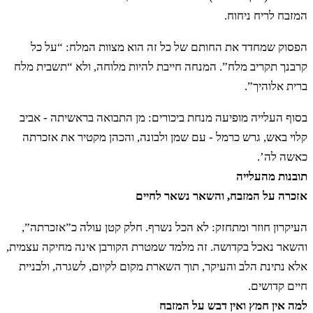
המזבח לריח ניחוח.
יא
כָּל־הַמִּנְחָה אֲשֶׁר תַּקְרִיבוּ לַידוָד לֹא תֵעָשֶׂה
הפסוק שמחדד את החותם של כל זה הוא מצוות המלח: “על כל
חָמֵץ כִּי כָל־שְׂאֹר וְכָל־דְּבַשׁ לֹֽא־תַקְטִירוּ מִמֶּנּוּ
קרבנך תקריב מלח”. המנחה חייבת להיות מלוחה, ולא “תשבית מלח
ברית אלוהיך”.
אִשֶּׁה לַֽידוָֽד׃
בסוף העלייה מופיעה מנחת ביכורים: מן התבואה בראשיתה - אביב
קלוי באש, גרש כרמל - עם שמן ולבונה, והכהן מקטיר את אזכרתה
יב
קָרְבַּן רֵאשִׁית תַּקְרִיבוּ אֹתָם לַידוָד
כאשה לה’.
תובנות מהעלייה
וְאֶל־הַמִּזְבֵּחַ לֹא־יַעֲלוּ לְרֵיחַ נִיחֹֽחַ׃
אזכרה על המזבח, והשאר נשאר לחיים
העיקרון חוזר ומתחזק: לא הכל נשרף. חלק קטן עולה כ”אזכרתה”,
יג
וְכָל־קָרְבַּן מִנְחָתְךָ בַּמֶּלַח תִּמְלָח וְלֹא תַשְׁבִּית
והשאר נאכל בקדושה. זה מלמד שמטרת הקורבן אינה מחיקה עצמית,
אלא נתינת הלב והעיקר, תוך השארת מקום לקיום, לשגרה, ולבניית
מֶלַח בְּרִית אֱלֹהֶיךָ מֵעַל מִנְחָתֶךָ עַל כָּל־קָרְבָּנְךָ
חיים קדושים.
תַּקְרִיב מֶֽלַח׃
למה אין חמץ ואין דבש על המזבח