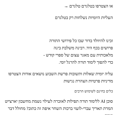
או הצטרפו בטלגרם
טלגרם →
העליות היומיות נשלחות רק בטלגרם
רבינה
זכינו להיוולד בדור שבו כל פירושי התורה
פרושים בכף היד. רבינה משלבת בינה
מלאכותית עם מאגר עצום של ספרי קודש -
כדי להפוך לימוד תורה להרגל יומי.
עליה יומית
שאלות ותשובות
פרשת השבוע
נושאים
אודות
הצטרפו
מדיניות פרטיות
הצהרת נגישות
כלים בחינם לשימוש הרבים
סוכן AI ללימוד תורה
תפילות לאזכרה לעילוי נשמת
מחשבון יארצייט
המרת תאריך עברי-לועזי
ברכות השחר
איפה זה כתוב?
מחולל דבר