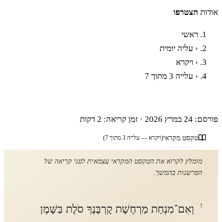
אודות
הצטרפו
ראשי
‹
עליה יומית
‹
ויקרא
‹
עלייה 3 מתוך 7
פרשת ויקרא - עלייה שלישית
פורסם: 24 במרץ 2026
·
זמן קריאה: 2 דקות
טקסט מקראי
(ויקרא — עלייה 3 מתוך 7)
מומלץ לקרוא את הטקסט המקראי עצמאית לפני קריאה של
הפרשנות בהמשך.
ז
וְאִם־מִנְחַת מַרְחֶשֶׁת קָרְבָּנֶךָ סֹלֶת בַּשֶּׁמֶן