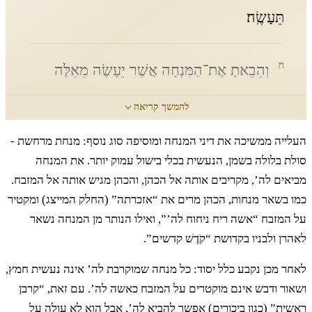
תֵּעָשֶֽׂה׃
ח
וְהֵבֵאתָ אֶת־הַמִּנְחָה אֲשֶׁר יֵעָשֶׂה מֵאֵלֶּה
לַידוָד וְהִקְרִיבָהּ אֶל־הַכֹּהֵן וְהִגִּישָׁהּ אֶל־הַמִּזְבֵּֽחַ׃
להמשך קריאה
העלייה ממשיכה את דיני המנחה ומוסיפה סוג נוסף: מנחת מרחשת -
ט
וְהֵרִים הַכֹּהֵן מִן־הַמִּנְחָה אֶת־אַזְכָּרָתָהּ
סולת בלולה בשמן, הנעשית בכלי בישול עמוק יותר. את המנחה
מביאים לה’, מקריבים אותה אל הכהן, והכהן מגיש אותה אל המזבח.
וְהִקְטִיר הַמִּזְבֵּחָה אִשֵּׁה רֵיחַ נִיחֹחַ לַידוָֽד׃
כמו בשאר מנחות, הכהן מרים את “אזכרתה” (החלק המייצג) ומקטיר
על המזבח “אשה ריח ניחוח לה’”, ואילו הנותר מן המנחה נשאר
לאהרן ולבניו בקדושת “קֹדֶשׁ קדשים”.
י
וְהַנּוֹתֶרֶת מִן־הַמִּנְחָה לְאַהֲרֹן וּלְבָנָיו קֹדֶשׁ
לאחר מכן נקבע כלל יסוד: כל מנחה שמוקרבת לה’ אינה נעשית חמץ,
קָֽדָשִׁים מֵאִשֵּׁי יְדוָֽד׃
ושאור ודבש אינם מוקטרים על המזבח כאשה לה’. עם זאת, “קרבן
ראשית” (כגון ביכורים) אפשר להביא לה’, אבל הוא לא עולה על