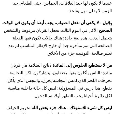
عندما لا يكون لها حد: العلاقات، الحماس، حتى الطعام. حد
يِهيِه فِهنِفِش هؤوخِلِت مِمِنو عَفوناه تِسّا
الزمن لا يقلل - بل يشحذ.
יט
וְהַבָּשָׂר אֲשֶׁר יִגַּע בְּכָל טָמֵא לֹא יֵאָכֵל בָּאֵשׁ
بِجّول - لا يكفي أن تفعل الصواب، يجب أيضا أن يكون في الوقت
الصحيح
الأكل في اليوم الثالث يجعل القربان مرفوضا والشخص
יִשָּׂרֵף וְהַבָּשָׂר כָּל טָהוֹר יֹאכַל בָּשָׂר׃
يتحمل الذنب. هذه لغة حادة: هناك حالات تكون فيها الفعلة
يت فِهباسار أشِر يِجّع بخُل طامي لو يِؤاخيل باإش يِسّاريف
الصالحة التي تتم متأخرة جدا أو خارج الإطار المناسب لم تعد
فِهباسار كُل طاهور يوخَل باسار
تعتبر صالحة. التوقيت جزء من الأخلاق.
من لا يستطيع الجلوس إلى المائدة
ذبائح السلامة هي قربان
כ
וְהַנֶּפֶשׁ אֲשֶׁר תֹּאכַל בָּשָׂר מִזֶּבַח הַשְּׁלָמִים אֲשֶׁר
مائدة: الناس يأكلون منها، يحتفلون، يتشاركون. لكن النجاسة
לַידוָד וְטֻמְאָתוֹ עָלָיו וְנִכְרְתָה הַנֶּפֶשׁ הַהִוא מֵעַמֶּיהָ׃
تخرجك: اللحم الذي لمس النجاسة يحرق، والنجس الذي يأكل
يقطع. هذا درس في المسؤولية: ليس كل حالة داخلية مناسبة
ك فِهنِفِش أشِر توخَل باسار مِزِفاح هشلاميم أشِر لَأدوناي
لكل دائرة. أحيانا يجب التطهر أولا، ثم الدخول.
فِطُمؤاتو عالاف فِنخرِتا هنِفِش ههيا مِعَمِّيها
ليس كل شيء للاستهلاك - هناك جزء يخص الله
تحريم الحيلِف
כא
וְנֶפֶשׁ כִּי תִגַּע בְּכָל טָמֵא בְּטֻמְאַת אָדָם אוֹ