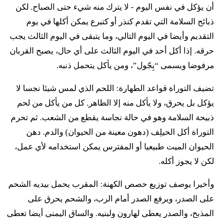
أن يؤكل في نفس اليوم - لا يترك منه شيء حتى الصباح. لكن
شلاماف
ذبائح السلامة التي تقدم كنذر أو كتبرع يمكن أكلها في يوم
التقديم وأيضا في اليوم التالي، وما يتبقى في اليوم الثالث يجب
יד
וְהִקְרִיב מִמֶּנּוּ אֶחָד מִכָּל קָרְבָּן תְּרוּמָה לַידוָד
حرقه. إذا أكل أحد في اليوم الثالث على أي حال، يصبح القربان
לַכֹּהֵן הַזֹּרֵק אֶת דַּם הַשְּׁלָמִים לוֹ יִהְיֶה׃
مرفوضا ويسمى “بِجّول”، ومن يأكل يتحمل ذنبه.
يد فِهقريف مِمِنو إحاد مِكُل قُربان تِروما لَأدوناي لَكوهين
تضيف التوراة قواعد الطهارة: اللحم الذي لمس شيئا نجسا لا
هزّوريق إت دام هشلاميم لو يِهيِه
يؤكل بل يحرق، ولا يأكل منه إلا الطاهر. كل من يأكل من لحم
ذبيحة السلامة وهو في حالة نجاسة يقطع من الشعب. ثم تحرم
טו
וּבְשַׂר זֶבַח תּוֹדַת שְׁלָמָיו בְּיוֹם קָרְבָּנוֹ יֵאָכֵל לֹא
التوراة أكل الحيلِف (دهون معينة من الحيوان) والدم. دهن
الحيوان الميت طبيعيا أو المفترس يمكن استخدامه لأي عمل،
יַנִּיחַ מִמֶּנּוּ עַד בֹּקֶר׃
لكن لا يجوز أكله.
تو أوفسار زِفاح تودات شلاماف بيوم قُربانو يِؤاخيل لو يَنّيح
وأخيرا يوصف توزيع حصص الكهنة: المقرب يحمل بيديه الشحم
مِمِنو عَد بوقِر
على الصدر، ويرفع الصدر أمام الرب، والشحم يحرق على
المذبح، والصدر يعطى لهارون ولبنيه. والساق اليمنى أيضا تعطى
טז