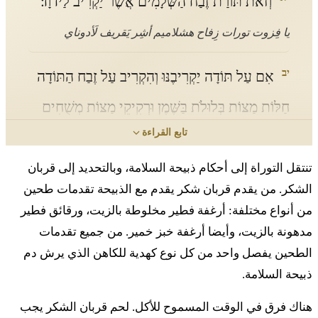
וְזֹאת תּוֹרַת זֶבַח הַשְּׁלָמִים אֲשֶׁר יַקְרִיב לַידוָד׃
يا فِزوت تورات زِفاح هشلاميم أشِر يَقريف لَأدوناي
יב
אִם עַל תּוֹדָה יַקְרִיבֶנּוּ וְהִקְרִיב עַל זֶבַח הַתּוֹדָה
חַלּוֹת מַצּוֹת בְּלוּלֹת בַּשֶּׁמֶן וּרְקִיקֵי מַצּוֹת מְשֻׁחִים
تابع القراءة
בַּשָּׁמֶן וְסֹלֶת מֻרְבֶּכֶת חַלֹּת בְּלוּלֹת בַּשָּׁמֶן׃
تنتقل التوراة إلى أحكام ذبيحة السلامة، وبالتحديد إلى قربان
يب إم عَل تودا يَقريفِنو فِهقريف عَل زِفاح هتودا حَلّوت
الشكر. من يقدم قربان شكر يقدم مع الذبيحة تقدمات طحين
مَتسوت بِلولوت بَشِمِن ورِقيقي مَتسوت مِشوحيم بَشامِن
من أنواع مختلفة: أرغفة فطير مخلوطة بالزيت، ورقائق فطير
فِسولِت مُربِخِت حَلّوت بِلولوت بَشامِن
مدهونة بالزيت، وأيضا أرغفة خبز خمير. من جميع تقدمات
יג
الطحين يفصل واحد من كل نوع كهدية للكاهن الذي يرش دم
עַל חַלֹּת לֶחֶם חָמֵץ יַקְרִיב קָרְבָּנוֹ עַל זֶבַח תּוֹדַת
ذبيحة السلامة.
שְׁלָמָיו׃
هناك فرق في الوقت المسموح للأكل. لحم قربان الشكر يجب
يج عَل حَلّوت لِحِم حاميتس يَقريف قُربانو عَل زِفاح تودات