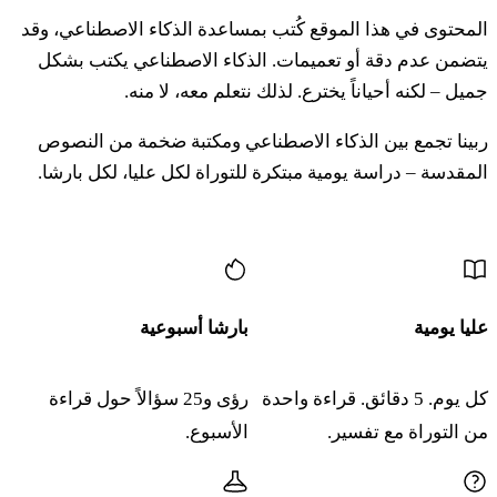
المحتوى في هذا الموقع كُتب بمساعدة الذكاء الاصطناعي، وقد
كج دَبِّر إل بني يسرائيل ليمور كُل حيلِف شور فِخِسِف
يتضمن عدم دقة أو تعميمات. الذكاء الاصطناعي يكتب بشكل
فاعيز لو توخيلو
جميل – لكنه أحياناً يخترع. لذلك نتعلم معه، لا منه.
כד
ربينا تجمع بين الذكاء الاصطناعي ومكتبة ضخمة من النصوص
וְחֵלֶב נְבֵלָה וְחֵלֶב טְרֵפָה יֵעָשֶׂה לְכָל מְלָאכָה
المقدسة – دراسة يومية مبتكرة للتوراة لكل عليا، لكل بارشا.
וְאָכֹל לֹא תֹאכְלֻהוּ׃
المزيد من المحتوى
كد فِحيلِف نِفيلا فِحيلِف تِريفا يِعاسِه لخُل مِلاخا فِؤاخول لو
توخلوهو
عليا يومية
بارشا أسبوعية
כה
כִּי כָּל אֹכֵל חֵלֶב מִן הַבְּהֵמָה אֲשֶׁר יַקְרִיב מִמֶּנָּה
אִשֶּׁה לַידוָד וְנִכְרְתָה הַנֶּפֶשׁ הָאֹכֶלֶת מֵעַמֶּיהָ׃
كل يوم. 5 دقائق. قراءة واحدة
رؤى و25 سؤالاً حول قراءة
من التوراة مع تفسير.
الأسبوع.
كه كي كُل أوخيل حيلِف مِن هبهيما أشِر يَقريف مِمِنّا إشِّه
لَأدوناي فِنخرِتا هنِفِش هؤوخِلِت مِعَمِّيها