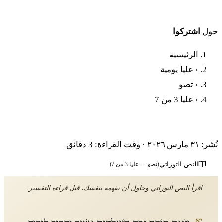
حول
اشتركوا
الرئيسية
‹
عليا يومية
‹
تصو
‹
عليا 3 من 7
بارشات تساف - العلية الثالثة
نُشر: ٣١ مارس ٢٠٢٦
·
وقت القراءة: 3 دقائق
النص التوراتي
(تصو — عليا 3 من 7)
اقرأ النص التوراتي وحاول أن تفهمه بنفسك، قبل قراءة التفسير.
יא