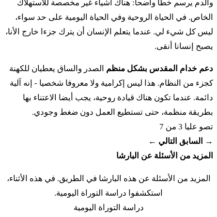
والدم يرسم خطا واضحا: هناك أشياء غير مخصصة للاستهلاك
الخاص. في الحياة الروحية وفي الحياة اليومية على حد سواء،
בִּבְהֵמָה טְמֵאָה אוֹ בְּכָל שֶׁקֶץ טָמֵא וְאָכַל מִבְּשַׂר
ليس كل شيء لي. عندما يتعلم الإنسان أن يترك جزءا خارج الأنا،
זֶבַח הַשְּׁלָמִים אֲשֶׁר לַידוָד וְנִכְרְתָה הַנֶּפֶשׁ הַהִוא
يصبح إنسانا أنقى.
מֵעַמֶּיהָ׃
دعم خدام المقدس بشكل منظم
الصدر والساق يعطيان للكهنة
كجزء من النظام. هذا ليس إكرامية ولا معروفا شخصيا - إنه آلية
كا فِنِفِش كي تِجّع بخُل طامي بِطُمؤات آدام أو بِفهيما
دائمة. عندما تكون هناك قيادة روحية، يجب أيضا الاعتناء بها
طِميئا أو بخُل شِقِتس طامي فِؤاخَل مِبسار زِفاح هشلاميم
بطريقة منظمة، حتى تستطيع العمل دون ضغط وجودي.
أشِر لَأدوناي فِنخرِتا هنِفِش ههيا مِعَمِّيها
تصو
عليا 3 من 7
כב
→ السابق
التالي ←
וַיְדַבֵּר יְדוָד אֶל מֹשֶׁה לֵּאמֹר׃
المزيد من الأسئلة عن البارشا
كب فَيدَبِّر أدوناي إل موشِه ليمور
المزيد من الأسئلة عن هذه البارشا في الطريق. في هذه الأثناء،
כג
דַּבֵּר אֶל בְּנֵי יִשְׂרָאֵל לֵאמֹר כָּל חֵלֶב שׁוֹר וְכֶשֶׂב
استكشفوا دراسة التوراة اليومية.
دراسة التوراة اليومية
וָעֵז לֹא תֹאכֵלוּ׃