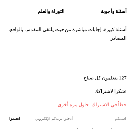
כו
וְכָל דָּם לֹא תֹאכְלוּ בְּכֹל מוֹשְׁבֹתֵיכֶם לָעוֹף
أسئلة وأجوبة
التوراة والعلم
וְלַבְּהֵמָה׃
أسئلة كبيرة. إجابات مباشرة من
حيث يلتقي المقدس بالواقع.
كو فخُل دام لو توخلو بخُل موشفوتيخِم لاعوف فِلَبهيما
المصادر.
כז
כָּל נֶפֶשׁ אֲשֶׁר תֹּאכַל כָּל דָּם וְנִכְרְתָה הַנֶּפֶשׁ
انضموا إلى المتعلمين الذين يبدأون صباحهم بالتوراة والذكاء
الاصطناعي
הַהִוא מֵעַמֶּיהָ׃
127
يتعلمون كل صباح
كز كُل نِفِش أشِر توخَل كُل دام فِنخرِتا هنِفِش ههيا مِعَمِّيها
!شكرا لاشتراكك
כח
וַיְדַבֵּר יְדוָד אֶל מֹשֶׁה לֵּאמֹר׃
خطأ في الاشتراك، حاول مرة أخرى
كح فَيدَبِّر أدوناي إل موشِه ليمور
انضموا
כט
דַּבֵּר אֶל בְּנֵי יִשְׂרָאֵל לֵאמֹר הַמַּקְרִיב אֶת זֶבַח