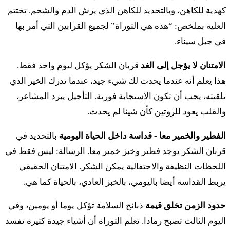
וְאִם נֶדֶר אוֹ נְדָבָה זֶבַח קָרְבָּנוֹ בְּיוֹם הַקְרִיבוֹ אֶת
كهدية للكاهن، وبالتحديد للكاهن الذي يرش الدم والشحم. تختتم
זִבְחוֹ יֵאָכֵל וּמִמָּחֳרָת וְהַנּוֹתָר מִמֶּנּוּ יֵאָכֵל׃
العلية بملخص: “هذه هي التوراة” لجميع القرابين التي أمر بها
في جبل سيناء.
تز فِئم نِدِر أو نِدافا زِفاح قُربانو بيوم هَقريفو إت زِفحو
يِؤاخيل ومِمّاحُرات فِهنّوتار مِمِنو يِؤاخيل
الامتنان لا يؤجل إلى الغد
قربان الشكر يؤكل ليوم واحد فقط.
هذا يعلم أنه عندما يحدث لك شيء جيد، عندما تدرك الخير الذي
יז
וְהַנּוֹתָר מִבְּשַׂר הַזָּבַח בַּיּוֹם הַשְּׁלִישִׁי בָּאֵשׁ יִשָּׂרֵף׃
تلقيته، يجب أن تكون الاستجابة فورية. التأجيل يبرد المشاعر،
والقلب يعود للروتين كأن شيئا لم يحدث.
يز فِهنّوتار مِبسار هزّافاح بَيّوم هشليشي باإش يِسّاريف
الفطير والخمير معا - قداسة داخل الحياة اليومية
بالتحديد في
יח
וְאִם הֵאָכֹל יֵאָכֵל מִבְּשַׂר זֶבַח שְׁלָמָיו בַּיּוֹם
قربان الشكر يوجد فطير وخبز خمير معا. الرسالة: ليس فقط في
اللحظات النظيفة والاحتفالية يمكن الشكر. الامتنان الحقيقي
הַשְּׁלִישִׁי לֹא יֵרָצֶה הַמַּקְרִיב אֹתוֹ לֹא יֵחָשֵׁב לוֹ
يربط القداسة أيضا باليومي، بالخبز العادي، بالحياة كما هي.
פִּגּוּל יִהְיֶה וְהַנֶּפֶשׁ הָאֹכֶלֶת מִמֶּנּוּ עֲוֹנָהּ תִּשָּׂא׃
حدود الزمن تخلق قيمة
ذبائح السلامة تؤكل يوما أو يومين، وفي
يح فِئم هِؤاخول يِؤاخيل مِبسار زِفاح شلاماف بَيّوم
اليوم الثالث تصبح رمادا. تعلم التوراة أن أشياء جيدة كثيرة تفسد
هشليشي لو يِراتسِه هَمَقريف أوتو لو يِحاشيف لو بِجّول