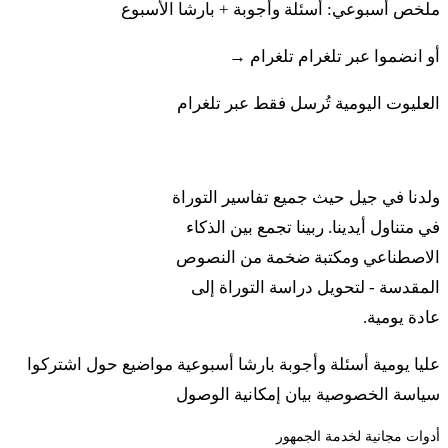
ملخص أسبوعي: أسئلة وأجوبة + بارشا الأسبوع
שְׁלָמָיו לַידוָד יָבִיא אֶת קָרְבָּנוֹ לַידוָד מִזֶּבַח שְׁלָמָיו׃
أو انضموا عبر تلغرام
تلغرام →
كت دَبِّر إل بني يسرائيل ليمور هَمَقريف إت زِفاح شلاماف
العليوت اليومية تُرسل فقط عبر تلغرام
لَأدوناي يافي إت قُربانو لَأدوناي مِزِفاح شلاماف
ربينا
ל
יָדָיו תְּבִיאֶינָה אֵת אִשֵּׁי יְדוָד אֶת הַחֵלֶב עַל
ولدنا في جيل حيث جميع تفاسير التوراة
הֶחָזֶה יְבִיאֶנּוּ אֵת הֶחָזֶה לְהָנִיף אֹתוֹ תְּנוּפָה לִפְנֵי
في متناول أيدينا. ربينا تجمع بين الذكاء
الاصطناعي ومكتبة ضخمة من النصوص
יְדוָד׃
المقدسة - لتحويل دراسة التوراة إلى
ل يَدَف تِفيئينا إت إشّي أدوناي إت هحيلِف عَل هِحازِه يِفيئِنو
عادة يومية.
إت هِحازِه لِهانيف أوتو تِنوفا لِفني أدوناي
عليا يومية
أسئلة وأجوبة
بارشا أسبوعية
مواضيع
حول
اشتركوا
לא
سياسة الخصوصية
بيان إمكانية الوصول
וְהִקְטִיר הַכֹּהֵן אֶת הַחֵלֶב הַמִּזְבֵּחָה וְהָיָה הֶחָזֶה
أدوات مجانية لخدمة الجمهور
לְאַהֲרֹן וּלְבָנָיו׃