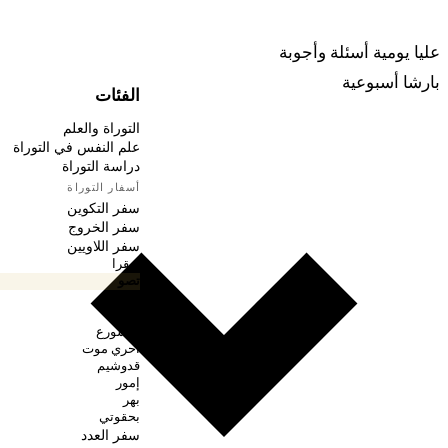
ربينا
عليا يومية
أسئلة وأجوبة
بارشا أسبوعية
الفئات
التوراة والعلم
علم النفس في التوراة
دراسة التوراة
أسفار التوراة
سفر التكوين
سفر الخروج
سفر اللاويين
ويقرا
تصو
شميني
تزريع
متسورع
أحري موت
قدوشيم
إمور
بهر
بحقوتي
سفر العدد