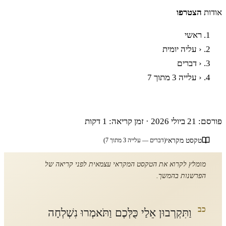
אודות
הצטרפו
ראשי
‹
עליה יומית
‹
דברים
‹
עלייה 3 מתוך 7
פרשת דברים - עלייה שלישית
פורסם: 21 ביולי 2026
·
זמן קריאה: 1 דקות
טקסט מקראי
(דברים — עלייה 3 מתוך 7)
מומלץ לקרוא את הטקסט המקראי עצמאית לפני קריאה של
הפרשנות בהמשך.
כב
וַתִּקְרְבוּן אֵלַי כֻּלְּכֶם וַתֹּאמְרוּ נִשְׁלְחָה