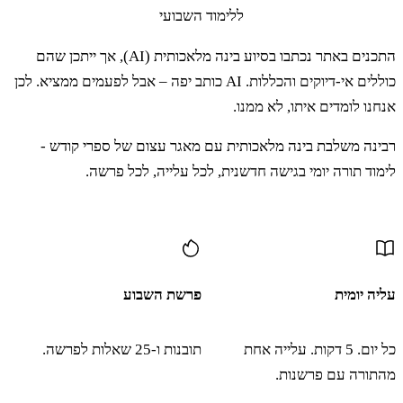
ללימוד השבועי
כח
אָנָה אֲנַחְנוּ עֹלִים אַחֵינוּ הֵמַסּוּ אֶת לְבָבֵנוּ
התכנים באתר נכתבו בסיוע בינה מלאכותית (AI), אך ייתכן שהם
כוללים אי-דיוקים והכללות. AI כותב יפה – אבל לפעמים ממציא. לכן
לֵאמֹר עַם גָּדוֹל וָרָם מִמֶּנּוּ עָרִים גְּדֹלֹת וּבְצוּרֹת
אנחנו לומדים איתו, לא ממנו.
בַּשָּׁמָיִם וְגַם בְּנֵי עֲנָקִים רָאִינוּ שָׁם׃
רבינה משלבת בינה מלאכותית עם מאגר עצום של ספרי קודש -
לימוד תורה יומי בגישה חדשנית, לכל עלייה, לכל פרשה.
כט
וָאֹמַר אֲלֵכֶם לֹא תַעַרְצוּן וְלֹא תִירְאוּן מֵהֶם׃
עוד תוכן
ל
יְדוָד אֱלֹהֵיכֶם הַהֹלֵךְ לִפְנֵיכֶם הוּא יִלָּחֵם
עליה יומית
פרשת השבוע
לָכֶם כְּכֹל אֲשֶׁר עָשָׂה אִתְּכֶם בְּמִצְרַיִם לְעֵינֵיכֶם׃
כל יום. 5 דקות. עלייה אחת
תובנות ו-25 שאלות לפרשה.
מהתורה עם פרשנות.
לא
וּבַמִּדְבָּר אֲשֶׁר רָאִיתָ אֲשֶׁר נְשָׂאֲךָ יְדוָד