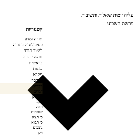
רבינה
עליה יומית
שאלות ותשובות
פרשת השבוע
קטגוריות
תורה ומדע
פסיכולוגיה בתורה
לימוד תורה
חומשי תורה
בראשית
שמות
ויקרא
במדבר
דברים
דברים
ואתחנן
עקב
ראה
שופטים
כי תצא
כי תבוא
ניצבים
וילך