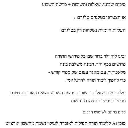
לֵאמֹר׃
סיכום שבועי: שאלות ותשובות + פרשת השבוע
או הצטרפו בטלגרם
טלגרם →
לה
אִם יִרְאֶה אִישׁ בָּאֲנָשִׁים הָאֵלֶּה הַדּוֹר הָרָע
העליות היומיות נשלחות רק בטלגרם
הַזֶּה אֵת הָאָרֶץ הַטּוֹבָה אֲשֶׁר נִשְׁבַּעְתִּי לָתֵת
רבינה
לַאֲבֹתֵיכֶם׃
זכינו להיוולד בדור שבו כל פירושי התורה
פרושים בכף היד. רבינה משלבת בינה
מלאכותית עם מאגר עצום של ספרי קודש -
לו
זוּלָתִי כָּלֵב בֶּן יְפֻנֶּה הוּא יִרְאֶנָּה וְלוֹ אֶתֵּן אֶת
כדי להפוך לימוד תורה להרגל יומי.
הָאָרֶץ אֲשֶׁר דָּרַךְ בָּהּ וּלְבָנָיו יַעַן אֲשֶׁר מִלֵּא
עליה יומית
שאלות ותשובות
פרשת השבוע
נושאים
אודות
הצטרפו
מדיניות פרטיות
הצהרת נגישות
אַחֲרֵי יְדוָד׃
כלים בחינם לשימוש הרבים
סוכן AI ללימוד תורה
תפילות לאזכרה לעילוי נשמת
מחשבון יארצייט
לז
גַּם בִּי הִתְאַנַּף יְדוָד בִּגְלַלְכֶם לֵאמֹר גַּם אַתָּה