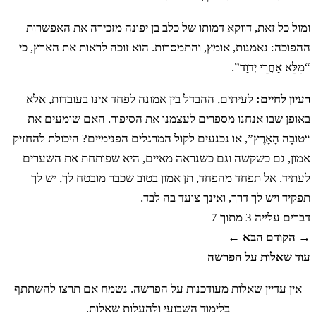
כה
וַיִּקְחוּ בְיָדָם מִפְּרִי הָאָרֶץ וַיּוֹרִדוּ אֵלֵינוּ
ומול כל זאת, דווקא דמותו של כלב בן יפונה מזכירה את האפשרות
וַיָּשִׁבוּ אֹתָנוּ דָבָר וַיֹּאמְרוּ טוֹבָה הָאָרֶץ אֲשֶׁר
ההפוכה: נאמנות, אומץ, והתמסרות. הוא זוכה לראות את הארץ, כי
“מִלֵּא אַחֲרֵי יְדוָד”.
יְדוָד אֱלֹהֵינוּ נֹתֵן לָנוּ׃
רעיון לחיים:
לעיתים, ההבדל בין אמונה לפחד אינו בעובדות, אלא
באופן שבו אנחנו מספרים לעצמנו את הסיפור. האם שומעים את
כו
וְלֹא אֲבִיתֶם לַעֲלֹת וַתַּמְרוּ אֶת פִּי יְדוָד
“טוֹבָה הָאָרֶץ”, או נכנעים לקול המרגלים הפנימיים? היכולת להחזיק
אמון, גם כשקשה וגם כשנראה מאיים, היא שפותחת את השערים
אֱלֹהֵיכֶם׃
לעתיד. אל תפחד מהפחד, תן אמון בטוב שכבר מובטח לך, יש לך
תפקיד ויש לך דרך, ואינך צועד בה לבד.
כז
דברים
עלייה 3 מתוך 7
וַתֵּרָגְנוּ בְאָהֳלֵיכֶם וַתֹּאמְרוּ בְּשִׂנְאַת יְדוָד
→ הקודם
הבא ←
אֹתָנוּ הוֹצִיאָנוּ מֵאֶרֶץ מִצְרָיִם לָתֵת אֹתָנוּ בְּיַד
עוד שאלות על הפרשה
אין עדיין שאלות מעודכנות על הפרשה. נשמח אם תרצו להשתתף
הָאֱמֹרִי לְהַשְׁמִידֵנוּ׃
בלימוד השבועי ולהעלות שאלות.