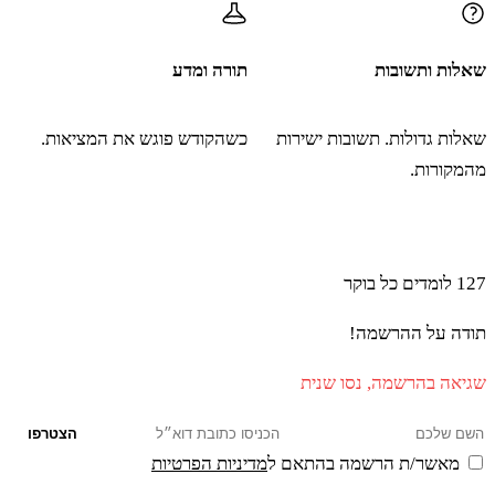
אֱלֹהֶיךָ כַּאֲשֶׁר יִשָּׂא אִישׁ אֶת בְּנוֹ בְּכָל הַדֶּרֶךְ
שאלות ותשובות
תורה ומדע
אֲשֶׁר הֲלַכְתֶּם עַד בֹּאֲכֶם עַד הַמָּקוֹם הַזֶּה׃
שאלות גדולות. תשובות ישירות
כשהקודש פוגש את המציאות.
לב
וּבַדָּבָר הַזֶּה אֵינְכֶם מַאֲמִינִם בַּידוָד אֱלֹהֵיכֶם׃
מהמקורות.
הצטרפו ללומדים שמתחילים את הבוקר עם תורה ו-AI
לג
הַהֹלֵךְ לִפְנֵיכֶם בַּדֶּרֶךְ לָתוּר לָכֶם מָקוֹם
127
לומדים כל בוקר
לַחֲנֹתְכֶם בָּאֵשׁ לַיְלָה לַרְאֹתְכֶם בַּדֶּרֶךְ אֲשֶׁר
תודה על ההרשמה!
תֵּלְכוּ בָהּ וּבֶעָנָן יוֹמָם׃
שגיאה בהרשמה, נסו שנית
הצטרפו
לד
וַיִּשְׁמַע יְדוָד אֶת קוֹל דִּבְרֵיכֶם וַיִּקְצֹף וַיִּשָּׁבַע
מאשר/ת הרשמה בהתאם ל
מדיניות הפרטיות