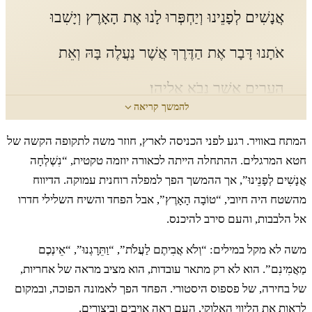
אֲנָשִׁים לְפָנֵינוּ וְיַחְפְּרוּ לָנוּ אֶת הָאָרֶץ וְיָשִׁבוּ
אֹתָנוּ דָּבָר אֶת הַדֶּרֶךְ אֲשֶׁר נַעֲלֶה בָּהּ וְאֵת
הֶעָרִים אֲשֶׁר נָבֹא אֲלֵיהֶן׃
להמשך קריאה
כג
וַיִּיטַב בְּעֵינַי הַדָּבָר וָאֶקַּח מִכֶּם שְׁנֵים עָשָׂר
המתח באוויר. רגע לפני הכניסה לארץ, חוזר משה לתקופה הקשה של
חטא המרגלים. ההתחלה הייתה לכאורה יוזמה טקטית, “נִשְׁלְחָה
אֲנָשִׁים אִישׁ אֶחָד לַשָּׁבֶט׃
אֲנָשִׁים לְפָנֵינוּ”, אך ההמשך הפך למפלה רוחנית עמוקה. הדיווח
מהשטח היה חיובי, “טוֹבָה הָאָרֶץ”, אבל הפחד והשיח השלילי חדרו
אל הלבבות, והעם סירב להיכנס.
כד
וַיִּפְנוּ וַיַּעֲלוּ הָהָרָה וַיָּבֹאוּ עַד נַחַל אֶשְׁכֹּל
משה לא מקל במילים: “וְלֹא אֲבִיתֶם לַעֲלֹת”, “וַתֵּרָגְנוּ”, “אֵינְכֶם
וַיְרַגְּלוּ אֹתָהּ׃
מַאֲמִינִם”. הוא לא רק מתאר עובדות, הוא מציב מראה של אחריות,
של בחירה, של פספוס היסטורי. הפחד הפך לאמונה הפוכה, ובמקום
לראות את הליווי האלוקי, העם ראה אויבים וביצורים.