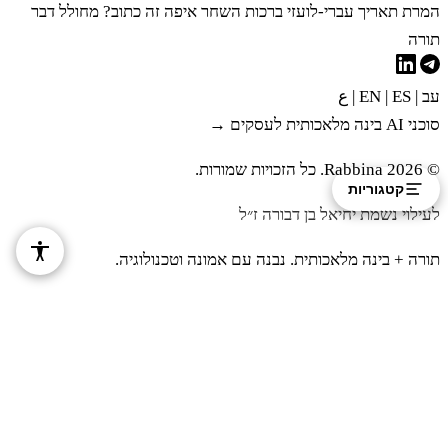
המרת תאריך עברי-לועזי
ברכות השחר
איפה זה כתוב?
מחולל דבר
תורה
לֹא תָבֹא שָׁם׃
עב
|
EN
ES
|
|
ع
לח
יְהוֹשֻׁעַ בִּן נוּן הָעֹמֵד לְפָנֶיךָ הוּא יָבֹא שָׁמָּה
סוכני AI בינה מלאכותית לעסקים →
© 2026 Rabbina. כל הזכויות שמורות.
אֹתוֹ חַזֵּק כִּי הוּא יַנְחִלֶנָּה אֶת יִשְׂרָאֵל׃
קטגוריות
לעילוי נשמת יחיאל בן דבורה ז״ל
תורה + בינה מלאכותית. נבנה עם אמונה וטכנולוגיה.