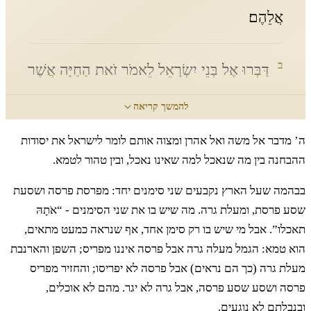
אֲלֵהֶם׃
ב
דַּבְּרוּ אֶל בְּנֵי יִשְׂרָאֵל לֵאמֹר זֹאת הַחַיָּה אֲשֶׁר
תֹּאכְלוּ מִכָּל הַבְּהֵמָה אֲשֶׁר עַל הָאָרֶץ׃
להמשך קריאה
ה’ מדבר אל משה ואל אהרן ומצוה אותם לומר לישראל את יסודות
ג
כֹּל מַפְרֶסֶת פַּרְסָה וְשֹׁסַעַת שֶׁסַע פְּרָסֹת
ההבחנה בין מה שנאכל למה שאינו נאכל, ובין טהור לטמא.
בבהמה שעל הארץ נקבעים שני סימנים יחד: מפרסת פרסה ושסעת
מַעֲלַת גֵּרָה בַּבְּהֵמָה אֹתָהּ תֹּאכֵלוּ׃
שסע פרסת, ומעלת גרה. מה שיש בו את שני הסימנים - “אֹתָהּ
תאכלו”. אבל מי שיש בו רק סימן אחד, אף שנראה כמעט מתאים,
ד
אַךְ אֶת זֶה לֹא תֹאכְלוּ מִמַּעֲלֵי הַגֵּרָה
הוא טמא: הגמל מעלה גרה אבל פרסה איננו מפריס; השפן והארנבת
מעלת גרה (כך הם נראים) אבל פרסה לא יפריסו; והחזיר מפריס
וּמִמַּפְרִיסֵי הַפַּרְסָה אֶת הַגָּמָל כִּי מַעֲלֵה גֵרָה
פרסה ושסע שסע פרסה, אבל גרה לא יגר. מהם לא אוכלים,
ובנבלתם לא נוגעים.