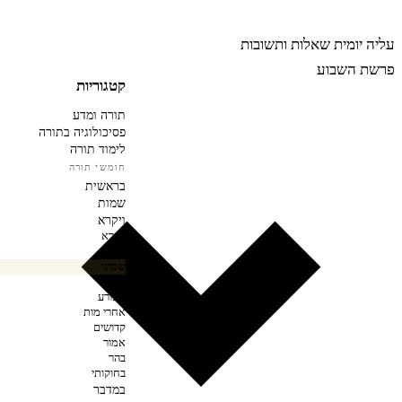
רבינה
עליה יומית
שאלות ותשובות
פרשת השבוע
קטגוריות
תורה ומדע
פסיכולוגיה בתורה
לימוד תורה
חומשי תורה
בראשית
שמות
ויקרא
ויקרא
צו
שמיני
תזריע
מצורע
אחרי מות
קדושים
אמור
בהר
בחוקותי
במדבר