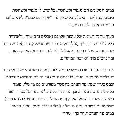
הוּא וּפַרְסָה אֵינֶנּוּ מַפְרִיס טָמֵא הוּא לָכֶם׃
במים הסימנים הם סנפיר וקשקשת: כל שיש לו סנפיר וקשקשת
בימים ובנחלים - תאכלו. וכל שאין לו - “שקץ הם לכם”: לא אוכלים
ה
וְאֶת הַשָּׁפָן כִּי מַעֲלֵה גֵרָה הוּא וּפַרְסָה לֹא
מבשרם ואת נבלתם תשקצו.
יַפְרִיס טָמֵא הוּא לָכֶם׃
בעוף ניתנת רשימה של עופות שאינם נאכלים והם שקץ, ולאחריה
כלל לגבי “שרץ העוף הַהֹלֵךְ על ארבע” שהוא שקץ. עם זאת יש חריג:
שרץ עוף שיש לו כרעים ממעל לרגליו לנתר בהן על הארץ - מותר,
ו
וְאֶת הָאַרְנֶבֶת כִּי מַעֲלַת גֵּרָה הִוא וּפַרְסָה לֹא
ומתפרטים מיני הארבה המותרים.
הִפְרִיסָה טְמֵאָה הִוא לָכֶם׃
אחר כך התורה עוברת מטבלת מאכלות לשפת הטמאה: יש בעלי חיים
שנבלתם מטמאה. הנוגע בנבלתם יטמא עד הערב, והנושא מנבלתם
יכבס בגדיו וטמא עד הערב. בהמשך מפורטים גם מי שלא עומד
ז
וְאֶת הַחֲזִיר כִּי מַפְרִיס פַּרְסָה הוּא וְשֹׁסַע
בסימני הפרסה והגרה, וכן החיה ההלכת על ארבע “על כפיו”, ועוד
רשימת השרצים שעל הארץ (כמו החולד, העכבר והצב למינהו ועוד)
שֶׁסַע פַּרְסָה וְהוּא גֵּרָה לֹא יִגָּר טָמֵא הוּא לָכֶם׃
שמטמאים במותם, ומה שנופל על כלי או בגד נטמא וזקוק הבאה
במים עד הערב ואחר כך “וטהר”.