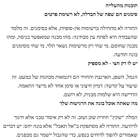
ח
מִבְּשָׂרָם לֹא תֹאכֵלוּ וּבְנִבְלָתָם לֹא תִגָּעוּ
תובנות מהעלייה
סימנים הם שפה של הבדלה, לא רשימת פרטים
טְמֵאִים הֵם לָכֶם׃
התורה לא מתחילה ברשימות אין-סופיות, אלא בסימנים. זה מלמד
שהעבודה היא לפתח עין מבחינה: מהו מבנה שמאפשר כניסה, ומהו
ט
אֶת זֶה תֹּאכְלוּ מִכֹּל אֲשֶׁר בַּמָּיִם כֹּל אֲשֶׁר לוֹ
מבנה שחוסם. מי שחי רק מרשימות נשאר תלוי, מי שחי מסימנים
בונה תודעה.
סְנַפִּיר וְקַשְׂקֶשֶׂת בַּמַּיִם בַּיַּמִּים וּבַנְּחָלִים אֹתָם
יש לו רק חצי - לא מספיק
תֹּאכֵלוּ׃
הגמל, השפן, הארנבת והחזיר הם דוגמאות מכוונות של כמעט. זה
שיעור על קדשה: דמיון חיצוני או סימן אחד לא מייצר התאמה.
הדרישה היא שלמות מבנית, לא רושם.
י
וְכֹל אֲשֶׁר אֵין לוֹ סְנַפִּיר וְקַשְׂקֶשֶׂת בַּיַּמִּים
מה שאתה אוכל בונה את הרגישות שלך
וּבַנְּחָלִים מִכֹּל שֶׁרֶץ הַמַּיִם וּמִכֹּל נֶפֶשׁ הַחַיָּה
המלה “שקץ” חוזרת שוב ושוב. זה לא רק איסור טכני אלא חינוך
לרתיעה. התורה לא מסתפקת ב”אל תאכל” אלא בונה יחס: יש דברים
אֲשֶׁר בַּמָּיִם שֶׁקֶץ הֵם לָכֶם׃
שאמורים להפוך לדוחים בנפש, כדי שהגבול יישמר גם מבפנים.