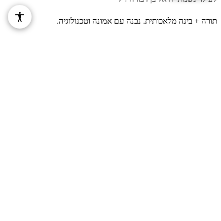
כְּלִי עֵץ אוֹ בֶגֶד אוֹ עוֹר אוֹ שָׂק כָּל כְּלִי אֲשֶׁר
תורה + בינה מלאכותית. נבנה עם אמונה וטכנולוגיה.
יֵעָשֶׂה מְלָאכָה בָּהֶם בַּמַּיִם יוּבָא וְטָמֵא עַד
הָעֶרֶב וְטָהֵר׃