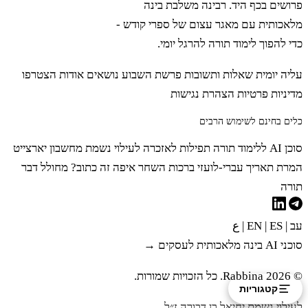
פרושים בכף היד. רבינה משלבת בינה
הָעָרֶב טְמֵאִים הֵמָּה לָכֶם׃
מלאכותית עם מאגר עצום של ספרי קודש -
כדי להפוך לימוד תורה להרגל יומי.
כט
וְזֶה לָכֶם הַטָּמֵא בַּשֶּׁרֶץ הַשֹּׁרֵץ עַל הָאָרֶץ
עליה יומית
שאלות ותשובות
פרשת השבוע
נושאים
אודות
הצטרפו
מדיניות פרטיות
הצהרת נגישות
הַחֹלֶד וְהָעַכְבָּר וְהַצָּב לְמִינֵהוּ׃
כלים בחינם לשימוש הרבים
סוכן AI ללימוד תורה
תפילות לאזכרה לעילוי נשמת
מחשבון יארצייט
ל
וְהָאֲנָקָה וְהַכֹּחַ וְהַלְּטָאָה וְהַחֹמֶט וְהַתִּנְשָׁמֶת׃
המרת תאריך עברי-לועזי
ברכות השחר
איפה זה כתוב?
מחולל דבר
תורה
לא
אֵלֶּה הַטְּמֵאִים לָכֶם בְּכָל הַשָּׁרֶץ כָּל הַנֹּגֵעַ
עב
|
EN
ES
|
|
ع
בָּהֶם בְּמֹתָם יִטְמָא עַד הָעָרֶב׃
סוכני AI בינה מלאכותית לעסקים →
© 2026 Rabbina. כל הזכויות שמורות.
קטגוריות
לב
וְכֹל אֲשֶׁר יִפֹּל עָלָיו מֵהֶם בְּמֹתָם יִטְמָא מִכָּל
לעילוי נשמת יחיאל בן דבורה ז״ל