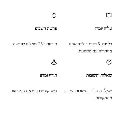
וְאֶת הַסָּלְעָם לְמִינֵהוּ וְאֶת הַחַרְגֹּל לְמִינֵהוּ וְאֶת
עוד תוכן
הֶחָגָב לְמִינֵהוּ׃
עליה יומית
פרשת השבוע
כג
וְכֹל שֶׁרֶץ הָעוֹף אֲשֶׁר לוֹ אַרְבַּע רַגְלָיִם שֶׁקֶץ
כל יום. 5 דקות. עלייה אחת
תובנות ו-25 שאלות לפרשה.
הוּא לָכֶם׃
מהתורה עם פרשנות.
כד
וּלְאֵלֶּה תִּטַּמָּאוּ כָּל הַנֹּגֵעַ בְּנִבְלָתָם יִטְמָא עַד
שאלות ותשובות
תורה ומדע
הָעָרֶב׃
שאלות גדולות. תשובות ישירות
כשהקודש פוגש את המציאות.
כה
וְכָל הַנֹּשֵׂא מִנִּבְלָתָם יְכַבֵּס בְּגָדָיו וְטָמֵא עַד
מהמקורות.
הָעָרֶב׃
הצטרפו ללומדים שמתחילים את הבוקר עם תורה ו-AI