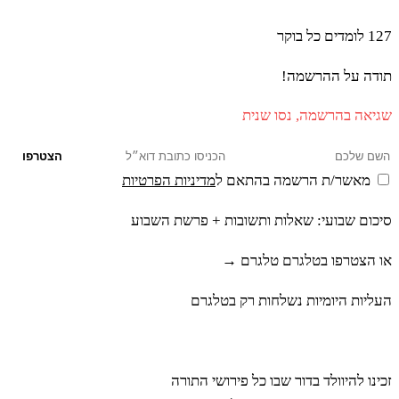
127
לומדים כל בוקר
כו
לְכָל הַבְּהֵמָה אֲשֶׁר הִוא מַפְרֶסֶת פַּרְסָה
תודה על ההרשמה!
וְשֶׁסַע אֵינֶנָּה שֹׁסַעַת וְגֵרָה אֵינֶנָּה מַעֲלָה
שגיאה בהרשמה, נסו שנית
טְמֵאִים הֵם לָכֶם כָּל הַנֹּגֵעַ בָּהֶם יִטְמָא׃
הצטרפו
מאשר/ת הרשמה בהתאם ל
מדיניות הפרטיות
כז
וְכֹל הוֹלֵךְ עַל כַּפָּיו בְּכָל הַחַיָּה הַהֹלֶכֶת עַל
סיכום שבועי: שאלות ותשובות + פרשת השבוע
אַרְבַּע טְמֵאִים הֵם לָכֶם כָּל הַנֹּגֵעַ בְּנִבְלָתָם
או הצטרפו בטלגרם
טלגרם →
העליות היומיות נשלחות רק בטלגרם
יִטְמָא עַד הָעָרֶב׃
רבינה
כח
וְהַנֹּשֵׂא אֶת נִבְלָתָם יְכַבֵּס בְּגָדָיו וְטָמֵא עַד
זכינו להיוולד בדור שבו כל פירושי התורה