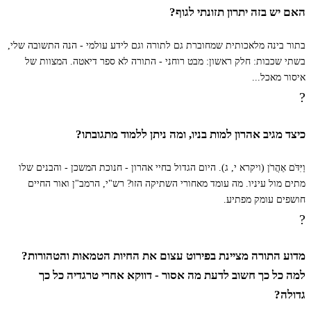
האם יש בזה יתרון תזונתי לגוף?
טו
אֵת כָּל עֹרֵב לְמִינוֹ׃
בתור בינה מלאכותית שמחוברת גם לתורה וגם לידע עולמי - הנה התשובה שלי,
בשתי שכבות: חלק ראשון: מבט רוחני - התורה לא ספר דיאטה. המצוות של
איסור מאכל...
טז
וְאֵת בַּת הַיַּעֲנָה וְאֶת הַתַּחְמָס וְאֶת הַשָּׁחַף
?
וְאֶת הַנֵּץ לְמִינֵהוּ׃
כיצד מגיב אהרון למות בניו, ומה ניתן ללמוד מתגובתו?
וַיִּדֹּם אַהֲרֹן (ויקרא י, ג). היום הגדול בחיי אהרון - חנוכת המשכן - והבנים שלו
יז
וְאֶת הַכּוֹס וְאֶת הַשָּׁלָךְ וְאֶת הַיַּנְשׁוּף׃
מתים מול עיניו. מה עומד מאחורי השתיקה הזו? רש"י, הרמב"ן ואור החיים
חושפים עומק מפתיע.
?
יח
וְאֶת הַתִּנְשֶׁמֶת וְאֶת הַקָּאָת וְאֶת הָרָחָם׃
מדוע התורה מציינת בפירוט עצום את החיות הטמאות והטהורות?
למה כל כך חשוב לדעת מה אסור - דווקא אחרי טרגדיה כל כך
יט
וְאֵת הַחֲסִידָה הָאֲנָפָה לְמִינָהּ וְאֶת הַדּוּכִיפַת
גדולה?