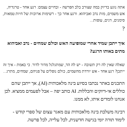
וְאֶת הָעֲטַלֵּף׃
אתה נוגע בדיוק במה שצורב בלב הפרשה - ובחיים עצמם: רגע אחד - טרגדיה,
אש משמים, מות נדב ואביהוא. ורגע אחר כך - רשימות ארוכות של חיות טמאות,
סימנים, דגים, עופות...
כ
כֹּל שֶׁרֶץ הָעוֹף הַהֹלֵךְ עַל אַרְבַּע שֶׁקֶץ הוּא
?
לָכֶם׃
איך ייתכן שמיד אחרי שמופיעה האש וכולם שמחים - נדב ואביהוא
מתים באותו הרגע?
כא
אַךְ אֶת זֶה תֹּאכְלוּ מִכֹּל שֶׁרֶץ הָעוֹף הַהֹלֵךְ
שאלה שאין לה רק תשובה - יש לה הד, שמתגלגל מדור לדור. כי באמת - איך זה
ייתכן? רגע אחד - אש יורדת מהשמים, כולם נופלים על פניהם, שמחים, מתרג...
עַל אַרְבַּע אֲשֶׁר (לא) [לוֹ] כְרָעַיִם מִמַּעַל
התכנים באתר נכתבו בסיוע בינה מלאכותית (AI), אך ייתכן שהם
לְרַגְלָיו לְנַתֵּר בָּהֵן עַל הָאָרֶץ׃
כוללים אי-דיוקים והכללות. AI כותב יפה – אבל לפעמים ממציא. לכן
אנחנו לומדים איתו, לא ממנו.
רבינה משלבת בינה מלאכותית עם מאגר עצום של ספרי קודש -
כב
אֶת אֵלֶּה מֵהֶם תֹּאכֵלוּ אֶת הָאַרְבֶּה לְמִינוֹ
לימוד תורה יומי בגישה חדשנית, לכל עלייה, לכל פרשה.