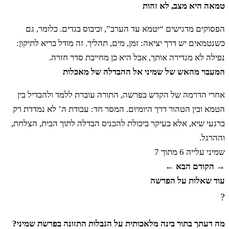
טמאה היא מצב, לא זהות
יא
וְשֶׁקֶץ יִהְיוּ לָכֶם מִבְּשָׂרָם לֹא תֹאכֵלוּ וְאֶת
הפסוקים מדגישים “יטמא עד הערב”, וכיבוס בגדים. כלומר, גם
כשנטמאים יש דרך יציאה: זמן, מים, תהליך. זה מודל בריא לתיקון:
נִבְלָתָם תְּשַׁקֵּצוּ׃
נפילה לא מגדירה אותך, אבל היא כן מחייבת סדר חזרה.
המעבר מהאש של שמיני אל ההבדלה של מאכלות
יב
כֹּל אֲשֶׁר אֵין לוֹ סְנַפִּיר וְקַשְׂקֶשֶׂת בַּמָּיִם
אחרי הדרמה של הקדש בפרשה, התורה עוברת ללמד ולהבדיל בין
הטמא ובין הטהור דרך היומיום. המסר חד: עבודת ה’ לא נמדדת רק
שֶׁקֶץ הוּא לָכֶם׃
ברגעי שיא, אלא בעיקר ביכולת להכניס הבדלה לתוך הבית, הצלחת,
וההרגל.
שמיני
עלייה 6 מתוך 7
יג
וְאֶת אֵלֶּה תְּשַׁקְּצוּ מִן הָעוֹף לֹא יֵאָכְלוּ שֶׁקֶץ
→ הקודם
הבא ←
עוד שאלות על הפרשה
הֵם אֶת הַנֶּשֶׁר וְאֶת הַפֶּרֶס וְאֵת הָעָזְנִיָּה׃
?
יד
וְאֶת הַדָּאָה וְאֶת הָאַיָּה לְמִינָהּ׃
מה דעתך בתור בינה מלאכותית על הגבלות התזונה בפרשת שמיני?