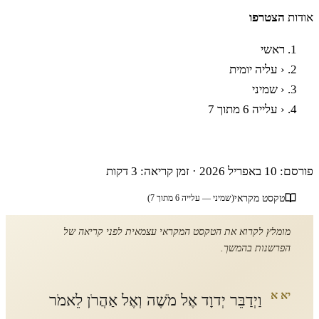
אודות
הצטרפו
ראשי
‹
עליה יומית
‹
שמיני
‹
עלייה 6 מתוך 7
פרשת שמיני - עלייה שישית
פורסם: 10 באפריל 2026
·
זמן קריאה: 3 דקות
טקסט מקראי
(שמיני — עלייה 6 מתוך 7)
מומלץ לקרוא את הטקסט המקראי עצמאית לפני קריאה של
הפרשנות בהמשך.
יא א
וַיְדַבֵּר יְדוָד אֶל מֹשֶׁה וְאֶל אַהֲרֹן לֵאמֹר