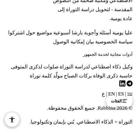
الاصطناعي ومكتبة ضخمة من النصوص
بِئيشاه وفائو فاه هَمايِم هَمأَرَريم لِماريم فِتسافتاه بِطناه
المقدسة - لتحويل دراسة التوراة إلى
فِنافلاه يِريخاه فِهايتاه هائِشاه لِآلاه بِكيريف عَماه
عادة يومية.
عليا يومية
أسئلة وأجوبة
بارشا أسبوعية
مواضيع
حول
اشتركوا
כח
וְאִם לֹא נִטְמְאָה הָאִשָּׁה וּטְהֹרָה הִוא וְנִקְּתָה
سياسة الخصوصية
بيان إمكانية الوصول
וְנִזְרְעָה זָרַע׃
أدوات مجانية لخدمة الجمهور
٢٨. فِئيم لو نِطميئاه هائِشاه وطِهوراه هي فِنيكتاه فِنِزرعاه
وكيل ذكاء اصطناعي لدراسة التوراة
صلوات لذكرى المتوفى
زارَع
حاسبة ذكرى الوفاة
بركات الصباح
مولّد كلمة توراة
כט
זֹאת תּוֹרַת הַקְּנָאֹת אֲשֶׁר תִּשְׂטֶה אִשָּׁה תַּחַת
עב
|
EN
ES
|
|
ع
אִישָׁהּ וְנִטְמָאָה׃
الفئات
© 2026 Rabbina. جميع الحقوق محفوظة.
٢٩. زوت تورات هَكِنَئوت أشير تِسطيه إِشاه تَحَت إيشاه
التوراة + الذكاء الاصطناعي. بُني بإيمان وتكنولوجيا.
فِنِطمائاه