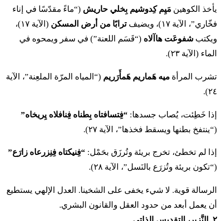
يأخذ الكوهين
مَيِم كِدوشيم بِخلي حاريش
(“ماءً مقدّسًا في إناء
فخّاري”، الآية ١٧)، ويضيف
ترابًا من أرض المسكن
(الآية ١٧)،
יד
וְעָבַר עָלָיו רוּחַ קִנְאָה וְקִנֵּא אֶת אִשְׁתּוֹ וְהִוא
ويكتب
شفوعَت هاآلاه
(“قَسَم اللعنة”) في سفر ويمحوه في
נִטְמָאָה אוֹ עָבַר עָלָיו רוּחַ קִנְאָה וְקִנֵּא אֶת אִשְׁתּוֹ
الماء (الآية ٢٣).
וְהִיא לֹא נִטְמָאָה׃
تشرب المرأة
ميه هَماريم هَمأَرَريم
(“المياه المرّة الملعِنة”، الآية
٢٤).
١٤. فِعافار عَلاف روَح كِنئاه فِكِنيه إت إِشتو فِهي نِطمائاه
أو عافار عَلاف روَح كِنئاه فِكِنيه إت إِشتو فِهي لو نِطمائاه
إذا خَطِئت، يُصاب جسدها:
“فِتسافتاه بِطناه فِنافلاه يِريخاه”
(“ينتفخ بطنها ويسقط فخذها”، الآية ٢٧).
טו
וְהֵבִיא הָאִישׁ אֶת אִשְׁתּוֹ אֶל הַכֹּהֵן וְהֵבִיא אֶת
إذا لم تخطئ، تخرج بريئة وتُرزَق بحَمْل:
“فِنيكتاه فِنِزرعاه زارَع”
קָרְבָּנָהּ עָלֶיהָ עֲשִׂירִת הָאֵיפָה קֶמַח שְׂעֹרִים לֹא
(“تكون بريئة وتُزرَع بالنَسل”، الآية ٢٨).
יִצֹק עָלָיו שֶׁמֶן וְלֹא יִתֵּן עָלָיו לְבֹנָה כִּי מִנְחַת קְנָאֹת
الرسالة قوية. لا شيء يخفى على الشخينا. العدل الإلهي يستطيع
הוּא מִנְחַת זִכָּרוֹן מַזְכֶּרֶת עָוֹן׃
أن يعمل أبعد من حدود العقل والقانون البشري.
٢. النَّزير، التقديس الذاتي