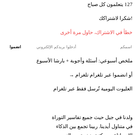
127
يتعلمون كل صباح
هَمِزبيَح
!شكرا لاشتراكك
כו
וְקָמַץ הַכֹּהֵן מִן הַמִּנְחָה אֶת אַזְכָּרָתָהּ וְהִקְטִיר
خطأ في الاشتراك، حاول مرة أخرى
הַמִּזְבֵּחָה וְאַחַר יַשְׁקֶה אֶת הָאִשָּׁה אֶת הַמָּיִם׃
انضموا
٢٦. فِكاماتس هَكوهين مِن هَمِنحاه إت أَزكاراتاه فِهيكطير
ملخص أسبوعي: أسئلة وأجوبة + بارشا الأسبوع
هَمِزبيحاه فِأَحار يَشكيه إت هائِشاه إت هَمايِم
أو انضموا عبر تلغرام
تلغرام →
כז
וְהִשְׁקָהּ אֶת הַמַּיִם וְהָיְתָה אִם נִטְמְאָה וַתִּמְעֹל
العليوت اليومية تُرسل فقط عبر تلغرام
מַעַל בְּאִישָׁהּ וּבָאוּ בָהּ הַמַּיִם הַמְאָרֲרִים לְמָרִים
ربينا
וְצָבְתָה בִטְנָהּ וְנָפְלָה יְרֵכָהּ וְהָיְתָה הָאִשָּׁה לְאָלָה
ولدنا في جيل حيث جميع تفاسير التوراة
בְּקֶרֶב עַמָּהּ׃
في متناول أيدينا. ربينا تجمع بين الذكاء
٢٧. فِهِشكاه إت هَمايِم فِهايتاه إيم نِطميئاه فَتِمعول مَعَل