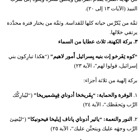
إيل هَمايِم
النبيذ (الآيات ١٣ إلى ٢٠).
יח
וְהֶעֱמִיד הַכֹּהֵן אֶת הָאִשָּׁה לִפְנֵי יְדוָד וּפָרַע אֶת
ثمَّة من يُكرِّس حياته كلها للقداسة. وثمَّة من يختار فترة محدَّدة
يرتقي خلالها.
רֹאשׁ הָאִשָּׁה וְנָתַן עַל כַּפֶּיהָ אֵת מִנְחַת הַזִּכָּרוֹן
٣. بركة الكهنة، ثلاث عطايا من السماء
מִנְחַת קְנָאֹת הִוא וּבְיַד הַכֹּהֵן יִהְיוּ מֵי הַמָּרִים
“كوه تِفَرخو إت بنيه يِسرائيل أَمور لاهيم”
(“هكذا تبارِكون بني
הַמְאָרֲרִים׃
إسرائيل، قولوا لهم”، الآية ٢٣)
١٨. فِهيعيميد هَكوهين إت هائِشاه لِفنيه أدوناي وفاراع إت
بركة إلهية من ثلاثة أجزاء:
روش هائِشاه فِناتان عال كَپيها إيت مِنحات هَزِكارون
مِنحات كِنَئوت هي وفِيَد هَكوهين يِهيو ميه هَماريم هَمأَرَريم
١.
الوفرة والحماية:
“يِفَريخخا أدوناي فِيِشميريخا”
(“ليُبارِكْك
الرَّب ويَحفَظك”، الآية ٢٤)
יט
וְהִשְׁבִּיעַ אֹתָהּ הַכֹּהֵן וְאָמַר אֶל הָאִשָּׁה אִם לֹא
٢.
النور والنعمة:
“يائير أدوناي پاناف إيليخا فيحونيكا”
(“ليُضِئ
שָׁכַב אִישׁ אֹתָךְ וְאִם לֹא שָׂטִית טֻמְאָה תַּחַת
الرَّب وجهَه عليك ويتحنَّن عليك”، الآية ٢٥)