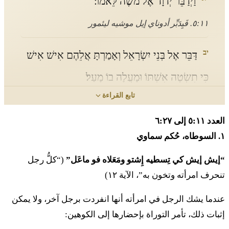
וַיְדַבֵּר יְדוָד אֶל מֹשֶׁה לֵּאמֹר׃
٥:١١. فَيِدَبِّر أدوناي إيل موشيه ليئمور
יב
דַּבֵּר אֶל בְּנֵי יִשְׂרָאֵל וְאָמַרְתָּ אֲלֵהֶם אִישׁ אִישׁ
כִּי תִשְׂטֶה אִשְׁתּוֹ וּמָעֲלָה בוֹ מָעַל׃
تابع القراءة
١٢. دَبير إيل بنيه يِسرائيل فِأَمَرتا أليهيم إيش إيش كي
تِسطيه إِشتو ومَعَلاه فو ماعَل
العدد ٥:١١ إلى ٦:٢٧
١. السوطاه، حُكم سماوي
יג
וְשָׁכַב אִישׁ אֹתָהּ שִׁכְבַת זֶרַע וְנֶעְלַם מֵעֵינֵי
“إيش إيش كي تِسطيه إِشتو ومَعَلاه فو ماعَل”
(“كلُّ رجل
אִישָׁהּ וְנִסְתְּרָה וְהִיא נִטְמָאָה וְעֵד אֵין בָּהּ וְהִוא
تنحرف امرأته وتخون به”، الآية ١٢)
לֹא נִתְפָּשָׂה׃
عندما يشك الرجل في امرأته أنها انفردت برجل آخر، ولا يمكن
١٣. فِشاخاف إيش أوتاه شِخفات زيرَع فِنيعلام ميعينيه
إثبات ذلك، تأمر التوراة بإحضارها إلى الكوهين:
إيشاه فِنِستيراه فِهي نِطمائاه فِعيد إيين باه فِهي لو نِتپاساه