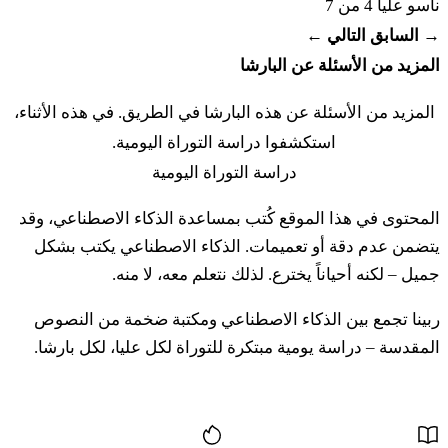
ناسو
عليا 4 من 7
וְאֶת בִּטְנֵךְ צָבָה׃
→ السابق
التالي ←
المزيد من الأسئلة عن البارشا
٢١. فِهِشبيَع هَكوهين إت هائِشاه بِشفوعَت هاآلاه فِأَمار
هَكوهين لائِشاه يِتين أدوناي أوتاخ لِآلاه فِلِشفوعاه بِتوخ
المزيد من الأسئلة عن هذه البارشا في الطريق. في هذه الأثناء،
عَميخ بِتيت أدوناي إت يِريخيخ نوفيليت فِإت بِطنيخ تسافاه
استكشفوا دراسة التوراة اليومية.
دراسة التوراة اليومية
כב
וּבָאוּ הַמַּיִם הַמְאָרְרִים הָאֵלֶּה בְּמֵעַיִךְ לַצְבּוֹת
المحتوى في هذا الموقع كُتب بمساعدة الذكاء الاصطناعي، وقد
בֶּטֶן וְלַנְפִּל יָרֵךְ וְאָמְרָה הָאִשָּׁה אָמֵן אָמֵן׃
يتضمن عدم دقة أو تعميمات. الذكاء الاصطناعي يكتب بشكل
جميل – لكنه أحياناً يخترع. لذلك نتعلم معه، لا منه.
٢٢. وفائو هَمايِم هَمأَرريم هائيليه بِميعَيِخ لَتسبوت بيطين
فِلَنپيل ياريخ فِأَمراه هائِشاه آمين آمين
ربينا تجمع بين الذكاء الاصطناعي ومكتبة ضخمة من النصوص
المقدسة – دراسة يومية مبتكرة للتوراة لكل عليا، لكل بارشا.
כג
וְכָתַב אֶת הָאָלֹת הָאֵלֶּה הַכֹּהֵן בַּסֵּפֶר וּמָחָה אֶל
المزيد من المحتوى
מֵי הַמָּרִים׃