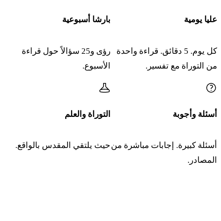
٢٣. فِخاتاف إت هائَلوت هائيليه هَكوهين بَسيفير وماحاه إيل
عليا يومية
بارشا أسبوعية
ميه هَماريم
כד
וְהִשְׁקָה אֶת הָאִשָּׁה אֶת מֵי הַמָּרִים הַמְאָרֲרִים
كل يوم. 5 دقائق. قراءة واحدة
رؤى و25 سؤالاً حول قراءة
من التوراة مع تفسير.
الأسبوع.
וּבָאוּ בָהּ הַמַּיִם הַמְאָרֲרִים לְמָרִים׃
٢٤. فِهِشكاه إت هائِشاه إت ميه هَماريم هَمأَرَريم وفائو فاه
هَمايِم هَمأَرَريم لِماريم
أسئلة وأجوبة
التوراة والعلم
כה
וְלָקַח הַכֹּהֵן מִיַּד הָאִשָּׁה אֵת מִנְחַת הַקְּנָאֹת
أسئلة كبيرة. إجابات مباشرة من
حيث يلتقي المقدس بالواقع.
וְהֵנִיף אֶת הַמִּנְחָה לִפְנֵי יְדוָד וְהִקְרִיב אֹתָהּ אֶל
المصادر.
הַמִּזְבֵּחַ׃
انضموا إلى المتعلمين الذين يبدأون صباحهم بالتوراة والذكاء
٢٥. فِلاكاح هَكوهين مِيَد هائِشاه إيت مِنحات هَكِنَئوت
الاصطناعي
فِهينيف إت هَمِنحاه لِفنيه أدوناي فِهيكريف أوتاه إيل