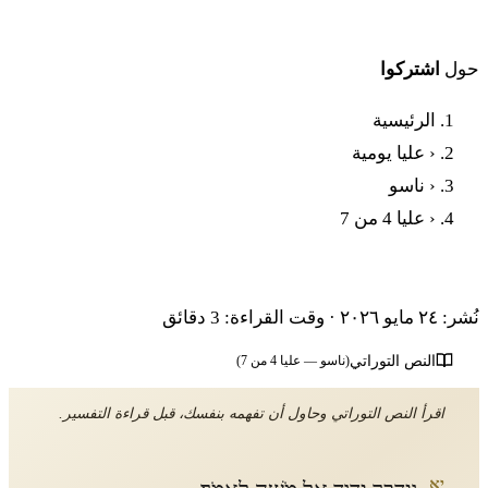
حول
اشتركوا
الرئيسية
‹
عليا يومية
‹
ناسو
‹
عليا 4 من 7
بَرَاشَات نَاسُو - العَلِيَّة الرَّابِعَة
نُشر: ٢٤ مايو ٢٠٢٦
·
وقت القراءة: 3 دقائق
النص التوراتي
(ناسو — عليا 4 من 7)
اقرأ النص التوراتي وحاول أن تفهمه بنفسك، قبل قراءة التفسير.
יא