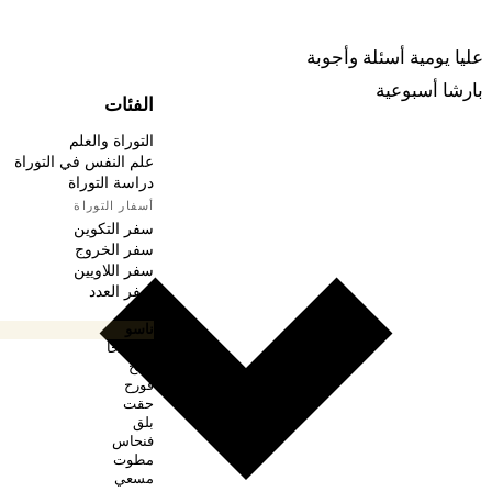
ربينا
عليا يومية
أسئلة وأجوبة
بارشا أسبوعية
الفئات
التوراة والعلم
علم النفس في التوراة
دراسة التوراة
أسفار التوراة
سفر التكوين
سفر الخروج
سفر اللاويين
سفر العدد
بمدبر
ناسو
بهعلوتخا
شلح
قورح
حقت
بلق
فنحاس
مطوت
مسعي