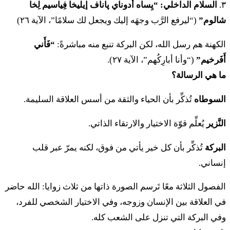
אִישֵׁךְ הִנָּקִי מִמֵּי הַמָּרִים הַמְאָרֲרִים הָאֵלֶּה׃
٣.
السلام الداخلي:
“يِساه أدوناي پاناف إيليخا فِياسيم لِخا
شالوم”
(“ليرفع الرَّب وجهَه إليك ويجعل لك سلامًا”، الآية ٢٦)
١٩. فِهِشبيَع أوتاه هَكوهين فِأَمار إيل هائِشاه إيم لو شاخاف
إيش أوتاخ فِئيم لو ساطيت طوماه تَحَت إيشيخ هِناكي
الكهنة هم رسل الله، لكن البركة تنبع منه مباشرةً:
“فَأَني
مِميه هَماريم هَمأَرَريم هائيليه
أَفَرخيم”
(“وأنا أبارِكُهم”، الآية ٢٧).
ما هي الرسالة؟
כ
וְאַתְּ כִּי שָׂטִית תַּחַת אִישֵׁךְ וְכִי נִטְמֵאת וַיִּתֵּן
السوطاه
تُذكِّر بأن الحياء والثقة من أسس العلاقة السليمة.
אִישׁ בָּךְ אֶת שְׁכָבְתּוֹ מִבַּלְעֲדֵי אִישֵׁךְ׃
النَّزير
يُعلِّم قوّة الاختيار والارتقاء الذاتي.
٢٠. فِأَتّ كي ساطيت تَحَت إيشيخ فِخي نِطميت فَيِتين إيش
باخ إت شِخافتو مِبَلعَديه إيشيخ
البركة
تُذكِّر بأن كل خير يأتي من فوق، لكنه يمرّ عبر قلب
إنساني.
כא
וְהִשְׁבִּיעַ הַכֹּהֵן אֶת הָאִשָּׁה בִּשְׁבֻעַת הָאָלָה
الفصول الثلاثة معًا تَرسم الصورة ذاتها من ثلاث زوايا: الله حاضر
וְאָמַר הַכֹּהֵן לָאִשָּׁה יִתֵּן יְדוָד אוֹתָךְ לְאָלָה
في العلاقة بين الإنسان وزوجه، وفي الاختيار الشخصي للفرد،
وفي البركة التي تنزل على الشعب كله.
וְלִשְׁבֻעָה בְּתוֹךְ עַמֵּךְ בְּתֵת יְדוָד אֶת יְרֵכֵךְ נֹפֶלֶת