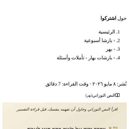
حول
اشتركوا
الرئيسية
‹
بارشا أسبوعية
‹
بهر
‹
بارشات بهار - تأملات وأسئلة
بارشات بهار - تأملات وأسئلة
نُشر: ٨ مايو ٢٠٢٦
·
وقت القراءة: 7 دقائق
النص التوراتي
(بهر)
اقرأ النص التوراتي وحاول أن تفهمه بنفسك، قبل قراءة التفسير.
כה א