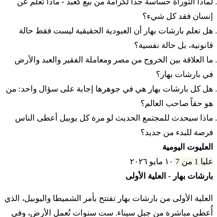
لماذا التوراة حساسة جداً لكرامة من بيع كعبد - ماذا تعلم عن
إنسان فقد كل شيء؟
ל
וְאִם לֹא יִגָּאֵל עַד מְלֹאת לוֹ שָׁנָה תְמִימָה וְקָם
هل تعلم بارشات بهار أن العبودية الحقيقية ليست فقط حالة
قانونية، بل حالة نفسية؟
הַבַּיִת אֲשֶׁר בָּעִיר אֲשֶׁר (לא) [לוֹ] חֹמָה לַצְּמִיתֻת
ما العلاقة بين الخروج من مصر ومعاملة الفقير والعبد والأرض
לַקֹּנֶה אֹתוֹ לְדֹרֹתָיו לֹא יֵצֵא בַּיֹּבֵל׃
في بارشات بهار؟
هل كل بارشات بهار هي في جوهرها إجابة على سؤال واحد: من
לא
וּבָתֵּי הַחֲצֵרִים אֲשֶׁר אֵין לָהֶם חֹמָה סָבִיב עַל
هو حقاً صاحب العالم؟
ماذا سيحدث للمجتمع الحديث لو مرة كل يوبيل أعطى الناس
שְׂדֵה הָאָרֶץ יֵחָשֵׁב גְּאֻלָּה תִּהְיֶה לּוֹ וּבַיֹּבֵל יֵצֵא׃
فرصة للبدء من جديد؟
العليوت اليومية
לב
וְעָרֵי הַלְוִיִּם בָּתֵּי עָרֵי אֲחֻזָּתָם גְּאֻלַּת עוֹלָם
عليا 1 من 7
١٠ مايو ٢٠٢٦
תִּהְיֶה לַלְוִיִּם׃
بارشات بهار - العلية الأولى
العلية الأولى من بارشات بهار تفتتح بأمر الشميطا واليوبيل، الذي
לג
וַאֲשֶׁר יִגְאַל מִן הַלְוִיִּם וְיָצָא מִמְכַּר בַּיִת וְעִיר
أُعطي مباشرة من جبل سيناء. ست سنوات تُعمل الأرض، وفي