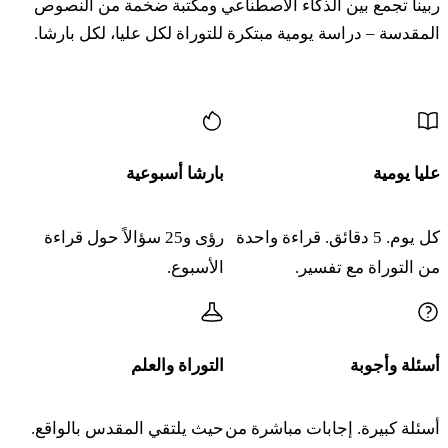
ربينا تجمع بين الذكاء الاصطناعي ومكتبة ضخمة من النصوص
מה
וְגַם מִבְּנֵי הַתּוֹשָׁבִים הַגָּרִים עִמָּכֶם מֵהֶם תִּקְנוּ
المقدسة – دراسة يومية مبتكرة للتوراة لكل عليا، لكل بارشا.
וּמִמִּשְׁפַּחְתָּם אֲשֶׁר עִמָּכֶם אֲשֶׁר הוֹלִידוּ בְּאַרְצְכֶם
المزيد من المحتوى
וְהָיוּ לָכֶם לַאֲחֻזָּה׃
מו
וְהִתְנַחֲלְתֶּם אֹתָם לִבְנֵיכֶם אַחֲרֵיכֶם לָרֶשֶׁת
عليا يومية
بارشا أسبوعية
אֲחֻזָּה לְעֹלָם בָּהֶם תַּעֲבֹדוּ וּבְאַחֵיכֶם בְּנֵי יִשְׂרָאֵל
كل يوم. 5 دقائق. قراءة واحدة
رؤى و25 سؤالاً حول قراءة
אִישׁ בְּאָחִיו לֹא תִרְדֶּה בוֹ בְּפָרֶךְ׃
من التوراة مع تفسير.
الأسبوع.
מז
וְכִי תַשִּׂיג יַד גֵּר וְתוֹשָׁב עִמָּךְ וּמָךְ אָחִיךָ עִמּוֹ
וְנִמְכַּר לְגֵר תּוֹשָׁב עִמָּךְ אוֹ לְעֵקֶר מִשְׁפַּחַת גֵּר׃
أسئلة وأجوبة
التوراة والعلم
מח
أسئلة كبيرة. إجابات مباشرة من
حيث يلتقي المقدس بالواقع.
אַחֲרֵי נִמְכַּר גְּאֻלָּה תִּהְיֶה לּוֹ אֶחָד מֵאֶחָיו