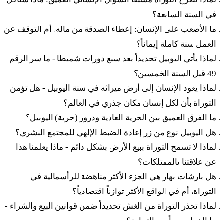
כב
וּזְרַעְתֶּם אֵת הַשָּׁנָה הַשְּׁמִינִת וַאֲכַלְתֶּם מִן
في السنة السابعة؟
הַתְּבוּאָה יָשָׁן עַד הַשָּׁנָה הַתְּשִׁיעִת עַד בּוֹא
ما الأصعب على الإنسان: إعطاء الصدقة من ماله، أم التوقف عن
العمل سنة كاملة إيماناً؟
תְּבוּאָתָהּ תֹּאכְלוּ יָשָׁן׃
لماذا يأتي اليوبيل تحديداً بعد سبع دورات شميطا - ما سر الرقم
49 قبل السنة الخمسين؟
כג
וְהָאָרֶץ לֹא תִמָּכֵר לִצְמִתֻת כִּי לִי הָאָרֶץ כִּי
لماذا يعود الإنسان إلى أرض ميراثه في سنة اليوبيل - هل تؤمن
التوراة بأن لكل إنسان مكان جذري في العالم؟
גֵרִים וְתוֹשָׁבִים אַתֶּם עִמָּדִי׃
ما الفرق العميق بين الحرية العادية ودرور (حرية) اليوبيل؟
هل اليوبيل نوع من زر إعادة الضبط الإلهي للمجتمع البشري؟
כד
וּבְכֹל אֶרֶץ אֲחֻזַּתְכֶם גְּאֻלָּה תִּתְּנוּ לָאָרֶץ׃
لماذا لا تسمح التوراة ببيع الأرض بشكل دائم - ماذا يعلمنا هذا
عن علاقتنا بالممتلكات؟
כה
כִּי יָמוּךְ אָחִיךָ וּמָכַר מֵאֲחֻזָּתוֹ וּבָא גֹאֲלוֹ הַקָּרֹב
هل بارشات بهار هي الجزء الأكثر مناهضة للرأسمالية في
التوراة، أم في الواقع الأكثر توازناً اقتصادياً؟
אֵלָיו וְגָאַל אֵת מִמְכַּר אָחִיו׃
لماذا تحذر التوراة من الغش تحديداً ضمن قوانين البيع والشراء -