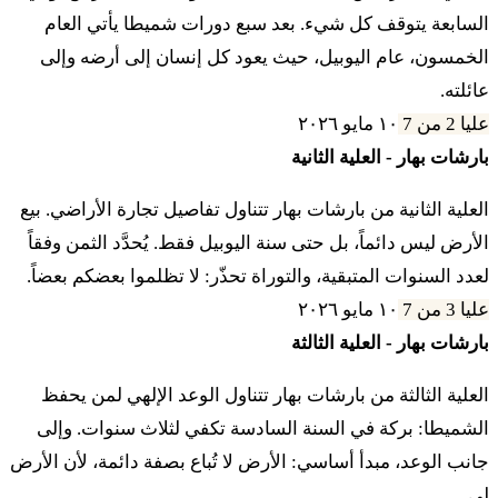
السابعة يتوقف كل شيء. بعد سبع دورات شميطا يأتي العام
אֲחֻזָּתוֹ בַּיֹּבֵל כִּי בָתֵּי עָרֵי הַלְוִיִּם הִוא אֲחֻזָּתָם
الخمسون، عام اليوبيل، حيث يعود كل إنسان إلى أرضه وإلى
בְּתוֹךְ בְּנֵי יִשְׂרָאֵל׃
عائلته.
عليا 2 من 7
١٠ مايو ٢٠٢٦
לד
וּשְׂדֵה מִגְרַשׁ עָרֵיהֶם לֹא יִמָּכֵר כִּי אֲחֻזַּת עוֹלָם
بارشات بهار - العلية الثانية
הוּא לָהֶם׃
العلية الثانية من بارشات بهار تتناول تفاصيل تجارة الأراضي. بيع
الأرض ليس دائماً، بل حتى سنة اليوبيل فقط. يُحدَّد الثمن وفقاً
לה
וְכִי יָמוּךְ אָחִיךָ וּמָטָה יָדוֹ עִמָּךְ וְהֶחֱזַקְתָּ בּוֹ גֵּר
لعدد السنوات المتبقية، والتوراة تحذّر: لا تظلموا بعضكم بعضاً.
عليا 3 من 7
١٠ مايو ٢٠٢٦
וְתוֹשָׁב וָחַי עִמָּךְ׃
بارشات بهار - العلية الثالثة
לו
אַל תִּקַּח מֵאִתּוֹ נֶשֶׁךְ וְתַרְבִּית וְיָרֵאתָ מֵאֱלֹהֶיךָ
العلية الثالثة من بارشات بهار تتناول الوعد الإلهي لمن يحفظ
الشميطا: بركة في السنة السادسة تكفي لثلاث سنوات. وإلى
וְחֵי אָחִיךָ עִמָּךְ׃
جانب الوعد، مبدأ أساسي: الأرض لا تُباع بصفة دائمة، لأن الأرض
لي.