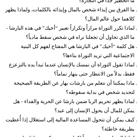
ما الخطير جداً في التجارة؟
כו
וְאִישׁ כִּי לֹא יִהְיֶה לּוֹ גֹּאֵל וְהִשִּׂיגָה יָדוֹ וּמָצָא
ما الفرق بين إيذاء شخص بالمال وإيذائه بالكلمات، ولماذا يظهر
כְּדֵי גְאֻלָּתוֹ׃
كلاهما حول عالم المال؟
لماذا تكرر التوراة مراراً وتكراراً تعبير “أخيك” في هذه البارشا -
כז
ما الذي تحاول أن تجعلنا نراه في شخص سقط مادياً؟
וְחִשַּׁב אֶת שְׁנֵי מִמְכָּרוֹ וְהֵשִׁיב אֶת הָעֹדֵף לָאִישׁ
هل كلمة “أخيك” في البارشا هي المفتاح لفهم كل البنية
אֲשֶׁר מָכַר לוֹ וְשָׁב לַאֲחֻזָּתוֹ׃
الاجتماعية التي تريد التوراة بناءها؟
لماذا تقول التوراة أن نمسك بالإنسان عندما تبدأ يده بالتزعزع
כח
וְאִם לֹא מָצְאָה יָדוֹ דֵּי הָשִׁיב לוֹ וְהָיָה מִמְכָּרוֹ
فقط، بدلاً من الانتظار حتى ينهار تماماً؟
ماذا يمكننا أن نتعلم من بارشات بهار عن الطريقة الصحيحة
בְּיַד הַקֹּנֶה אֹתוֹ עַד שְׁנַת הַיּוֹבֵל וְיָצָא בַּיֹּבֵל וְשָׁב
لتحديد شخص في بداية سقوطه؟
לַאֲחֻזָּתוֹ׃
لماذا يظهر تحريم الربا ضمن بارشا عن الحرية والفداء - هل
يمكن للمال أن يحول الإنسان إلى عبد؟
כט
וְאִישׁ כִּי יִמְכֹּר בֵּית מוֹשַׁב עִיר חוֹמָה וְהָיְתָה
كيف يمكن أن تتحول المساعدة المالية إلى استغلال إذا أُعطيت
بطريقة خاطئة؟
גְּאֻלָּתוֹ עַד תֹּם שְׁנַת מִמְכָּרוֹ יָמִים תִּהְיֶה גְאֻלָּתוֹ׃