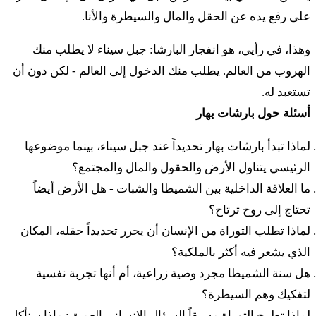
יח
וַעֲשִׂיתֶם אֶת חֻקֹּתַי וְאֶת מִשְׁפָּטַי תִּשְׁמְרוּ
على رفع يده عن الحقل والمال والسيطرة والأنا.
וַעֲשִׂיתֶם אֹתָם וִישַׁבְתֶּם עַל הָאָרֶץ לָבֶטַח׃
وهذا، في رأيي، هو انفجار البارشا: جبل سيناء لا يطلب منك
الهروب من العالم. يطلب منك الدخول إلى العالم - لكن دون أن
יט
تستعبد له.
וְנָתְנָה הָאָרֶץ פִּרְיָהּ וַאֲכַלְתֶּם לָשֹׂבַע וִישַׁבְתֶּם
أسئلة حول بارشات بهار
לָבֶטַח עָלֶיהָ׃
لماذا تبدأ بارشات بهار تحديداً عند جبل سيناء، بينما موضوعها
الرئيسي يتناول الأرض والحقول والمال والمجتمع؟
כ
וְכִי תֹאמְרוּ מַה נֹּאכַל בַּשָּׁנָה הַשְּׁבִיעִת הֵן לֹא
ما العلاقة الداخلية بين الشميطا والشبات - هل الأرض أيضاً
נִזְרָע וְלֹא נֶאֱסֹף אֶת תְּבוּאָתֵנוּ׃
تحتاج إلى روح ترتاح؟
لماذا تطلب التوراة من الإنسان أن يحرر تحديداً حقله، المكان
כא
וְצִוִּיתִי אֶת בִּרְכָתִי לָכֶם בַּשָּׁנָה הַשִּׁשִּׁית וְעָשָׂת
الذي يشعر فيه أكثر بالملكية؟
هل سنة الشميطا مجرد وصية زراعية، أم أنها تجربة نفسية
אֶת הַתְּבוּאָה לִשְׁלֹשׁ הַשָּׁנִים׃
لتفكيك وهم السيطرة؟
لماذا تطرح التوراة مسبقاً السؤال الإنساني العميق: ماذا سنأكل