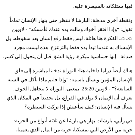
וְלַאֲמָתֶךָ וְלִשְׂכִירְךָ וּלְתוֹשָׁבְךָ הַגָּרִים עִמָּךְ׃
فيها ممتلكاته بالسيطرة عليه.
فِهايتاه شَبَّت هاأرتس لاخِم لِئوخلاه لخا أولِعَفدخا أولأماتخا
ونقطة أخرى مذهلة: البارشا لا تنتظر حتى ينهار الإنسان تماماً.
فِلِسخيرخا أولتوشافخا هَجّاريم عمّاخ
تقول: “وإذا افتقر أخوك ومالت يده عندك فأمسكه” - لاويين
25:35. الفكرة هنا هائلة: ليس فقط رفع إنسان بعد سقوطه، بل
ז
וְלִבְהֶמְתְּךָ וְלַחַיָּה אֲשֶׁר בְּאַרְצֶךָ תִּהְיֶה כָל
الإمساك به عندما تبدأ يده فقط بالتزعزع. هذه ليست مجرد
صدقة - إنها حساسية مبكرة. رؤية الشق قبل أن يتحول إلى كسر.
תְּבוּאָתָהּ לֶאֱכֹל׃
هناك أيضاً دراما داخلية هنا: التوراة تدخلنا مباشرة إلى قلق
فِلفهِمتخا فِلَحَيّاه أشِر بأرتسخا تهيِه خول تِفوئاتاه لِئخول
الإنسان المؤمن وتسأل باسمه: “وإذا قلتم ماذا نأكل في السنة
السابعة؟” - لاويين 25:20. بمعنى، التوراة لا تتجاهل الخوف.
ח
וְסָפַרְתָּ לְךָ שֶׁבַע שַׁבְּתֹת שָׁנִים שֶׁבַע שָׁנִים
تعرف أن الإيمان لا يولد في الفراغ، بل تحديداً في المكان الذي
שֶׁבַע פְּעָמִים וְהָיוּ לְךָ יְמֵי שֶׁבַע שַׁבְּתֹת הַשָּׁנִים
يسأل فيه الإنسان: كيف سأعيش إذا تركت السيطرة؟
תֵּשַׁע וְאַרְבָּעִים שָׁנָה׃
في رأيي، بارشات بهار هي بارشا عن ثلاثة أنواع من الحرية:
فِسافَرتا لخا شِفَع شَبِّتوت شانيم شِفَع شانيم شِفَع بِعاميم
حرية من الأرض التي تمسكنا، حرية من المال الذي يعمينا،