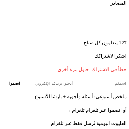
المصادر.
יִגְאָלֶנּוּ׃
انضموا إلى المتعلمين الذين يبدأون صباحهم بالتوراة والذكاء
מט
אוֹ דֹדוֹ אוֹ בֶן דֹּדוֹ יִגְאָלֶנּוּ אוֹ מִשְּׁאֵר בְּשָׂרוֹ
الاصطناعي
מִמִּשְׁפַּחְתּוֹ יִגְאָלֶנּוּ אוֹ הִשִּׂיגָה יָדוֹ וְנִגְאָל׃
127
يتعلمون كل صباح
!شكرا لاشتراكك
נ
וְחִשַּׁב עִם קֹנֵהוּ מִשְּׁנַת הִמָּכְרוֹ לוֹ עַד שְׁנַת הַיֹּבֵל
خطأ في الاشتراك، حاول مرة أخرى
וְהָיָה כֶּסֶף מִמְכָּרוֹ בְּמִסְפַּר שָׁנִים כִּימֵי שָׂכִיר יִהְיֶה
עִמּוֹ׃
انضموا
ملخص أسبوعي: أسئلة وأجوبة + بارشا الأسبوع
נא
אִם עוֹד רַבּוֹת בַּשָּׁנִים לְפִיהֶן יָשִׁיב גְּאֻלָּתוֹ
أو انضموا عبر تلغرام
تلغرام →
מִכֶּסֶף מִקְנָתוֹ׃
العليوت اليومية تُرسل فقط عبر تلغرام