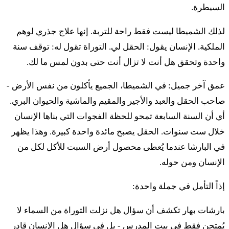
السيطرة.
אַל תּוֹנוּ אִישׁ אֶת אָחִיו׃
لذلك الشميطا ليست فقط راحة للتربة. إنها علاج جذري لوهم
טו
الملكية. الإنسان يقول: الحقل لي. التوراة تقول له: توقف سنة
בְּמִסְפַּר שָׁנִים אַחַר הַיּוֹבֵל תִּקְנֶה מֵאֵת עֲמִיתֶךָ
واحدة وتحقق هل أنت لا تزال أنت حتى بدون لمس ما لك.
בְּמִסְפַּר שְׁנֵי תְבוּאֹת יִמְכָּר לָךְ׃
عمق آخر جميل: في الشميطا، الجميع يأكلون من نفس الأرض -
صاحب الحقل والعبد والأجير والمقيم والماشية والحيوان البري.
טז
לְפִי רֹב הַשָּׁנִים תַּרְבֶּה מִקְנָתוֹ וּלְפִי מְעֹט
أي أن السنة السابعة تمحو للحظة الفجوات التي بناها الإنسان
הַשָּׁנִים תַּמְעִיט מִקְנָתוֹ כִּי מִסְפַּר תְּבוּאֹת הוּא
خلال ست سنوات. الحقل يصبح مائدة واحدة كبيرة. وهذا يظهر
في البارشا عندما يُعطى محصول أرض السبت للأكل لكل من
מֹכֵר לָךְ׃
الإنسان ومن حوله.
יז
וְלֹא תוֹנוּ אִישׁ אֶת עֲמִיתוֹ וְיָרֵאתָ מֵאֱלֹהֶיךָ כִּי
إذاً التأمل في جملة واحدة:
אֲנִי יְדֹוָד אֱלֹהֵיכֶם׃
بارشات بهار تكشف أن سؤال هل نزلت التوراة من السماء لا
يُمتحن فقط في بيت المدرس - بل في سؤال هل الإنسان قادر