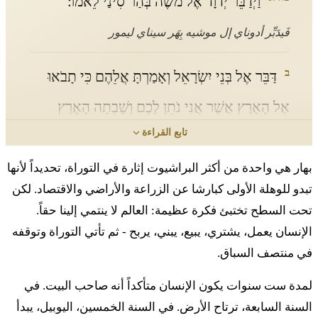
וַיְדַבֵּר יְדוָד אֶל מֹשֶׁה בְּהַר סִינַי לֵאמֹר׃
فَيدَبِّر أدوناي إل موشيه بِهَر سيناي ليمور
ב
דַּבֵּר אֶל בְּנֵי יִשְׂרָאֵל וְאָמַרְתָּ אֲלֵהֶם כִּי תָבֹאוּ
אֶל הָאָרֶץ אֲשֶׁר אֲנִי נֹתֵן לָכֶם וְשָׁבְתָה הָאָרֶץ
تابع القراءة
שַׁבָּת לַידוָד׃
بهار هي واحدة من أكثر البراشيوت إثارة في التوراة، تحديداً لأنها
دَبِّر إل بِنيي يسرائيل فِئَمَرتا أليهِم كي تافوئو إل هاأرتس
تبدو للوهلة الأولى كبارشا عن الزراعة والأراضي والاقتصاد. لكن
أشِر أني نوتين لاخِم فِشافتاه هاأرتس شَبّات لأدوناي
تحت السطح تختبئ فكرة عظيمة: العالم لا ينتمي إلينا حقاً.
ג
الإنسان يعمل، يشتري، يبيع، يبني، يربح - ثم تأتي التوراة وتوقفه
שֵׁשׁ שָׁנִים תִּזְרַע שָׂדֶךָ וְשֵׁשׁ שָׁנִים תִּזְמֹר כַּרְמֶךָ
في منتصف السباق.
וְאָסַפְתָּ אֶת תְּבוּאָתָהּ׃
لمدة ست سنوات يكون الإنسان متأكداً أنه صاحب البيت. في
شيش شانيم تزرَع سادِخا فِشيش شانيم تزمور كَرمِخا
السنة السابعة، ترتاح الأرض. في السنة الخمسين، اليوبيل، يبدأ
فِئاسَفتا إت تِفوئاتاه