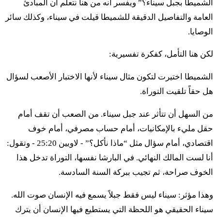
الشميطا بجبل سيناء؟” ويفسر أنه من هنا نتعلم أن المبادئ
لخول يوشفيها يوفيل هو تهيِه لاخِم فِشَفتِم إيش إل أحوزّاتو
العامة والتفاصيل الدقيقة للشميطا قيلت في سيناء، وكذلك سائر
فِإيش إل مشبَّحتو تاشوفو
الوصايا.
יא
יוֹבֵל הִוא שְׁנַת הַחֲמִשִּׁים שָׁנָה תִּהְיֶה לָכֶם לֹא
لكن هنا التأمل، كفكرة تفسيرية:
תִזְרָעוּ וְלֹא תִקְצְרוּ אֶת סְפִיחֶיהָ וְלֹא תִבְצְרוּ אֶת
الشميطا اختيرت لتكون مثال سيناء لأنها الاختبار الأصعب لسؤال
נְזִרֶיהָ׃
هل حقاً تلقيت التوراة.
من السهل أن تتأثر عند جبل سيناء. من الصعب أن تقف أمام
יב
כִּי יוֹבֵל הִוא קֹדֶשׁ תִּהְיֶה לָכֶם מִן הַשָּׂדֶה תֹּאכְלוּ
حقل مليء بالإمكانيات، أمام حساب مصرفي، أمام خوف
אֶת תְּבוּאָתָהּ׃
اقتصادي، أمام سؤال مثل “ماذا نأكل؟” - لاويين 25:20 - وتقول:
أنا لست المالك النهائي. في البارشا نفسها، التوراة تدخل هذا
الخوف صراحة، ثم تجيب ببركة السنة السادسة.
יג
בִּשְׁנַת הַיּוֹבֵל הַזֹּאת תָּשֻׁבוּ אִישׁ אֶל אֲחֻזָּתוֹ׃
وهذا مؤثر: سيناء ليس فقط جبلاً يسمع فيه الإنسان صوت الله.
יד
וְכִי תִמְכְּרוּ מִמְכָּר לַעֲמִיתֶךָ אוֹ קָנֹה מִיַּד עֲמִיתֶךָ
سيناء الحقيقي هو اللحظة التي يستطيع فيها الإنسان أن يترك