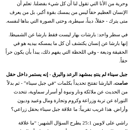
فِهايو لخا يميي شِفَع شَبِّتوت هَشّانيم تيشَع فِأربَعيم شاناه
وحرية من الأنا التي تقول لنا أن كل شيء بفضلنا. تعلم أن
الإنسان العظيم حقاً ليس من يمسك بقوة أكبر، بل من يعرف
ט
וְהַעֲבַרְתָּ שׁוֹפַר תְּרוּעָה בַּחֹדֶשׁ הַשְּׁבִעִי בֶּעָשׂוֹר
متى يترك - حقلاً، ديناً، سيطرة، وحتى الصورة التي بناها لنفسه.
לַחֹדֶשׁ בְּיוֹם הַכִּפֻּרִים תַּעֲבִירוּ שׁוֹפָר בְּכָל אַרְצְכֶם׃
في سطر واحد: بارشات بهار ليست فقط بارشا عن الشميطا.
إنها بارشا عن إنسان يكتشف أن كل ما يمسكه بيديه هو في
فِهَعَفَرتا شوفار تروعاه بَحودِش هَشّفيعي بِعَسور لَحودِش
الحقيقة وديعة - وفي اللحظة التي يفهم ذلك، يبدأ بأن يكون حراً
بيوم هَكِّبّوريم تَعَفيرو شوفار بِخول أرتسخِم
حقاً.
י
וְקִדַּשְׁתֶּם אֵת שְׁנַת הַחֲמִשִּׁים שָׁנָה וּקְרָאתֶם
جبل سيناء لم ينتهِ بمشهد الرعد والبرق - إنه يستمر داخل حقل
صامت.
البارشا تفتتح تحديداً بكلمات “في جبل سيناء” - ثم بدلاً
דְּרוֹר בָּאָרֶץ לְכָל יֹשְׁבֶיהָ יוֹבֵל הִוא תִּהְיֶה לָכֶם
من الحديث عن ملائكة ونار ونبوة أو أسرار سماوية، تتحدث
וְשַׁבְתֶּם אִישׁ אֶל אֲחֻזָּתוֹ וְאִישׁ אֶל מִשְׁפַּחְתּוֹ
التوراة عن تربة وزراعة وكروم وتجارة ومال وعبيد وديون
وأراض. هذا غريب تقريباً: ما علاقة جبل سيناء بحقل زراعي؟
תָּשֻׁבוּ׃
راشي على لاويين 25:1 يطرح السؤال الشهير: “ما علاقة
فِكدَّشتِم إت شنَت هَحَميشّيم شاناه أوكراتِم درور باأرتس