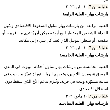
לז
אֶת כַּסְפְּךָ לֹא תִתֵּן לוֹ בְּנֶשֶׁךְ וּבְמַרְבִּית לֹא תִתֵּן
عليا 4 من 7
١٠ مايو ٢٠٢٦
بارشات بهار - العلية الرابعة
אָכְלֶךָ׃
العلية الرابعة من بارشات بهار تتناول السقوط الاقتصادي وسُبل
לח
אֲנִי יְדוָד אֱלֹהֵיכֶם אֲשֶׁר הוֹצֵאתִי אֶתְכֶם
الفداء. الشخص المضطر لبيع أرضه يمكن أن يُفتدى من قريبه، أو
بنفسه، أو ينتظر اليوبيل الذي يُعيد كل شيء إلى مكانه.
מֵאֶרֶץ מִצְרָיִם לָתֵת לָכֶם אֶת אֶרֶץ כְּנַעַן לִהְיוֹת
عليا 5 من 7
١٠ مايو ٢٠٢٦
לָכֶם לֵאלֹהִים׃
بارشات بهار - العلية الخامسة
العلية الخامسة من بارشات بهار تتناول أحكام البيوت في المدن
לט
וְכִי יָמוּךְ אָחִיךָ עִמָּךְ וְנִמְכַּר לָךְ לֹא תַעֲבֹד בּוֹ
المسوّرة، ومدن اللاويين، وتحريم الربا. التوراة تميّز بين بيت في
עֲבֹדַת עָבֶד׃
مدينة مسوّرة وبيت في قرية، وتُلزم بدعم الأخ الذي سقط دون
استغلال اقتصادي.
عليا 6 من 7
١٠ مايو ٢٠٢٦
מ
כְּשָׂכִיר כְּתוֹשָׁב יִהְיֶה עִמָּךְ עַד שְׁנַת הַיֹּבֵל יַעֲבֹד
بارشات بهار - العلية السادسة
עִמָּךְ׃