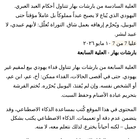
العلية السادسة من بارشات بهار تتناول أحكام العبد العبري.
اليهودي الذي يُباع لا يصبح عبداً مملوكاً بل عاملاً مؤقتاً حتى
מא
וְיָצָא מֵעִמָּךְ הוּא וּבָנָיו עִמּוֹ וְשָׁב אֶל מִשְׁפַּחְתּוֹ
اليوبيل، ويُحرَّم إرهاقه بعمل شاق. التوراة تُعلّل: لأنهم عبيدي، لا
וְאֶל אֲחֻזַּת אֲבֹתָיו יָשׁוּב׃
عبيد لبشر.
عليا 7 من 7
١٠ مايو ٢٠٢٦
מב
כִּי עֲבָדַי הֵם אֲשֶׁר הוֹצֵאתִי אֹתָם מֵאֶרֶץ
بارشات بهار - العلية السابعة
מִצְרָיִם לֹא יִמָּכְרוּ מִמְכֶּרֶת עָבֶד׃
العلية السابعة من بارشات بهار تتناول فداء يهودي بيع لمقيم غير
يهودي. حتى في أقصى الحالات، الفداء ممكن: أخ، عم، ابن عم،
أو الشخص نفسه. وإن لم يُفتدَ، اليوبيل يُحرّره. تُختم الفرشة
מג
לֹא תִרְדֶּה בוֹ בְּפָרֶךְ וְיָרֵאתָ מֵאֱלֹהֶיךָ׃
بتحريم عبادة الأصنام وحفظ السبت.
מד
וְעַבְדְּךָ וַאֲמָתְךָ אֲשֶׁר יִהְיוּ לָךְ מֵאֵת הַגּוֹיִם אֲשֶׁר
المحتوى في هذا الموقع كُتب بمساعدة الذكاء الاصطناعي، وقد
يتضمن عدم دقة أو تعميمات. الذكاء الاصطناعي يكتب بشكل
סְבִיבֹתֵיכֶם מֵהֶם תִּקְנוּ עֶבֶד וְאָמָה׃
جميل – لكنه أحياناً يخترع. لذلك نتعلم معه، لا منه.