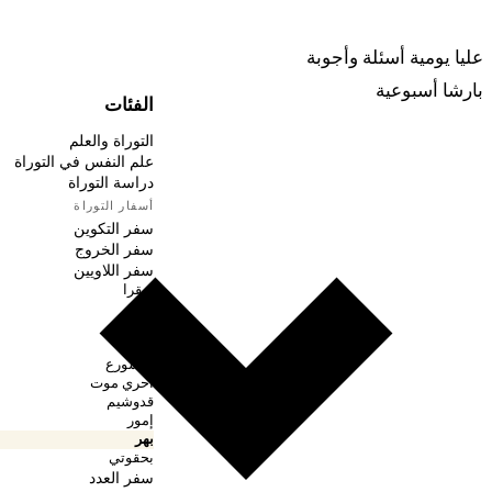
ربينا
عليا يومية
أسئلة وأجوبة
بارشا أسبوعية
الفئات
التوراة والعلم
علم النفس في التوراة
دراسة التوراة
أسفار التوراة
سفر التكوين
سفر الخروج
سفر اللاويين
ويقرا
تصو
شميني
تزريع
متسورع
أحري موت
قدوشيم
إمور
بهر
بحقوتي
سفر العدد