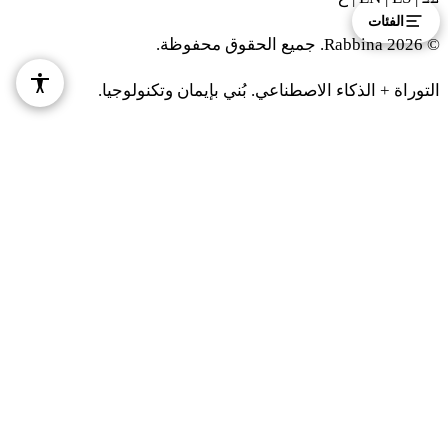
כו א
לֹא תַעֲשׂוּ לָכֶם אֱלִילִם וּפֶסֶל וּמַצֵּבָה לֹא
الفئات
© 2026 Rabbina. جميع الحقوق محفوظة.
תָקִימוּ לָכֶם וְאֶבֶן מַשְׂכִּית לֹא תִתְּנוּ בְּאַרְצְכֶם
التوراة + الذكاء الاصطناعي. بُني بإيمان وتكنولوجيا.
לְהִשְׁתַּחֲוֹת עָלֶיהָ כִּי אֲנִי יְדוָד אֱלֹהֵיכֶם׃
ב
אֶת שַׁבְּתֹתַי תִּשְׁמֹרוּ וּמִקְדָּשִׁי תִּירָאוּ אֲנִי יְדוָד׃