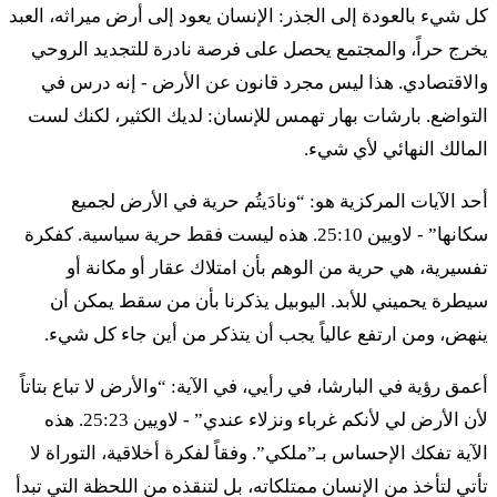
كل شيء بالعودة إلى الجذر: الإنسان يعود إلى أرض ميراثه، العبد
يخرج حراً، والمجتمع يحصل على فرصة نادرة للتجديد الروحي
ד
וּבַשָּׁנָה הַשְּׁבִיעִת שַׁבַּת שַׁבָּתוֹן יִהְיֶה לָאָרֶץ
والاقتصادي. هذا ليس مجرد قانون عن الأرض - إنه درس في
שַׁבָּת לַידוָד שָׂדְךָ לֹא תִזְרָע וְכַרְמְךָ לֹא תִזְמֹר׃
التواضع. بارشات بهار تهمس للإنسان: لديك الكثير، لكنك لست
المالك النهائي لأي شيء.
أوفَشّاناه هَشّفيعيت شَبَّت شَبّاتون يهيِه لاأرتس شَبّات
لأدوناي سادخا لو تزراع فِخَرمِخا لو تزمور
أحد الآيات المركزية هو: “ونادَيتُم حرية في الأرض لجميع
سكانها” - لاويين 25:10. هذه ليست فقط حرية سياسية. كفكرة
ה
אֵת סְפִיחַ קְצִירְךָ לֹא תִקְצוֹר וְאֶת עִנְּבֵי נְזִירֶךָ
تفسيرية، هي حرية من الوهم بأن امتلاك عقار أو مكانة أو
سيطرة يحميني للأبد. اليوبيل يذكرنا بأن من سقط يمكن أن
לֹא תִבְצֹר שְׁנַת שַׁבָּתוֹן יִהְיֶה לָאָרֶץ׃
ينهض، ومن ارتفع عالياً يجب أن يتذكر من أين جاء كل شيء.
إت سفيحَ كتسيرخا لو تكتسور فِإت عنبيي نزيرخا لو
أعمق رؤية في البارشا، في رأيي، في الآية: “والأرض لا تباع بتاتاً
تفتسور شنَت شَبّاتون يهيِه لاأرتس
لأن الأرض لي لأنكم غرباء ونزلاء عندي” - لاويين 25:23. هذه
الآية تفكك الإحساس بـ”ملكي”. وفقاً لفكرة أخلاقية، التوراة لا
ו
וְהָיְתָה שַׁבַּת הָאָרֶץ לָכֶם לְאָכְלָה לְךָ וּלְעַבְדְּךָ
تأتي لتأخذ من الإنسان ممتلكاته، بل لتنقذه من اللحظة التي تبدأ