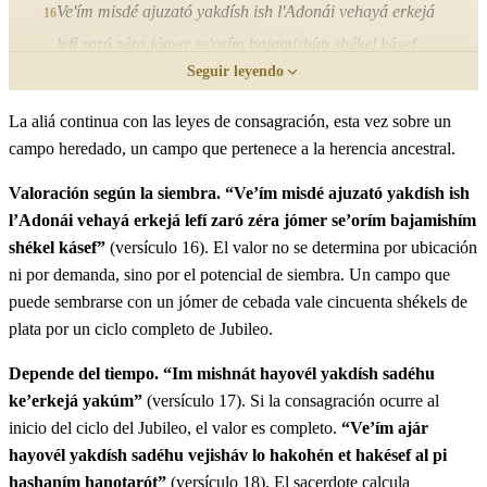
Ve'ím misdé ajuzató yakdísh ish l'Adonái vehayá erkejá
16
lefí zaró zéra jómer se'orím bajamishím shékel kásef
Seguir leyendo
יז
אִם מִשְּׁנַת הַיֹּבֵל יַקְדִּישׁ שָׂדֵהוּ כְּעֶרְכְּךָ יָקוּם׃
La aliá continua con las leyes de consagración, esta vez sobre un
campo heredado, un campo que pertenece a la herencia ancestral.
Im mishnát hayovél yakdísh sadéhu ke'erkejá yakúm
17
Valoración según la siembra.
“Ve’ím misdé ajuzató yakdísh ish
l’Adonái vehayá erkejá lefí zaró zéra jómer se’orím bajamishím
יח
וְאִם אַחַר הַיֹּבֵל יַקְדִּישׁ שָׂדֵהוּ וְחִשַּׁב לוֹ הַכֹּהֵן
shékel kásef”
(versículo 16). El valor no se determina por ubicación
אֶת הַכֶּסֶף עַל פִּי הַשָּׁנִים הַנּוֹתָרֹת עַד שְׁנַת הַיֹּבֵל
ni por demanda, sino por el potencial de siembra. Un campo que
puede sembrarse con un jómer de cebada vale cincuenta shékels de
וְנִגְרַע מֵעֶרְכֶּךָ׃
plata por un ciclo completo de Jubileo.
Ve'ím ajár hayovél yakdísh sadéhu vejisháv lo hakohén
18
Depende del tiempo.
“Im mishnát hayovél yakdísh sadéhu
et hakésef al pi hashaním hanotarót ad shenát hayovél
ke’erkejá yakúm”
(versículo 17). Si la consagración ocurre al
inicio del ciclo del Jubileo, el valor es completo.
“Ve’ím ajár
venigrá me'erkéja
hayovél yakdísh sadéhu vejisháv lo hakohén et hakésef al pi
hashaním hanotarót”
(versículo 18). El sacerdote calcula