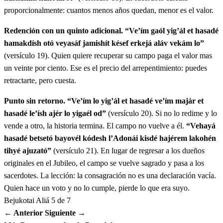
יט
וְאִם גָּאֹל יִגְאַל אֶת הַשָּׂדֶה הַמַּקְדִּישׁ אֹתוֹ וְיָסַף
proporcionalmente: cuantos menos años quedan, menor es el valor.
חֲמִשִׁית כֶּסֶף עֶרְכְּךָ עָלָיו וְקָם לוֹ׃
Redención con un quinto adicional.
“Ve’ím gaól yig’ál et hasadé
hamakdísh otó veyasáf jamishít késef erkejá aláv vekám lo”
Ve'ím gaól yig'ál et hasadé hamakdísh otó veyasáf
19
(versículo 19). Quien quiere recuperar su campo paga el valor mas
jamishít késef erkejá aláv vekám lo
un veinte por ciento. Ese es el precio del arrepentimiento: puedes
retractarte, pero cuesta.
כ
וְאִם לֹא יִגְאַל אֶת הַשָּׂדֶה וְאִם מָכַר אֶת הַשָּׂדֶה
Punto sin retorno.
“Ve’ím lo yig’ál et hasadé ve’ím majár et
hasadé le’ísh ajér lo yigaél od”
(versículo 20). Si no lo redime y lo
לְאִישׁ אַחֵר לֹא יִגָּאֵל עוֹד׃
vende a otro, la historia termina. El campo no vuelve a él.
“Vehayá
hasadé betsetó bayovél kódesh l’Adonái kisdé hajérem lakohén
Ve'ím lo yig'ál et hasadé ve'ím majár et hasadé le'ísh
20
tihyé ajuzató”
(versículo 21). En lugar de regresar a los dueños
ajér lo yigaél od
originales en el Jubileo, el campo se vuelve sagrado y pasa a los
sacerdotes. La lección: la consagración no es una declaración vacía.
כא
וְהָיָה הַשָּׂדֶה בְּצֵאתוֹ בַיֹּבֵל קֹדֶשׁ לַידוָד כִּשְׂדֵה
Quien hace un voto y no lo cumple, pierde lo que era suyo.
Bejukotai
Aliá 5 de 7
הַחֵרֶם לַכֹּהֵן תִּהְיֶה אֲחֻזָּתוֹ׃
← Anterior
Siguiente →