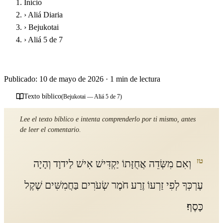
Inicio
›
Aliá Diaria
›
Bejukotai
›
Aliá 5 de 7
Parashat Bejukotái - Quinta Aliá
Publicado: 10 de mayo de 2026
·
1 min de lectura
Texto bíblico
(Bejukotai — Aliá 5 de 7)
Lee el texto bíblico e intenta comprenderlo por ti mismo, antes
de leer el comentario.
טז
וְאִם מִשְּׂדֵה אֲחֻזָּתוֹ יַקְדִּישׁ אִישׁ לַידוָד וְהָיָה
עֶרְכְּךָ לְפִי זַרְעוֹ זֶרַע חֹמֶר שְׂעֹרִים בַּחֲמִשִּׁים שֶׁקֶל
כָּסֶף׃