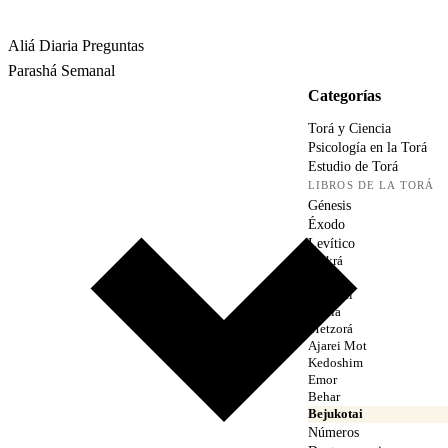
Rabbina
Aliá Diaria
Preguntas
Parashá Semanal
Categorías
Torá y Ciencia
Psicología en la Torá
Estudio de Torá
LIBROS DE LA TORÁ
Génesis
Éxodo
Levítico
Vaikrá
Tzav
Sheminí
Tazría
Metzorá
Ajarei Mot
Kedoshim
Emor
Behar
Bejukotai
Números