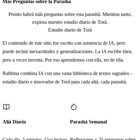
Más Preguntas sobre la Parashá
Vehayá hasadé betsetó bayovél kódesh l'Adonái kisdé
21
hajérem lakohén tihyé ajuzató
Pronto habrá más preguntas sobre esta parashá. Mientras tanto,
explora nuestro estudio diario de Torá.
Estudio diario de Torá
El contenido de este sitio fue escrito con asistencia de IA, pero
puede incluir inexactitudes y generalizaciones. La IA escribe bien,
pero a veces inventa. Por eso aprendemos con ella, no de ella.
Rabbina combina IA con una vasta biblioteca de textos sagrados –
estudio diario e innovador de Torá para cada aliá, cada parashá.
Más Contenido
Aliá Diaria
Parashá Semanal
Cada día. 5 minutos. Una lectura
Reflexiones y 25 preguntas sobre