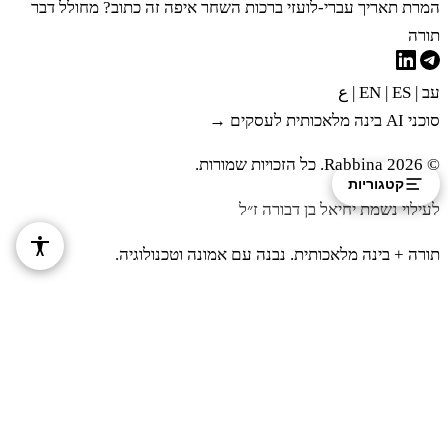
המרת תאריך עברי-לועזי
ברכות השחר
איפה זה כתוב?
מחולל דבר
תורה
ד
וְהִקְרִיב הַמַּקְרִיב קָרְבָּנוֹ לַידוָד מִנְחָה סֹלֶת
עב
|
EN
ES
|
|
ع
עִשָּׂרוֹן בָּלוּל בִּרְבִעִית הַהִין שָׁמֶן׃
סוכני AI בינה מלאכותית לעסקים →
© 2026 Rabbina. כל הזכויות שמורות.
קטגוריות
ה
וְיַיִן לַנֶּסֶךְ רְבִיעִית הַהִין תַּעֲשֶׂה עַל הָעֹלָה אוֹ
לעילוי נשמת יחיאל בן דבורה ז״ל
לַזָּבַח לַכֶּבֶשׂ הָאֶחָד׃
תורה + בינה מלאכותית. נבנה עם אמונה וטכנולוגיה.
ו
אוֹ לָאַיִל תַּעֲשֶׂה מִנְחָה סֹלֶת שְׁנֵי עֶשְׂרֹנִים
בְּלוּלָה בַשֶּׁמֶן שְׁלִשִׁית הַהִין׃
ז
וְיַיִן לַנֶּסֶךְ שְׁלִשִׁית הַהִין תַּקְרִיב רֵיחַ נִיחֹחַ