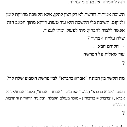
דנה לחומרה, אין מנוס מהגזירה.
לג
וּבְנֵיכֶם יִהְיוּ רֹעִים בַּמִּדְבָּר אַרְבָּעִים שָׁנָה
תשובה אמיתית דורשת לא רק רצון לתקן, אלא הקשבה מדויקת לזמן
וְנָשְׂאוּ אֶת זְנוּתֵיכֶם עַד תֹּם פִּגְרֵיכֶם בַּמִּדְבָּר׃
ולמקום. תשובה בלי הקשבה היא עוד טעות. דווקא מתוך הכאב הזה
אפשר ללמוד להבחין: מתי לפעול, ומתי לעצור.
שלח
עלייה 4 מתוך 7
לד
בְּמִסְפַּר הַיָּמִים אֲשֶׁר תַּרְתֶּם אֶת הָאָרֶץ
→ הקודם
הבא ←
עוד שאלות על הפרשה
אַרְבָּעִים יוֹם יוֹם לַשָּׁנָה יוֹם לַשָּׁנָה תִּשְׂאוּ אֶת
?
עֲוֹנֹתֵיכֶם אַרְבָּעִים שָׁנָה וִידַעְתֶּם אֶת תְּנוּאָתִי׃
מה הקשר בין המונח "אברא כדברא" לבין פרשת השבוע שלח לך?
לה
אֲנִי יְדוָד דִּבַּרְתִּי אִם לֹא זֹאת אֶעֱשֶׂה לְכָל
המונח "אברא כדברא" (בלשון הארמית - "אברא = אברא", כלומר אברא/אברא =
אברא , ו"בדברא = בדיבור") - מוכר מעולם הקבלה, המאגיה היהודית והתרבות
הָעֵדָה הָרָעָה הַזֹּאת הַנּוֹעָדִים עָלָי בַּמִּדְבָּר הַזֶּה
הכללית,...
?
יִתַּמּוּ וְשָׁם יָמֻתוּ׃