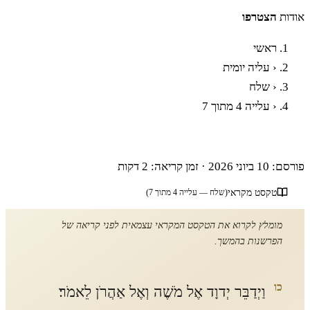
אודות
הצטרפו
ראשי
‹
עליה יומית
‹
שלח
‹
עלייה 4 מתוך 7
פרשת שלח לך - עלייה רביעית
פורסם: 10 ביוני 2026
·
זמן קריאה: 2 דקות
טקסט מקראי
(שלח — עלייה 4 מתוך 7)
מומלץ לקרוא את הטקסט המקראי עצמאית לפני קריאה של
הפרשנות בהמשך.
כו
וַיְדַבֵּר יְדוָד אֶל מֹשֶׁה וְאֶל אַהֲרֹן לֵאמֹר׃