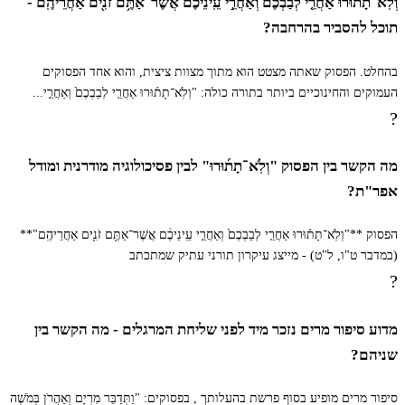
וְלֹֽא־תָת֜וּרוּ אַחֲרֵ֤י לְבַבְכֶם֙ וְאַחֲרֵ֣י עֵֽינֵיכֶ֔ם אֲשֶׁר־אַתֶּ֥ם זֹנִ֖ים אַחֲרֵיהֶֽם -
תוכל להסביר בהרחבה?
לו
וְהָאֲנָשִׁים אֲשֶׁר שָׁלַח מֹשֶׁה לָתוּר אֶת
בהחלט. הפסוק שאתה מצטט הוא מתוך מצוות ציצית, והוא אחד הפסוקים
הָאָרֶץ וַיָּשֻׁבוּ (וילונו) [וַיַּלִּינוּ] עָלָיו אֶת כָּל
העמוקים והחינוכיים ביותר בתורה כולה: "וְלֹֽא־תָת֜וּרוּ אַחֲרֵ֤י לְבַבְכֶם֙ וְאַחֲרֵ֣י...
?
הָעֵדָה לְהוֹצִיא דִבָּה עַל הָאָרֶץ׃
מה הקשר בין הפסוק "וְלֹֽא־תָת֜וּרוּ" לבין פסיכולוגיה מודרנית ומודל
אפר"ת?
לז
וַיָּמֻתוּ הָאֲנָשִׁים מוֹצִאֵי דִבַּת הָאָרֶץ רָעָה
הפסוק **"וְלֹֽא־תָת֜וּרוּ אַחֲרֵ֤י לְבַבְכֶם֙ וְאַחֲרֵ֣י עֵֽינֵיכֶ֔ם אֲשֶׁר־אַתֶּ֥ם זֹנִ֖ים אַחֲרֵיהֶֽם"**
בַּמַּגֵּפָה לִפְנֵי יְדוָד׃
(במדבר ט"ו, ל"ט) - מייצג עיקרון תורני עתיק שמתכתב
?
לח
וִיהוֹשֻׁעַ בִּן נוּן וְכָלֵב בֶּן יְפֻנֶּה חָיוּ מִן
מדוע סיפור מרים נזכר מיד לפני שליחת המרגלים - מה הקשר בין
שניהם?
הָאֲנָשִׁים הָהֵם הַהֹלְכִים לָתוּר אֶת הָאָרֶץ׃
סיפור מרים מופיע בסוף פרשת בהעלותך , בפסוקים: "וַתְּדַבֵּר מִרְיָם וְאַהֲרֹן בְּמֹשֶׁה