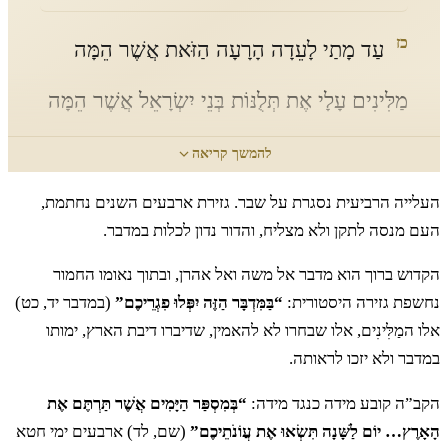
כז
עַד מָתַי לָעֵדָה הָרָעָה הַזֹּאת אֲשֶׁר הֵמָּה
מַלִּינִים עָלָי אֶת תְּלֻנּוֹת בְּנֵי יִשְׂרָאֵל אֲשֶׁר הֵמָּה
מַלִּינִים עָלַי שָׁמָעְתִּי׃
להמשך קריאה
העלייה הרביעית נסגרת על שבר. גזירת ארבעים השנים נחתמת,
כח
אֱמֹר אֲלֵהֶם חַי אָנִי נְאֻם יְדוָד אִם לֹא
העם מנסה לתקן ולא מצליח, והדור נדון לכלות במדבר.
הקדוש ברוך הוא מדבר אל משה ואל אהרן, ובתוך נאומו החמור
כַּאֲשֶׁר דִּבַּרְתֶּם בְּאָזְנָי כֵּן אֶעֱשֶׂה לָכֶם׃
נחשפת גזירה היסטורית:
“בַּמִּדְבָּר הַזֶּה יִפְּלוּ פִגְרֵיכֶם”
(במדבר יד, כט)
אלו המַלִּינִים, אלו שבחרו לא להאמין, שדיברו דיבת הארץ, ימותו
כט
בַּמִּדְבָּר הַזֶּה יִפְּלוּ פִגְרֵיכֶם וְכָל פְּקֻדֵיכֶם
במדבר ולא יזכו לראותה.
לְכָל מִסְפַּרְכֶם מִבֶּן עֶשְׂרִים שָׁנָה וָמָעְלָה אֲשֶׁר
הקב”ה קובע מידה כנגד מידה:
“בְּמִסְפַּר הַיָּמִים אֲשֶׁר תַּרְתֶּם אֶת
הָאָרֶץ… יוֹם לַשָּׁנָה תִּשְׂאוּ אֶת עֲוֹנֹתֵיכֶם”
(שם, לד) ארבעים ימי חטא