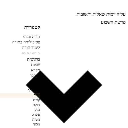
רבינה
עליה יומית
שאלות ותשובות
פרשת השבוע
קטגוריות
תורה ומדע
פסיכולוגיה בתורה
לימוד תורה
חומשי תורה
בראשית
שמות
ויקרא
במדבר
במדבר
נשא
בהעלותך
שלח
קורח
חוקת
בלק
פינחס
מטות
מסעי