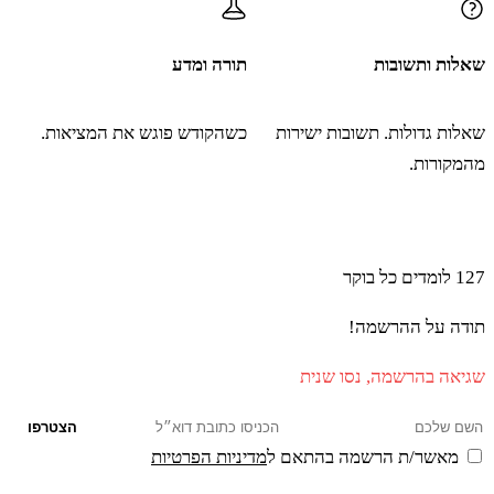
מב
אַל תַּעֲלוּ כִּי אֵין יְדוָד בְּקִרְבְּכֶם וְלֹא תִּנָּגְפוּ
שאלות ותשובות
תורה ומדע
לִפְנֵי אֹיְבֵיכֶם׃
שאלות גדולות. תשובות ישירות
כשהקודש פוגש את המציאות.
מג
כִּי הָעֲמָלֵקִי וְהַכְּנַעֲנִי שָׁם לִפְנֵיכֶם וּנְפַלְתֶּם
מהמקורות.
בֶּחָרֶב כִּי עַל כֵּן שַׁבְתֶּם מֵאַחֲרֵי יְדוָד וְלֹא יִהְיֶה
הצטרפו ללומדים שמתחילים את הבוקר עם תורה ו-AI
יְדוָד עִמָּכֶם׃
127
לומדים כל בוקר
תודה על ההרשמה!
מד
וַיַּעְפִּלוּ לַעֲלוֹת אֶל רֹאשׁ הָהָר וַאֲרוֹן בְּרִית
שגיאה בהרשמה, נסו שנית
יְדוָד וּמֹשֶׁה לֹא מָשׁוּ מִקֶּרֶב הַמַּחֲנֶה׃
הצטרפו
מאשר/ת הרשמה בהתאם ל
מדיניות הפרטיות
מה