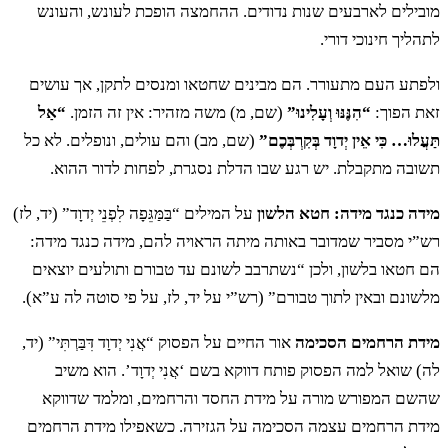
הֲלִינֹתֶם עָלָי׃
מובילים לארבעים שנות נדודים. ההחמצה הופכת לעונש, והעונש
לתהליך חינוכי דורי.
ל
אִם אַתֶּם תָּבֹאוּ אֶל הָאָרֶץ אֲשֶׁר נָשָׂאתִי אֶת
ולפתע העם מתעורר. הם מבינים שחטאו ומנסים לתקן, אך עושים
זאת הפוך:
“הִנֶּנּוּ וְעָלִינוּ”
(שם, מ) משה מזהיר: אין זה הזמן.
“אַל
יָדִי לְשַׁכֵּן אֶתְכֶם בָּהּ כִּי אִם כָּלֵב בֶּן יְפֻנֶּה
תַּעֲלוּ… כִּי אֵין יְדוָד בְּקִרְבְּכֶם”
(שם, מב) והם עולים, ונופלים. לא כל
תשובה מתקבלת. יש רגע שבו הדלת נסגרת, לפחות לדור ההוא.
וִיהוֹשֻׁעַ בִּן נוּן׃
מידה כנגד מידה: חטא הלשון
על המילים “בַּמַּגֵּפָה לִפְנֵי יְדוָד” (יד, לז)
רש”י מסביר שמדובר באותה מיתה הראויה להם, מידה כנגד מידה:
לא
וְטַפְּכֶם אֲשֶׁר אֲמַרְתֶּם לָבַז יִהְיֶה וְהֵבֵיאתִי
הם חטאו בלשון, ולכן “נשתרבב לשונם עד טבורם ותולעים יוצאים
מלשונם ובאין לתוך טבורם” (רש”י על יד, לז, על פי סוטה לה ע”א).
אֹתָם וְיָדְעוּ אֶת הָאָרֶץ אֲשֶׁר מְאַסְתֶּם בָּהּ׃
מידת הרחמים הסכימה
אור החיים על הפסוק “אֲנִי יְדוָד דִּבַּרְתִּי” (יד,
לה) שואל למה הפסוק פותח דווקא בשם ‘אֲנִי יְדוָד’. הוא משיב
לב
וּפִגְרֵיכֶם אַתֶּם יִפְּלוּ בַּמִּדְבָּר הַזֶּה׃
שהשם המפורש מורה על מידת החסד והרחמים, ומלמד שדווקא
מידת הרחמים עצמה הסכימה על הגזירה. כשאפילו מידת הרחמים