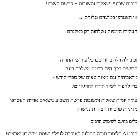
וַיֵּרֶד הָעֲמָלֵקִי וְהַכְּנַעֲנִי הַיֹּשֵׁב בָּהָר הַהוּא
סיכום שבועי: שאלות ותשובות + פרשת השבוע
וַיַּכּוּם וַיַּכְּתוּם עַד הַחָרְמָה׃
או הצטרפו בטלגרם
טלגרם →
העליות היומיות נשלחות רק בטלגרם
טו א
וַיְדַבֵּר יְדוָד אֶל מֹשֶׁה לֵּאמֹר׃
רבינה
זכינו להיוולד בדור שבו כל פירושי התורה
ב
דַּבֵּר אֶל בְּנֵי יִשְׂרָאֵל וְאָמַרְתָּ אֲלֵהֶם כִּי תָבֹאוּ
פרושים בכף היד. רבינה משלבת בינה
מלאכותית עם מאגר עצום של ספרי קודש -
אֶל אֶרֶץ מוֹשְׁבֹתֵיכֶם אֲשֶׁר אֲנִי נֹתֵן לָכֶם׃
כדי להפוך לימוד תורה להרגל יומי.
עליה יומית
שאלות ותשובות
פרשת השבוע
נושאים
אודות
הצטרפו
ג
וַעֲשִׂיתֶם אִשֶּׁה לַידוָד עֹלָה אוֹ זֶבַח לְפַלֵּא
מדיניות פרטיות
הצהרת נגישות
נֶדֶר אוֹ בִנְדָבָה אוֹ בְּמֹעֲדֵיכֶם לַעֲשׂוֹת רֵיחַ נִיחֹחַ
כלים בחינם לשימוש הרבים
סוכן AI ללימוד תורה
תפילות לאזכרה לעילוי נשמת
מחשבון יארצייט
לַידוָד מִן הַבָּקָר אוֹ מִן הַצֹּאן׃