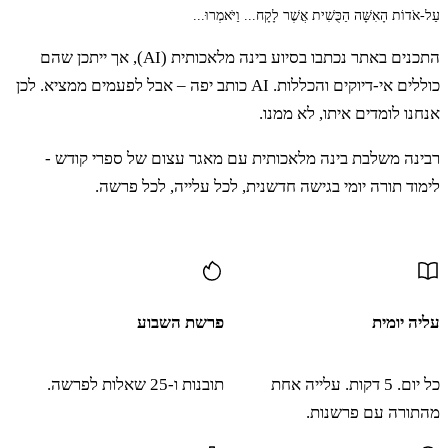
עַל-אֹדוֹת הָאִשָּׁה הַכֻּשִׁית אֲשֶׁר לָקָח... וַיֹּאמְרוּ...
לט
וַיְדַבֵּר מֹשֶׁה אֶת הַדְּבָרִים הָאֵלֶּה אֶל כָּל בְּנֵי
התכנים באתר נכתבו בסיוע בינה מלאכותית (AI), אך ייתכן שהם
יִשְׂרָאֵל וַיִּתְאַבְּלוּ הָעָם מְאֹד׃
כוללים אי-דיוקים והכללות. AI כותב יפה – אבל לפעמים ממציא. לכן
אנחנו לומדים איתו, לא ממנו.
מ
רבינה משלבת בינה מלאכותית עם מאגר עצום של ספרי קודש -
וַיַּשְׁכִּמוּ בַבֹּקֶר וַיַּעֲלוּ אֶל רֹאשׁ הָהָר לֵאמֹר
לימוד תורה יומי בגישה חדשנית, לכל עלייה, לכל פרשה.
הִנֶּנּוּ וְעָלִינוּ אֶל הַמָּקוֹם אֲשֶׁר אָמַר יְדוָד כִּי
עוד תוכן
חָטָאנוּ׃
עליה יומית
פרשת השבוע
מא
וַיֹּאמֶר מֹשֶׁה לָמָּה זֶּה אַתֶּם עֹבְרִים אֶת פִּי
כל יום. 5 דקות. עלייה אחת
תובנות ו-25 שאלות לפרשה.
יְדוָד וְהִוא לֹא תִצְלָח׃
מהתורה עם פרשנות.