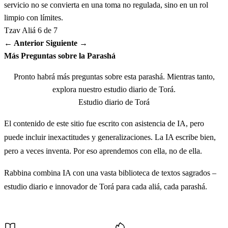
servicio no se convierta en una toma no regulada, sino en un rol
עַל הָעֹלָה מִלֻּאִים הֵם לְרֵיחַ נִיחֹחַ אִשֶּׁה הוּא
limpio con límites.
לַידוָד׃
Tzav
Aliá 6 de 7
← Anterior
Siguiente →
Vayikaj Moshe otam me'al kapeihem vayakter hamizbejah
Más Preguntas sobre la Parashá
al ha'olah miluim hem lere'aj nijóaj isheh hu lAdonai
Pronto habrá más preguntas sobre esta parashá. Mientras tanto,
explora nuestro estudio diario de Torá.
כט
וַיִּקַּח מֹשֶׁה אֶת הֶחָזֶה וַיְנִיפֵהוּ תְנוּפָה לִפְנֵי יְדוָד
Estudio diario de Torá
מֵאֵיל הַמִּלֻּאִים לְמֹשֶׁה הָיָה לְמָנָה כַּאֲשֶׁר צִוָּה
El contenido de este sitio fue escrito con asistencia de IA, pero
puede incluir inexactitudes y generalizaciones. La IA escribe bien,
יְדוָד אֶת מֹשֶׁה׃
pero a veces inventa. Por eso aprendemos con ella, no de ella.
Vayikaj Moshe et hejazeh vaynifeihu tenufah lifnei Adonai
Rabbina combina IA con una vasta biblioteca de textos sagrados –
me'eil hamiluim leMoshe hayah lemanah ka'asher tsivah
estudio diario e innovador de Torá para cada aliá, cada parashá.
Adonai et Moshe
Más Contenido