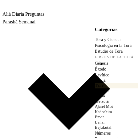
Rabbina
Aliá Diaria
Preguntas
Parashá Semanal
Categorías
Torá y Ciencia
Psicología en la Torá
Estudio de Torá
LIBROS DE LA TORÁ
Génesis
Éxodo
Levítico
Vaikrá
Tzav
Sheminí
Tazría
Metzorá
Ajarei Mot
Kedoshim
Emor
Behar
Bejukotai
Números