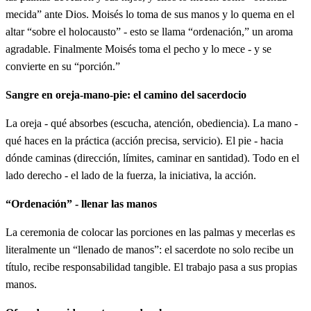
mecida” ante Dios. Moisés lo toma de sus manos y lo quema en el
Vayakrev et Bnei Aharon vayiten Moshe min hadam al
altar “sobre el holocausto” - esto se llama “ordenación,” un aroma
tenuj oznam haymanit ve'al bohen yadam haymanit ve'al
agradable. Finalmente Moisés toma el pecho y lo mece - y se
convierte en su “porción.”
bohen raglam haymanit vayizrok Moshe et hadam al
hamizbe'aj saviv
Sangre en oreja-mano-pie: el camino del sacerdocio
La oreja - qué absorbes (escucha, atención, obediencia). La mano -
כה
וַיִּקַּח אֶת הַחֵלֶב וְאֶת הָאַלְיָה וְאֶת כָּל הַחֵלֶב
qué haces en la práctica (acción precisa, servicio). El pie - hacia
dónde caminas (dirección, límites, caminar en santidad). Todo en el
אֲשֶׁר עַל הַקֶּרֶב וְאֵת יֹתֶרֶת הַכָּבֵד וְאֶת שְׁתֵּי
lado derecho - el lado de la fuerza, la iniciativa, la acción.
הַכְּלָיֹת וְאֶת חֶלְבְּהֶן וְאֵת שׁוֹק הַיָּמִין׃
“Ordenación” - llenar las manos
Vayikaj et hajelev ve'et ha'alyah ve'et kol hajelev asher al
La ceremonia de colocar las porciones en las palmas y mecerlas es
hakerev ve'et yoteret hakaved ve'et shtei hakelayot ve'et
literalmente un “llenado de manos”: el sacerdote no solo recibe un
jelbehen ve'et shok hayamin
título, recibe responsabilidad tangible. El trabajo pasa a sus propias
manos.
כו
וּמִסַּל הַמַּצּוֹת אֲשֶׁר לִפְנֵי יְדוָד לָקַח חַלַּת מַצָּה