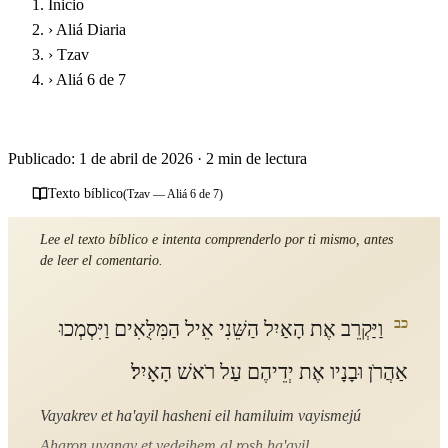
Inicio
›
Aliá Diaria
›
Tzav
›
Aliá 6 de 7
Parashat Tzav – Sexta Aliá
Publicado: 1 de abril de 2026
·
2 min de lectura
Texto bíblico
(Tzav — Aliá 6 de 7)
Lee el texto bíblico e intenta comprenderlo por ti mismo, antes
de leer el comentario.
כב
וַיַּקְרֵב אֶת הָאַיִל הַשֵּׁנִי אֵיל הַמִּלֻּאִים וַיִּסְמְכוּ
אַהֲרֹן וּבָנָיו אֶת יְדֵיהֶם עַל רֹאשׁ הָאָיִל׃
Vayakrev et ha'ayil hasheni eil hamiluim vayismejú
Aharon uvanav et yedeihem al rosh ha'ayil