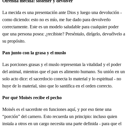
Ofrenda mecida: sostener y devolver
אַחַת וְחַלַּת לֶחֶם שֶׁמֶן אַחַת וְרָקִיק אֶחָד וַיָּשֶׂם עַל
La mecida es una presentación ante Dios y luego una devolución -
como diciendo: esto no es mío, me fue dado para devolverlo
הַחֲלָבִים וְעַל שׁוֹק הַיָּמִין׃
correctamente. Este es un modelo saludable para cualquier poder
que una persona posea: ¿recibiste? Preséntalo, dirígelo, devuélvelo a
Umisal hamatsot asher lifnei Adonai lakaj jalat matsah
su propósito.
ajat vejalat lejem shemen ajat verakik ejad vayasem al
hajalavim ve'al shok hayamin
Pan junto con la grasa y el muslo
Las porciones grasas y el muslo representan la vitalidad y el poder
כז
וַיִּתֵּן אֶת הַכֹּל עַל כַּפֵּי אַהֲרֹן וְעַל כַּפֵּי בָנָיו וַיָּנֶף
del animal, mientras que el pan es alimento humano. Su unión en un
solo acto dice: el sacerdocio conecta lo material y lo espiritual - no
אֹתָם תְּנוּפָה לִפְנֵי יְדוָד׃
huye de lo material, sino que lo santifica en el orden correcto.
Vayiten et hakol al kapei Aharon ve'al kapei vanav
Por qué Moisés recibe el pecho
vayanef otam tenufah lifnei Adonai
Moisés es el sacerdote en funciones aquí, y por eso tiene una
“porción” del carnero. Esto recuerda un principio: incluso quien
כח
וַיִּקַּח מֹשֶׁה אֹתָם מֵעַל כַּפֵּיהֶם וַיַּקְטֵר הַמִּזְבֵּחָה
instala a otros en un cargo necesita una parte definida - para que el