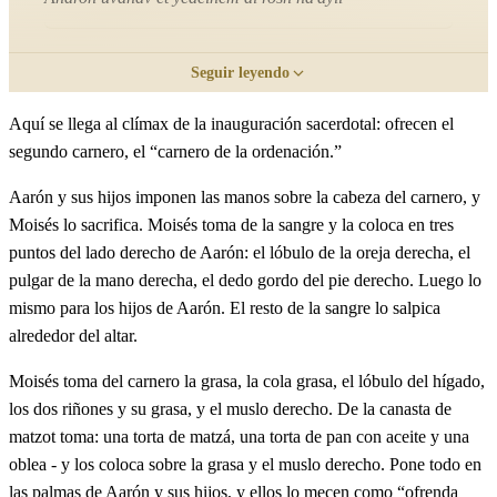
כג
וַיִּשְׁחָט וַיִּקַּח מֹשֶׁה מִדָּמוֹ וַיִּתֵּן עַל תְּנוּךְ אֹזֶן
Seguir leyendo
אַהֲרֹן הַיְמָנִית וְעַל בֹּהֶן יָדוֹ הַיְמָנִית וְעַל בֹּהֶן רַגְלוֹ
Aquí se llega al clímax de la inauguración sacerdotal: ofrecen el
segundo carnero, el “carnero de la ordenación.”
הַיְמָנִית׃
Aarón y sus hijos imponen las manos sobre la cabeza del carnero, y
Vayishjat vayikaj Moshe midamo vayiten al tenuj ozen
Moisés lo sacrifica. Moisés toma de la sangre y la coloca en tres
Aharon haymanit ve'al bohen yado haymanit ve'al bohen
puntos del lado derecho de Aarón: el lóbulo de la oreja derecha, el
raglo haymanit
pulgar de la mano derecha, el dedo gordo del pie derecho. Luego lo
mismo para los hijos de Aarón. El resto de la sangre lo salpica
alrededor del altar.
כד
וַיַּקְרֵב אֶת בְּנֵי אַהֲרֹן וַיִּתֵּן מֹשֶׁה מִן הַדָּם עַל
Moisés toma del carnero la grasa, la cola grasa, el lóbulo del hígado,
תְּנוּךְ אָזְנָם הַיְמָנִית וְעַל בֹּהֶן יָדָם הַיְמָנִית וְעַל בֹּהֶן
los dos riñones y su grasa, y el muslo derecho. De la canasta de
matzot toma: una torta de matzá, una torta de pan con aceite y una
רַגְלָם הַיְמָנִית וַיִּזְרֹק מֹשֶׁה אֶת הַדָּם עַל הַמִּזְבֵּחַ
oblea - y los coloca sobre la grasa y el muslo derecho. Pone todo en
סָבִיב׃
las palmas de Aarón y sus hijos, y ellos lo mecen como “ofrenda