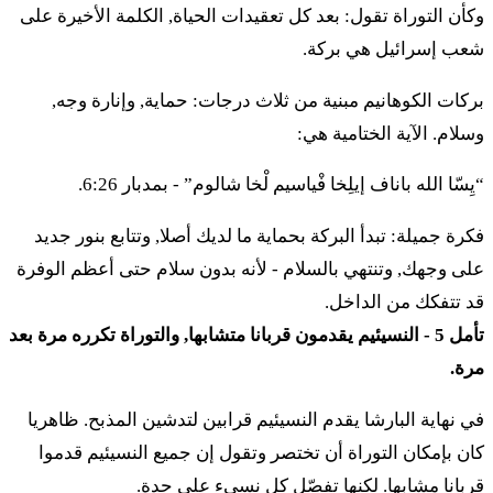
وكأن التوراة تقول: بعد كل تعقيدات الحياة, الكلمة الأخيرة على
٣٢ فْعَمّوديه هِحاتسير سابيب فْأَدْنيهِم فيتيدوتام أوميتْريهِم
شعب إسرائيل هي بركة.
لْخول كْليهِم أولْخول عَبوداتام أوبْشيموت تِّفْقْدو إِت كْليه
بركات الكوهانيم مبنية من ثلاث درجات: حماية, وإنارة وجه,
مِشْمِرِت مَسّاام
وسلام. الآية الختامية هي:
לג
זֹאת עֲבֹדַת מִשְׁפְּחֹת בְּנֵי מְרָרִי לְכָל עֲבֹדָתָם
“يِسّا الله باناف إيلِخا فْياسيم لْخا شالوم” - بمدبار 6:26.
בְּאֹהֶל מוֹעֵד בְּיַד אִיתָמָר בֶּן אַהֲרֹן הַכֹּהֵן׃
فكرة جميلة: تبدأ البركة بحماية ما لديك أصلا, وتتابع بنور جديد
٣٣ زوت عَبودَت مِشْبّْحوت بْنيه مْراري لْخول عَبوداتام
على وجهك, وتنتهي بالسلام - لأنه بدون سلام حتى أعظم الوفرة
بْأوهِل موعيد بْيَد إيتامار بِّن أَهَرون هَكّوهين
قد تتفكك من الداخل.
تأمل 5 - النسيئيم يقدمون قربانا متشابها, والتوراة تكرره مرة بعد
לד
וַיִּפְקֹד מֹשֶׁה וְאַהֲרֹן וּנְשִׂיאֵי הָעֵדָה אֶת בְּנֵי
مرة.
הַקְּהָתִי לְמִשְׁפְּחֹתָם וּלְבֵית אֲבֹתָם׃
في نهاية البارشا يقدم النسيئيم قرابين لتدشين المذبح. ظاهريا
كان بإمكان التوراة أن تختصر وتقول إن جميع النسيئيم قدموا
٣٤ فَيِّفْقود موشيه فْأَهَرون أونْسييئيه هاعيدا إِت بْنيه
قربانا مشابها. لكنها تفصّل كل نسيء على حدة.