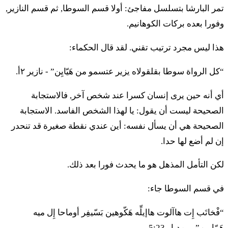
מוֹעֵד אֲשֶׁר פָּקַד מֹשֶׁה וְאַהֲרֹן עַל פִּי יְדוָד בְּיַד
تمر البارشا بتسلسل مفاجئ: أولا قسم السوطا, ثم قسم النازير,
وفورا بعده بركات الكوهانيم.
מֹשֶׁה׃
هذا ليس مجرد ترتيب تقني. لقد قال الحكماء:
٣٧ إيلِّه فْقوديه مِشْبّْحوت هَقّْهاتي كول هاعوبيد بْأوهِل
موعيد أَشِر باقاد موشيه فْأَهَرون عَل بّي أدوناي بْيَد موشيه
“كل الرواة سوطا بقلقولاه يزير عتسمو من هَيّايِن” - نازير ٢أ.
أي أنه حين يرى إنسان كسرا عند شخص آخر, فالاستجابة
לח
וּפְקוּדֵי בְּנֵי גֵרְשׁוֹן לְמִשְׁפְּחוֹתָם וּלְבֵית אֲבֹתָם׃
الصحيحة ليست أن يقول: يا لهذا الشخص الفاسد. الاستجابة
{س} ٣٨ أوفْقوديه بْنيه جيرشون لْمِشْبّْحوتام أولْبيت أَبوتام
الصحيحة هي أن يسأل نفسه: أين عندي نقطة صغيرة قد تنحدر
إن لم أضع لها حدا.
לט
מִבֶּן שְׁלֹשִׁים שָׁנָה וָמַעְלָה וְעַד בֶּן חֲמִשִּׁים שָׁנָה
لكن التأمل المذهل هو ما يحدث فورا بعد ذلك.
כָּל הַבָּא לַצָּבָא לַעֲבֹדָה בְּאֹהֶל מוֹעֵד׃
في قسم السوطا جاء:
٣٩ مِبِّن شْلوشيم شانا فامَعْلا فْعَد بِّن حَميشّيم شانا كول
“فْخاتَب إِت هاآلوت هاإيلِّه هَكّوهين بَسّيفِر أوماحا إِل ميه
هَبّا لَتّسابا لَعَبودا بْأوهِل موعيد
هَمّاريم” - بمدبار 5:23.