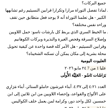
جميع البركات؟
لماذا تفصل التوراة مرارا وتكرارا قرابين النسيئيم رغم تشابهها
ו
דַּבֵּר אֶל בְּנֵי יִשְׂרָאֵל אִישׁ אוֹ אִשָּׁה כִּי יַעֲשׂוּ מִכָּל
الكبير - هل تعلمنا التوراة أنه لا يوجد فعل متطابق حين تقف
חַטֹּאת הָאָדָם לִמְעֹל מַעַל בַּידוָד וְאָשְׁמָה הַנֶּפֶשׁ
وراءه نفس مختلفة؟
ما الخيط السري الذي يربط كل بارشات ناسو: حمل اللاويين
הַהִוא׃
وإصلاح السرقة وفحص الغيرة والنذيرة وبركات الكوهانيم
٧ فْهِتْفَدّو إِت حَطّاتام أَشِر عاسو فْهيشيب إِت أَشامو
وقرابين النسيئيم - هل الأمر كله قصة واحدة عن كيفية تحويل
بْروشو فَحَميشيتو يوسيف عالاف فْنَتَن لَأَشِر آشَم لو
محلة بشرية إلى مكان يمكن أن تسكنه الشخيناه؟
العليوت اليومية
ז
וְהִתְוַדּוּ אֶת חַטָּאתָם אֲשֶׁר עָשׂוּ וְהֵשִׁיב אֶת
عليا 1 من 7
٢٤ مايو ٢٠٢٦
بَرَاشَات نَاسُو - العَلِيَّة الأُولَى
אֲשָׁמוֹ בְּרֹאשׁוֹ וַחֲמִישִׁתוֹ יֹסֵף עָלָיו וְנָתַן לַאֲשֶׁר
العدد ٤:٢١ إلى ٤:٣٧. أبناء غيرشون حاملو الستائر، أبناء مَرَارِي
אָשַׁם לוֹ׃
على الألواح والقواعد، وإحصاء اللاويين من ابن ثلاثين إلى ابن
٨ فْإِم إين لاإيش جوئيل لْهاشيب هاآشام إيلاف هاآشام
خمسين. لكل واحد دور، وكرامة لمن يعمل خلف الكواليس.
هَمّوشاب لادوناي لَكّوهين مِلّْبَد إيل هَكِّبّوريم أَشِر يْخَبِّر بّو