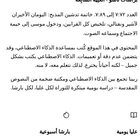
العدد ٧:٧٢ إلى ٧:٨٩. خاتمة تدشين المذبح: اليومان الأخيران
יג
וְשָׁכַב אִישׁ אֹתָהּ שִׁכְבַת זֶרַע וְנֶעְלַם מֵעֵינֵי
لآشير ونفتالي، تلخيص كل القرابين، ودخول موسى إلى خيمة
אִישָׁהּ וְנִסְתְּרָה וְהִיא נִטְמָאָה וְעֵד אֵין בָּהּ וְהִוא
الاجتماع وسماعه الصوت.
לֹא נִתְפָּשָׂה׃
المحتوى في هذا الموقع كُتب بمساعدة الذكاء الاصطناعي، وقد
يتضمن عدم دقة أو تعميمات. الذكاء الاصطناعي يكتب بشكل
١٤ فْعابَر عالاف رُوحَ قِنْآ فْقِنِّه إِت إِشْتّو فْهي نِطْمآ أو عابَر
جميل – لكنه أحياناً يخترع. لذلك نتعلم معه، لا منه.
عالاف رُوحَ قِنْآ فْقِنِّه إِت إِشْتّو فْهي لو نِطْمآ
ربينا تجمع بين الذكاء الاصطناعي ومكتبة ضخمة من النصوص
יד
וְעָבַר עָלָיו רוּחַ קִנְאָה וְקִנֵּא אֶת אִשְׁתּוֹ וְהִוא
المقدسة – دراسة يومية مبتكرة للتوراة لكل عليا، لكل بارشا.
נִטְמָאָה אוֹ עָבַר עָלָיו רוּחַ קִנְאָה וְקִנֵּא אֶת אִשְׁתּוֹ
المزيد من المحتوى
וְהִיא לֹא נִטְמָאָה׃
١٥ فْهيبي هاإيش إِت إِشْتّو إِل هَكّوهين فْهيبي إِت قُرْباناه
عليا يومية
بارشا أسبوعية
عالِها عَسيريت هاإيفا قِمَح سْعوريم لو يِتسوق عالاف شِمِن