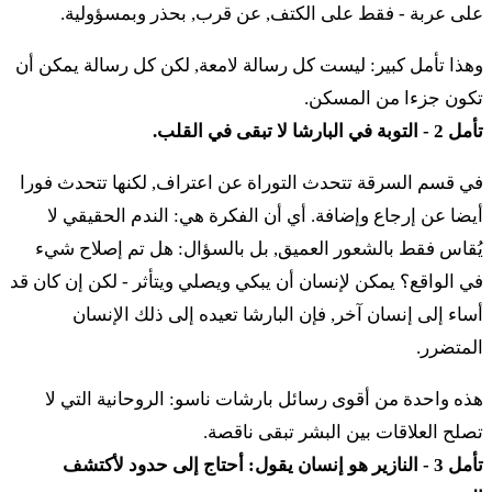
إيت كول مَسّاام
على عربة - فقط على الكتف, عن قرب, بحذر وبمسؤولية.
وهذا تأمل كبير: ليست كل رسالة لامعة, لكن كل رسالة يمكن أن
כח
זֹאת עֲבֹדַת מִשְׁפְּחֹת בְּנֵי הַגֵּרְשֻׁנִּי בְּאֹהֶל מוֹעֵד
تكون جزءا من المسكن.
וּמִשְׁמַרְתָּם בְּיַד אִיתָמָר בֶּן אַהֲרֹן הַכֹּהֵן׃
تأمل 2 - التوبة في البارشا لا تبقى في القلب.
٢٨ زوت عَبودَت مِشْبّْحوت بْنيه هَجِّرْشونّي بْأوهِل موعيد
في قسم السرقة تتحدث التوراة عن اعتراف, لكنها تتحدث فورا
أومِشْمَرْتّام بْيَد إيتامار بِّن أَهَرون هَكّوهين
أيضا عن إرجاع وإضافة. أي أن الفكرة هي: الندم الحقيقي لا
يُقاس فقط بالشعور العميق, بل بالسؤال: هل تم إصلاح شيء
כט
בְּנֵי מְרָרִי לְמִשְׁפְּחֹתָם לְבֵית אֲבֹתָם תִּפְקֹד
في الواقع؟ يمكن لإنسان أن يبكي ويصلي ويتأثر - لكن إن كان قد
أساء إلى إنسان آخر, فإن البارشا تعيده إلى ذلك الإنسان
אֹתָם׃
المتضرر.
{ب} ٢٩ بْنيه مْراري لْمِشْبّْحوتام لْبيت أَبوتام تِّفْقود أوتام
هذه واحدة من أقوى رسائل بارشات ناسو: الروحانية التي لا
ל
تصلح العلاقات بين البشر تبقى ناقصة.
מִבֶּן שְׁלֹשִׁים שָׁנָה וָמַעְלָה וְעַד בֶּן חֲמִשִּׁים שָׁנָה
تأمل 3 - النازير هو إنسان يقول: أحتاج إلى حدود لأكتشف
תִּפְקְדֵם כָּל הַבָּא לַצָּבָא לַעֲבֹד אֶת עֲבֹדַת אֹהֶל