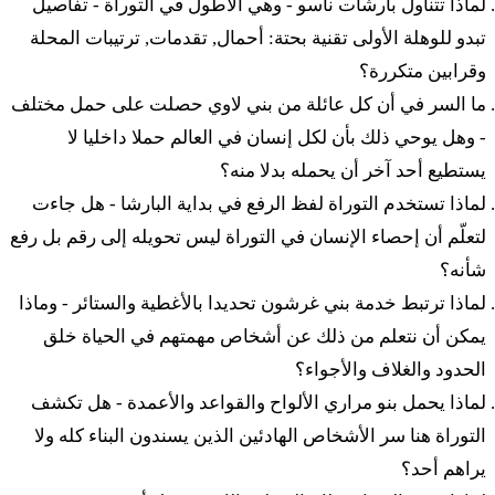
لماذا تتناول بارشات ناسو - وهي الأطول في التوراة - تفاصيل
מה
אֵלֶּה פְקוּדֵי מִשְׁפְּחֹת בְּנֵי מְרָרִי אֲשֶׁר פָּקַד
تبدو للوهلة الأولى تقنية بحتة: أحمال, تقدمات, ترتيبات المحلة
وقرابين متكررة؟
מֹשֶׁה וְאַהֲרֹן עַל פִּי יְדוָד בְּיַד מֹשֶׁה׃
ما السر في أن كل عائلة من بني لاوي حصلت على حمل مختلف
٤٦ كول هَبّْقوديم أَشِر باقاد موشيه فْأَهَرون أونْسييئيه
- وهل يوحي ذلك بأن لكل إنسان في العالم حملا داخليا لا
يِسْرائيل إِت هَلْفيِّيم لْمِشْبّْحوتام أولْبيت أَبوتام
يستطيع أحد آخر أن يحمله بدلا منه؟
لماذا تستخدم التوراة لفظ الرفع في بداية البارشا - هل جاءت
מו
כָּל הַפְּקֻדִים אֲשֶׁר פָּקַד מֹשֶׁה וְאַהֲרֹן וּנְשִׂיאֵי
لتعلّم أن إحصاء الإنسان في التوراة ليس تحويله إلى رقم بل رفع
شأنه؟
יִשְׂרָאֵל אֶת הַלְוִיִּם לְמִשְׁפְּחֹתָם וּלְבֵית אֲבֹתָם׃
لماذا ترتبط خدمة بني غرشون تحديدا بالأغطية والستائر - وماذا
٤٧ مِبِّن شْلوشيم شانا فامَعْلا فْعَد بِّن حَميشّيم شانا كول
يمكن أن نتعلم من ذلك عن أشخاص مهمتهم في الحياة خلق
هَبّا لَعَبود عَبودَت عَبودا فَعَبودَت مَسّا بْأوهِل موعيد
الحدود والغلاف والأجواء؟
لماذا يحمل بنو مراري الألواح والقواعد والأعمدة - هل تكشف
מז
מִבֶּן שְׁלֹשִׁים שָׁנָה וָמַעְלָה וְעַד בֶּן חֲמִשִּׁים שָׁנָה
التوراة هنا سر الأشخاص الهادئين الذين يسندون البناء كله ولا
يراهم أحد؟
כָּל הַבָּא לַעֲבֹד עֲבֹדַת עֲבֹדָה וַעֲבֹדַת מַשָּׂא בְּאֹהֶל