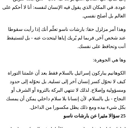
عودة. في المكان الذي يقول فيه الإنسان لنفسه: أنا لا أحكم على
٤٢ أوفْقوديه مِشْبّْحوت بْنيه مْراري لْمِشْبّْحوتام لْبيت
العالم بل أصلح نفسي.
أَبوتام. ٤٣ مِبِّن شْلوشيم شانا فامَعْلا فْعَد بِّن حَميشّيم شانا
كول هَبّا لَتّسابا لَعَبودا بْأوهِل موعيد
وهذا أمر مزلزل حقا: بارشات ناسو تعلّم أنك إذا رأيت سقوطا
عند شخص آخر, فربما لم يُريك إياها ليتحدث عنه - بل لتستيقظ
מג
מִבֶּן שְׁלֹשִׁים שָׁנָה וָמַעְלָה וְעַד בֶּן חֲמִשִּׁים שָׁנָה
أنت وتحافظ على نفسك.
כָּל הַבָּא לַצָּבָא לַעֲבֹדָה בְּאֹהֶל מוֹעֵד׃
وها هي الجوهرة:
٤٤ فَيِّهْيو فْقوديهِم لْمِشْبّْحوتام شْلوشِت أَلافيم أومااتايِم
الكوهانيم يباركون إسرائيل بالسلام فقط بعد أن علمتنا التوراة
كيف لا نحوّل كسر إنسان آخر إلى تسلية, بل نحوّله إلى حدود
מד
וַיִּהְיוּ פְקֻדֵיהֶם לְמִשְׁפְּחֹתָם שְׁלֹשֶׁת אֲלָפִים
ومسؤولية وإصلاح. لذلك لا تنتهي البركة بالثروة أو الشرف أو
וּמָאתָיִם׃
النجاح - بل بالسلام. لأن إنسانا بلا سلام داخلي يمكن أن يمسك
بكل شيء بيده ومع ذلك يظل مكسورا من الداخل.
٤٥ إيلِّه فْقوديه مِشْبّْحوت بْنيه مْراري أَشِر باقاد موشيه
25 سؤالا مثيرا عن بارشات ناسو
فْأَهَرون عَل بّي أدوناي بْيَد موشيه