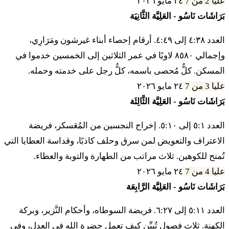
عليا 2 من 7
٢٤ مايو ٢٠٢٦
عالاف
بَرَاشَات نَاسُو - العَلِيَّة الثَّانِيَة
ח
العدد ٤:٣٨ إلى ٤:٤٩. أرقام إحصاء أبناء غيرشون ومَرَارِي،
וְאִם אֵין לָאִישׁ גֹּאֵל לְהָשִׁיב הָאָשָׁם אֵלָיו
وإجمالي ٨٥٨٠ لاويًا في عمر الثلاثين إلى الخمسين خدموا في
הָאָשָׁם הַמּוּשָׁב לַידוָד לַכֹּהֵן מִלְּבַד אֵיל הַכִּפֻּרִים
المسكن. كلٌّ مُحصى باسمه، كلُّ رجل على خدمته وحمله.
אֲשֶׁר יְכַפֶּר בּוֹ עָלָיו׃
عليا 3 من 7
٢٤ مايو ٢٠٢٦
بَرَاشَات نَاسُو - العَلِيَّة الثَّالِثَة
٩ فْخول تْروما لْخول قَدْشيه بْنيه يِسْرائيل أَشِر يَقْريبو
لَكّوهين لو يِهْيِه
العدد ٥:١ إلى ٥:١٠. إخراج النجسين من المُعَسكر، فريضة
الاعتراف والتعويض لمن سرق وحلف كاذبًا، وقداسة العطايا التي
ט
וְכָל תְּרוּמָה לְכָל קָדְשֵׁי בְנֵי יִשְׂרָאֵל אֲשֶׁר יַקְרִיבוּ
تُمنح للكوهين. ثلاث مراتب من الطهارة والتوبة والعطاء.
عليا 4 من 7
٢٤ مايو ٢٠٢٦
לַכֹּהֵן לוֹ יִהְיֶה׃
بَرَاشَات نَاسُو - العَلِيَّة الرَّابِعَة
١٠ فْإيش إِت قُداشاف لو يِهْيو إيش أَشِر يِتِّن لَكّوهين لو
العدد ٥:١١ إلى ٦:٢٧. فريضة السوطاه، وأحكام النَّزير، وبركة
يِهْيِه
الكهنة. ثلاث فصول تُبيِّن كيف تعمل حضرة الله في العدل، وفي