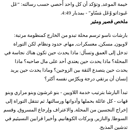
خيمة الموعد, وتؤكد أن كل واحد أُحصي حسب رسالته: “عَل
عَبوداتو وْعَل مَسّاو” - بمدبار 4:49.
כד
זֹאת עֲבֹדַת מִשְׁפְּחֹת הַגֵּרְשֻׁנִּי לַעֲבֹד וּלְמַשָּׂא׃
ملخص قصير ومثير
٢٤ زوت عَبودَت مِشْبّْحوت هَجِّرْشونّي لَعَبود أولْمَسّا
بارشات ناسو ترسم محلة تبدو من الخارج كمنظومة مرتبة:
لاويون, مسكن, معسكرات, مهام, حدود ونظام. لكن التوراة
כה
וְנָשְׂאוּ אֶת יְרִיעֹת הַמִּשְׁכָּן וְאֶת אֹהֶל מוֹעֵד
تدخل إلى العمق وتسأل: ماذا يحدث حين تكون هناك نجاسة في
מִכְסֵהוּ וּמִכְסֵה הַתַּחַשׁ אֲשֶׁר עָלָיו מִלְמָעְלָה וְאֶת
المحلة؟ ماذا يحدث حين يعتدي أحد على مال صاحبه؟ ماذا
يحدث حين يتصدع الثقة بين الزوجين؟ وماذا يحدث حين يريد
מָסַךְ פֶּתַח אֹהֶל מוֹעֵד׃
إنسان أن يرتقي درجة ويكرّس نفسه أكثر؟
٢٥ فْناسْؤو إِت يْريعوت هَمِّشْكان فْإِت أوهِل موعيد
تبدأ البارشا بترتيب خدمة اللاويين - بنو غرشون وبنو مراري وبنو
مِخْسيهو أومِخْسيه هَتَّحَش أَشِر عالاف مِلْمَعْلا فْإِت ماسَخ
قهات - كل عائلة بحملها وأدواتها ورسالتها. ثم تنتقل التوراة إلى
بِّتَح أوهِل موعيد
إخراج النجسين من المحلة, والاعتراف وإرجاع المسروق, وقسم
السوطا, والنازير, وبركات الكوهانيم, وأخيرا قرابين النسيئيم في
כו
וְאֵת קַלְעֵי הֶחָצֵר וְאֶת מָסַךְ פֶּתַח שַׁעַר הֶחָצֵר
تدشين المذبح.