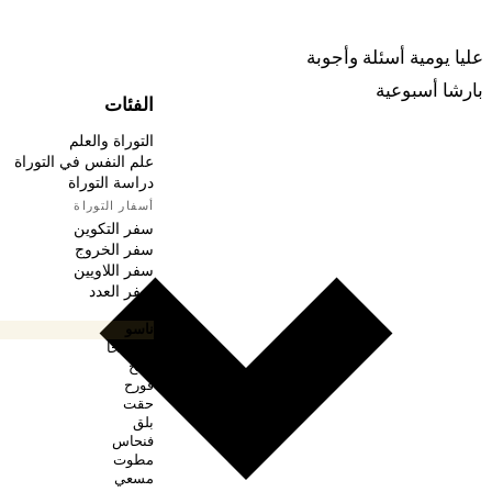
ربينا
عليا يومية
أسئلة وأجوبة
بارشا أسبوعية
الفئات
التوراة والعلم
علم النفس في التوراة
دراسة التوراة
أسفار التوراة
سفر التكوين
سفر الخروج
سفر اللاويين
سفر العدد
بمدبر
ناسو
بهعلوتخا
شلح
قورح
حقت
بلق
فنحاس
مطوت
مسعي