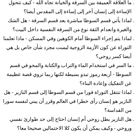
ما العلاقة العميقة بين السرقة والخيانة تجاه الله - كيف تتحول
{ب} ٥:١ فَيْدَبِّر أدوناي إِل موشيه ليمور
الإساءة إلى إنسان آخر إلى إساءة إلى المقدس أيضا؟
لماذا يأتي قسم السوطا مباشرة بعد قسم السرقة - هل الشك
ה א
וַיְדַבֵּר יְדוָד אֶל מֹשֶׁה לֵּאמֹר׃
والغيرة وانعدام الثقة نوع من السرقة النفسية داخل البيت؟
لماذا يتم إجراء السوطا أمام الكوهين وفي المسكن - ماذا تعلمنا
٢ تسَف إِت بْنيه يِسْرائيل فيشَلّْحو مِن هَمَّحَنِه كول تسارُوعَ
التوراة عن كون الأزمة الزوجية ليست مجرد شأن خاص بل هي
فْخول زاب فْخول طاميه لانافِش
أيضا كسر روحي؟
ما السر في استخدام الماء والتراب والكتابة والمحو في قسم
ב
צַו אֶת בְּנֵי יִשְׂרָאֵל וִישַׁלְּחוּ מִן הַמַּחֲנֶה כָּל צָרוּעַ
السوطا - أربعة رموز تبدو بسيطة لكنها ربما تروي قصة عظيمة
וְכָל זָב וְכֹל טָמֵא לָנָפֶשׁ׃
عن التفكيك وإعادة البناء؟
لماذا تنتقل التوراة فورا من قسم السوطا إلى قسم النازير - هل
٣ مِزّاخار عَد نْقيبا تْشَلّيحو إِل مِحوتس لَمَّحَنِه تْشَلّْحوم فْلو
النازير هو إنسان رأى خطرا في العالم وقرر أن يبني لنفسه سورا
يْطَمّْؤو إِت مَحَنيهِم أَشِر أَني شوخين بْتوخام
من القداسة؟
ג
هل النازير بطل روحي أم إنسان احتاج إلى حد طوارئ نفسي
מִזָּכָר עַד נְקֵבָה תְּשַׁלֵּחוּ אֶל מִחוּץ לַמַּחֲנֶה
وروحي - وكيف يمكن أن يكون كلا الاحتمالين صحيحا معا؟
תְּשַׁלְּחוּם וְלֹא יְטַמְּאוּ אֶת מַחֲנֵיהֶם אֲשֶׁר אֲנִי שֹׁכֵן