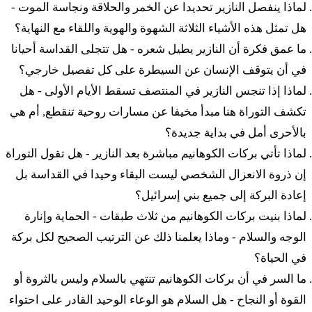
لماذا ينفصل النازير تحديدا عن الخمر والحلاقة ونجاسة الموت -
בְּתוֹכָם׃
هل تمثل هذه الأشياء الثلاثة الشهوة والهوية واللقاء مع النهاية؟
ما عمق فكرة أن النازير يطيل شعره - هل تتجلى القداسة أحيانا
٤ فَيَّعَسو خين بْنيه يِسْرائيل فَيْشَلّْحو أوتام إِل مِحوتس
في أن يتوقف الإنسان عن السيطرة على كل تفصيل خارجي؟
لَمَّحَنِه كَأَشِر دِبِّر أدوناي إِل موشيه كين عاسو بْنيه يِسْرائيل
لماذا إذا تنجس النازير في المنتصف تسقط الأيام الأولى - هل
تكشف التوراة هنا مبدأ مخيفا عن مسارات روحية تنقطع, أم هي
ד
וַיַּעֲשׂוּ כֵן בְּנֵי יִשְׂרָאֵל וַיְשַׁלְּחוּ אוֹתָם אֶל מִחוּץ
بالأحرى أمل في بداية جديدة؟
לַמַּחֲנֶה כַּאֲשֶׁר דִּבֶּר יְדוָד אֶל מֹשֶׁה כֵּן עָשׂוּ בְּנֵי
لماذا تأتي بركات الكوهانيم مباشرة بعد النازير - هل تقول التوراة
إن ذروة الانعزال الشخصي ليست البقاء وحيدا في القداسة بل
יִשְׂרָאֵל׃
إعادة البركة إلى جميع بني إسرائيل؟
{ب} ٥ فَيْدَبِّر أدوناي إِل موشيه ليمور
لماذا بنيت بركات الكوهانيم من ثلاث طبقات - الحماية وإنارة
الوجه والسلام - وماذا يعلمنا ذلك عن الترتيب الصحيح لكل بركة
ה
וַיְדַבֵּר יְדוָד אֶל מֹשֶׁה לֵּאמֹר׃
في الحياة؟
ما السر في أن بركات الكوهانيم تنتهي بالسلام وليس بالثروة أو
٦ دَبِّر إِل بْنيه يِسْرائيل إيش أو إِشّا كي يَعَسو مِكّول حَطّوت
القوة أو النجاح - هل السلام هو الوعاء الوحيد القادر على احتواء
هاآدام لِمْعول مَعَل بادوناي فْآشْما هَنِّفِش هَهيو