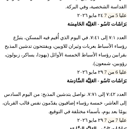
القداسة الشخصية، وفي البركة.
י
וְאִישׁ אֶת קֳדָשָׁיו לוֹ יִהְיוּ אִישׁ אֲשֶׁר יִתֵּן לַכֹּהֵן לוֹ
عليا 5 من 7
٢٤ مايو ٢٠٢٦
יִהְיֶה׃
بَرَاشَات نَاسُو - العَلِيَّة الخَامِسَة
{ب} ١١ فَيْدَبِّر أدوناي إِل موشيه ليمور
العدد ٧:١ إلى ٧:٤١. في اليوم الذي أُقيم فيه المسكن، يتبرَّع
رؤساء الأسباط بعربات وثيران للاويين، ويفتتحون تدشين المذبح
יא
וַיְדַבֵּר יְדוָד אֶל מֹשֶׁה לֵּאמֹר׃
بقرابين رؤساء الأسباط الخمسة الأوائل (يهودا، يساكر، زبولون،
رؤوبين، شمعون).
١٢ دَبِّر إِل بْنيه يِسْرائيل فْآمَرْتّا أَليهِم إيش إيش كي تِسْطِه
عليا 6 من 7
٢٩ مايو ٢٠٢٦
إِشْتّو أومَعَلا بو مَعَل
بَرَاشَات نَاسُو - العَلِيَّة السَّادِسَة
יב
דַּבֵּר אֶל בְּנֵי יִשְׂרָאֵל וְאָמַרְתָּ אֲלֵהֶם אִישׁ אִישׁ
العدد ٧:٤٢ إلى ٧:٧١. نواصل بتدشين المذبح: من اليوم السادس
إلى العاشر، خمسة رؤساء إضافيون يقدّمون نفس قالب القربان،
כִּי תִשְׂטֶה אִשְׁתּוֹ וּמָעֲלָה בוֹ מָעַל׃
يومًا بعد يوم، بأسماء مختلفة في التوقيع.
١٣ فْشاخَب إيش أوتاه شِخْبَت زِرَع فْنِعْلَم ميعينيه إيشاه
عليا 7 من 7
٢٩ مايو ٢٠٢٦
فْنِسْتّْرا فْهي نِطْمآ فْعيد إين باه فْهي لو نِتْبّاسا
بَرَاشَات نَاسُو - العَلِيَّة السَّابِعَة