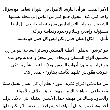
אֲשֶׁר עַל הַמִּשְׁכָּן וְעַל הַמִּזְבֵּחַ סָבִיב וְאֵת
الأمر المذهل هو أن البارشا الأطول في التوراة تتعامل مع سؤال
מֵיתְרֵיהֶם וְאֶת כָּל כְּלֵי עֲבֹדָתָם וְאֵת כָּל אֲשֶׁר
واحد كبير: كيف يتحول جمع كبير من الناس إلى محلة تسكنها
יֵעָשֶׂה לָהֶם וְעָבָדוּ׃
الشخيناه. وجواب التوراة ليس مجرد نظام خارجي, بل أيضا
مسؤولية وإصلاح وسلام وحدود وقداسة وبركة.
٢٦ فْإيت قَلْعيه هِحاتسير فْإِت ماسَخ بِّتَح شَعَر هِحاتسير
تأمل 1 - لكل إنسان حمل, لكن ليس كل حمل هو نفسه.
أَشِر عَل هَمِّشْكان فْعَل هَمِّزْبّيحَ سابيب فْإيت ميتْريهِم فْإِت
بنو غرشون يحملون أغطية المسكن وستائر الساحة. بنو مراري
كول كْليه عَبوداتام فْإيت كول أَشِر ييعاسِه لاهِم فْعابادو
يحملون ألواح المسكن وبريحاف (مزاليجه) وأعمدته وقواعده.
כז
עַל פִּי אַהֲרֹן וּבָנָיו תִּהְיֶה כָּל עֲבֹדַת בְּנֵי הַגֵּרְשֻׁנִּי
بنو قهات يحملون أدوات القدس, ويؤكد النص بشأنهم: “كي
عَبودَت هَقّودِش عَليهِم بَكّاتيف يِسّاؤو” - بمدبار 7:9.
לְכָל מַשָּׂאָם וּלְכֹל עֲבֹדָתָם וּפְקַדְתֶּם עֲלֵהֶם
من هنا يمكن اقتراح فكرة: التوراة تعلّم أن كل إنسان يحمل شيئا
בְּמִשְׁמֶרֶת אֵת כָּל מַשָּׂאָם׃
مختلفا في الحياة. هناك من مهمته خلق الغلاف والأجواء
٢٧ عَل بّي أَهَرون أوبانَف تِّهْيِه كول عَبودَت بْنيه هَجِّرْشونّي
والحدود. وهناك من مهمته حمل الأسس الثقيلة التي لا يكاد يراها
لْخول مَسّاام أولْخول عَبوداتام أوفْقَدْتِّم عَليهِم بْمِشْمِرِت
أحد. وهناك من يحمل أشياء داخلية رقيقة ومقدسة لا يمكن نقلها