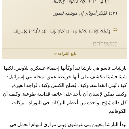
וַיְדַבֵּר יְדוָד אֶל מֹשֶׁה לֵּאמֹר׃
٤:٢١ فَيْدَبِّر أدوناي إِل موشيه ليمور
כב
נָשֹׂא אֶת רֹאשׁ בְּנֵי גֵרְשׁוֹן גַּם הֵם לְבֵית אֲבֹתָם
לְמִשְׁפְּחֹתָם׃
تابع القراءة
٢٢ ناسو إِت روش بْنيه جيرشون جام هيم لْبيت أَبوتام
لْمِشْبّْحوتام
بارشات ناسو هي بارشا تبدأ وكأنها إحصاء عسكري للاويين, لكنها
شيئا فشيئا تتكشف على أنها خريطة عمق لمحلة بني إسرائيل:
כג
מִבֶּן שְׁלֹשִׁים שָׁנָה וָמַעְלָה עַד בֶּן חֲמִשִּׁים שָׁנָה
كيف تُبنى القداسة, وكيف يُصلح الكسر, وكيف تُواجه الغيرة,
وكيف يمكن لإنسان أن يأخذ على عاتقه قداسة طوعية, وكيف أن
תִּפְקֹד אוֹתָם כָּל הַבָּא לִצְבֹא צָבָא לַעֲבֹד עֲבֹדָה
كل ذلك يُتوّج بواحدة من أعظم البركات في التوراة - بركات
בְּאֹהֶל מוֹעֵד׃
الكوهانيم.
٢٣ مِبِّن شْلوشيم شانا فامَعْلا عَد بِّن حَميشّيم شانا تِّفْقود
تبدأ البارشا بتعيين بني غرشون وبني مراري لمهام الحمل في
أوتام كول هَبّا لِتسْبو تسابا لَعَبود عَبودا بْأوهِل موعيد