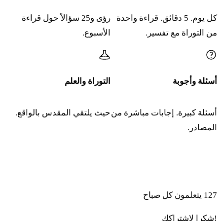
فْلو يِتِّن عالاف لْبونا كي مِنْحَت قْناؤوت هو مِنْحَت زِكّارون
كل يوم. 5 دقائق. قراءة واحدة
رؤى و25 سؤالاً حول قراءة
مَزْكِّرِت عاوون
من التوراة مع تفسير.
الأسبوع.
טו
וְהֵבִיא הָאִישׁ אֶת אִשְׁתּוֹ אֶל הַכֹּהֵן וְהֵבִיא אֶת
קָרְבָּנָהּ עָלֶיהָ עֲשִׂירִת הָאֵיפָה קֶמַח שְׂעֹרִים לֹא
أسئلة وأجوبة
التوراة والعلم
יִצֹק עָלָיו שֶׁמֶן וְלֹא יִתֵּן עָלָיו לְבֹנָה כִּי מִנְחַת קְנָאֹת
أسئلة كبيرة. إجابات مباشرة من
حيث يلتقي المقدس بالواقع.
הוּא מִנְחַת זִכָּרוֹן מַזְכֶּרֶת עָוֹן׃
المصادر.
١٦ فْهِقْريب أوتاه هَكّوهين فْهِعِمِداه لِفْنيه أدوناي
انضموا إلى المتعلمين الذين يبدأون صباحهم بالتوراة والذكاء
טז
וְהִקְרִיב אֹתָהּ הַכֹּהֵן וְהֶעֱמִדָהּ לִפְנֵי יְדוָד׃
الاصطناعي
١٧ فْلاقَح هَكّوهين مايِم قْدوشيم بِخْلي حارِس أومِن هِعافار
127
يتعلمون كل صباح
أَشِر يِهْيِه بْقَرْقَع هَمِّشْكان يِقَّح هَكّوهين فْناتَن إِل هَمّايِم
!شكرا لاشتراكك