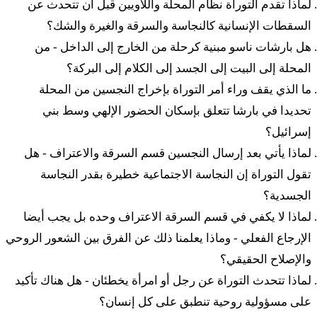
لماذا تقدم التوراة نظام المحلة واللاويين قبل أن تتحدث عن
מוֹעֵד׃
السقطات الإنسانية كالنجاسة والسرقة والغيرة والشك؟
هل بارشات ناسو مبنية كرحلة من الخارج إلى الداخل - من
٤٨ فَيِّهْيو بْقوديهِم شْمونَت أَلافيم فَحَميش مي أوت
المحلة إلى البيت إلى الجسد إلى الكلام إلى البركة؟
أوشْمونيم
ما الذي يقف وراء أمر التوراة بإخراج النجسين من المحلة
تحديدا في بارشا تتعلق بإسكان الحضور الإلهي وسط بني
מח
וַיִּהְיוּ פְּקֻדֵיהֶם שְׁמֹנַת אֲלָפִים וַחֲמֵשׁ מֵאוֹת
إسرائيل؟
וּשְׁמֹנִים׃
لماذا يأتي بعد إرسال النجسين قسم السرقة والاعتراف - هل
تقول التوراة إن النجاسة الاجتماعية خطيرة بقدر النجاسة
٤٩ عَل بّي أدوناي باقاد أوتام بْيَد موشيه إيش إيش عَل
الجسدية؟
عَبوداتو فْعَل مَسّاو أوفْقوداف أَشِر تسِفّا أدوناي إِت موشيه
لماذا لا يكفي في قسم السرقة الاعتراف وحده بل يجب أيضا
الإرجاع الفعلي - وماذا يعلمنا ذلك عن الفرق بين الشعور الروحي
מט
עַל פִּי יְדוָד פָּקַד אוֹתָם בְּיַד מֹשֶׁה אִישׁ אִישׁ
والإصلاح الحقيقي؟
עַל עֲבֹדָתוֹ וְעַל מַשָּׂאוֹ וּפְקֻדָיו אֲשֶׁר צִוָּה יְדוָד אֶת
لماذا تتحدث التوراة عن رجل أو امرأة يخطئان - هل هناك تأكيد
على مسؤولية روحية تنطبق على كل إنسان؟
מֹשֶׁה׃