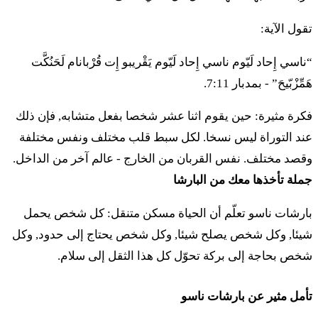
هَقّْهاتي لْمِشْبّْحوتام أولْبيت أَبوتام
تقول الآية:
לה
מִבֶּן שְׁלֹשִׁים שָׁנָה וָמַעְלָה וְעַד בֶּן חֲמִשִּׁים שָׁנָה
“ناسي إِحاد لَيّوم ناسي إِحاد لَيّوم يَقْريبو إِت قُرْبانام لَحَنُكَّت
כָּל הַבָּא לַצָּבָא לַעֲבֹדָה בְּאֹהֶל מוֹעֵד׃
هَمِّزْبّيحَ” - بمدبار 7:11.
٣٥ مِبِّن شْلوشيم شانا فامَعْلا فْعَد بِّن حَميشّيم شانا كول
فكرة مثيرة: حين يقوم اثنا عشر شخصا بفعل متشابه, فإن ذلك
هَبّا لَتّسابا لَعَبودا بْأوهِل موعيد
عند التوراة ليس نسخا. لكل سبط قلب مختلف ونفس مختلفة
وقصد مختلف. نفس القربان من الخارج - عالم آخر من الداخل.
לו
וַיִּהְיוּ פְקֻדֵיהֶם לְמִשְׁפְּחֹתָם אַלְפַּיִם שְׁבַע מֵאוֹת
جملة تأخذها معك من البارشا
וַחֲמִשִּׁים׃
بارشات ناسو تعلّم أن الحياة مسكن متنقل: كل شخص يحمل
شيئا, وكل شخص يصلح شيئا, وكل شخص يحتاج إلى حدود, وكل
٣٦ فَيِّهْيو فْقوديهِم لْمِشْبّْحوتام أَلْبَّيِم شْبَع مي أوت
شخص بحاجة إلى بركة تحوّل كل هذا الثقل إلى سلام.
فَحَميشّيم
تأمل مثير عن بارشات ناسو
לז
אֵלֶּה פְקוּדֵי מִשְׁפְּחֹת הַקְּהָתִי כָּל הָעֹבֵד בְּאֹהֶל