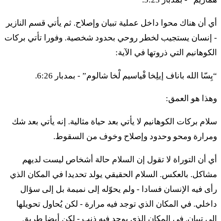
מ
וַיִּהְיוּ פְּקֻדֵיהֶם לְמִשְׁפְּחֹתָם לְבֵית אֲבֹתָם
أي أن هناك محوا داخل عملية تبيان وإصلاح. ثم يأتي قسم النازير
אַלְפַּיִם וְשֵׁשׁ מֵאוֹת וּשְׁלֹשִׁים׃
- إنسان يستجيب لخطر روحي بحدود شخصية. وفورا تأتي بركات
الكوهانيم التي ذروتها في الآية:
٤٠ فَيِّهْيو بْقوديهِم لْمِشْبّْحوتام لْبيت أَبوتام أَلْبَّيِم فْشيش مي
أوت أوشْلوشيم
“يِسّا الله باناف إيلِخا فْياسيم لْخا شالوم” - بمدبار 6:26.
وهذا هو العمق:
מא
אֵלֶּה פְקוּדֵי מִשְׁפְּחֹת בְּנֵי גֵרְשׁוֹן כָּל הָעֹבֵד
سلام بركات الكوهانيم لا يأتي بعد حياة مثالية. إنه يأتي بعد شك
בְּאֹהֶל מוֹעֵד אֲשֶׁר פָּקַד מֹשֶׁה וְאַהֲרֹן עַל פִּי יְדוָד׃
ومرارة ومحو وحدود وإصلاح وخوف من السقوط.
٤١ إيلِّه فْقوديه مِشْبّْحوت بْنيه جيرشون كول هاعوبيد
أي أن التوراة لا تقول إن السلام حالة أشخاص ليست لديهم
بْأوهِل موعيد أَشِر باقاد موشيه فْأَهَرون عَل بّي أدوناي
مشاكل. بالعكس. السلام الحقيقي يولد تحديدا في المكان الذي
رأى فيه الإنسان فسادا - ولم يحوّله إلى نميمة بل إلى سؤال
מב
וּפְקוּדֵי מִשְׁפְּחֹת בְּנֵי מְרָרִי לְמִשְׁפְּחֹתָם לְבֵית
داخلي. في المكان الذي توجد فيه مرارة - لكن يُحاول تحويلها
אֲבֹתָם׃
إلى تبيان. في المكان الذي يوجد فيه ذنب - لكن أيضا طريق