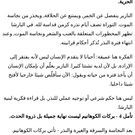
الحرية.
מוֹעֵד׃
النازير ينفصل عن الخمر, ويمتنع عن الحلاقة, ويحذر من نجاسة
٣٠ مِبِّن شْلوشيم شانا فامَعْلا فْعَد بِّن حَميشّيم شانا تِّفْقْديم
الموت. التوراة تصف أيام نذره كزمن قداسة لله. في البارشا
كول هَبّا لَتّسابا لَعَبود إِت عَبودَت أوهِل موعيد
تظهر المحظورات المتعلقة بالعنب والشعر ونجاسة الموت, وعند
انتهاء فترة النذر تُذكر أحكام قرابينه.
לא
וְזֹאת מִשְׁמֶרֶת מַשָּׂאָם לְכָל עֲבֹדָתָם בְּאֹהֶל
الفكرة هنا عميقة: أحيانا لا يتقدم الإنسان ليس لأنه يفتقر إلى
מוֹעֵד קַרְשֵׁי הַמִּשְׁכָּן וּבְרִיחָיו וְעַמּוּדָיו וַאֲדָנָיו׃
الإرادة, بل لأن لديه تشتتا كثيرا. النازير يعلّم أن بإمكان الإنسان
أن يأخذ فترة من حياته ويقول: الآن سأقلّص شيئا خارجيا لأفتح
٣١ فْزوت مِشْمِرِت مَسّاام لْخول عَبوداتام بْأوهِل موعيد
شيئا داخليا.
قَرْشيه هَمِّشْكان أوبْريحاف فْعَمّوداف فَأَدانَف
ليس هنا حكم شرعي أو توجيه عملي للنذر, بل قراءة فكرية لبنية
לב
וְעַמּוּדֵי הֶחָצֵר סָבִיב וְאַדְנֵיהֶם וִיתֵדֹתָם
البارشا.
تأمل 4 - بركات الكوهانيم ليست نهاية جميلة بل ذروة الحدث.
וּמֵיתְרֵיהֶם לְכָל כְּלֵיהֶם וּלְכֹל עֲבֹדָתָם וּבְשֵׁמֹת
بعد النجاسة والسرقة والغيرة والنذر - تأتي بركات الكوهانيم.
תִּפְקְדוּ אֶת כְּלֵי מִשְׁמֶרֶת מַשָּׂאָם׃