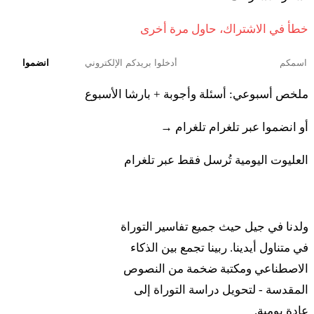
יז
וְלָקַח הַכֹּהֵן מַיִם קְדֹשִׁים בִּכְלִי חָרֶשׂ וּמִן הֶעָפָר
خطأ في الاشتراك، حاول مرة أخرى
אֲשֶׁר יִהְיֶה בְּקַרְקַע הַמִּשְׁכָּן יִקַּח הַכֹּהֵן וְנָתַן אֶל
انضموا
הַמָּיִם׃
ملخص أسبوعي: أسئلة وأجوبة + بارشا الأسبوع
١٨ فْهِعِميد هَكّوهين إِت هاإِشّا لِفْنيه أدوناي أوفارَع إِت
أو انضموا عبر تلغرام
تلغرام →
روش هاإِشّا فْناتَن عَل كَبِّيها إيت مِنْحَت هَزِّكّارون مِنْحَت
قْناؤوت هي أوبْيَد هَكّوهين يِهْيو ميه هَمّاريم هَمْآرَريم
العليوت اليومية تُرسل فقط عبر تلغرام
ربينا
יח
וְהֶעֱמִיד הַכֹּהֵן אֶת הָאִשָּׁה לִפְנֵי יְדוָד וּפָרַע אֶת
רֹאשׁ הָאִשָּׁה וְנָתַן עַל כַּפֶּיהָ אֵת מִנְחַת הַזִּכָּרוֹן
ولدنا في جيل حيث جميع تفاسير التوراة
في متناول أيدينا. ربينا تجمع بين الذكاء
מִנְחַת קְנָאֹת הִוא וּבְיַד הַכֹּהֵן יִהְיוּ מֵי הַמָּרִים
الاصطناعي ومكتبة ضخمة من النصوص
הַמְאָרֲרִים׃
المقدسة - لتحويل دراسة التوراة إلى
عادة يومية.