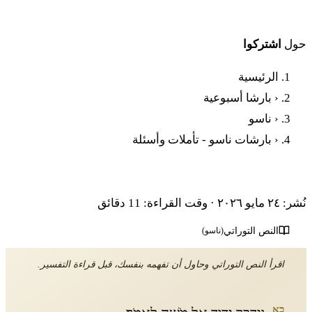
حول
اشتركوا
الرئيسية
‹
بارشا أسبوعية
‹
ناسو
‹
بارشات ناسو - تأملات وأسئلة
بارشات ناسو - تأملات وأسئلة
نُشر: ٢٤ مايو ٢٠٢٦
·
وقت القراءة: 11 دقائق
النص التوراتي
(ناسو)
اقرأ النص التوراتي وحاول أن تفهمه بنفسك، قبل قراءة التفسير.
כא