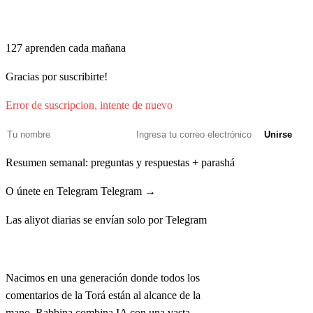
Únete a quienes comienzan su mañana con Torá e IA
127
aprenden cada mañana
Gracias por suscribirte!
Error de suscripcion, intente de nuevo
Unirse
Resumen semanal: preguntas y respuestas + parashá
O únete en Telegram
Telegram →
Las aliyot diarias se envían solo por Telegram
Rabbina
Nacimos en una generación donde todos los
comentarios de la Torá están al alcance de la
mano. Rabbina combina IA con una vasta