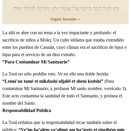
וּמִן הַגֵּר הַגָּר בְּיִשְׂרָאֵל אֲשֶׁר יִתֵּן מִזַּרְעוֹ לַמֹּלֶךְ מוֹת
Seguir leyendo
יוּמָת עַם הָאָרֶץ יִרְגְּמֻהוּ בָאָבֶן׃
La aliá se abre con un tema a la vez impactante y profundo: el
Ve'el bnéi Yisra'él tomár ish ish mibnéi Yisra'él umín
2
sacrificio de niños a Molej. Un culto idólatra que estaba extendido
hagér hagár beYisra'él asher yitén mizar'ó lamólej mot
entre los pueblos de Canaán, cuyo clímax era el sacrificio de hijos e
yumát am ha'árets yirguemúhu va'ávet
hijas para el servicio de un dios extraño.
”Para Contaminar Mi Santuario”
ג
וַאֲנִי אֶתֵּן אֶת פָּנַי בָּאִישׁ הַהוּא וְהִכְרַתִּי אֹתוֹ
La Torá no sólo prohíbe esto. Ve en ello una doble herida:
“Lemá’an tamé et mikdashí uljalél et shem kodshí”
(Para
מִקֶּרֶב עַמּוֹ כִּי מִזַּרְעוֹ נָתַן לַמֹּלֶךְ לְמַעַן טַמֵּא אֶת
contaminar Mi Santuario, y profanar Mi santo nombre, versículo 3).
מִקְדָּשִׁי וּלְחַלֵּל אֶת שֵׁם קָדְשִׁי׃
Este acto contamina la santidad de todo el Santuario, y profana el
nombre del Santo.
Va'aní etén et panái ba'ísh hahú vehijratí otó mikérev
3
Responsabilidad Pública
amó ki mizar'ó natán lamólej lemá'an tamé et mikdashí
La Torá enfatiza que la responsabilidad recae también sobre el
uljalél et shem kodshí
público:
“Ve’ím ha’além ya’alimú am ha’árets et eineihém min