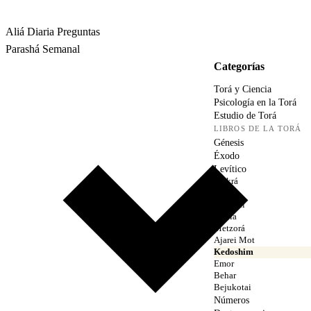
Rabbina
Aliá Diaria
Preguntas
Parashá Semanal
Categorías
Torá y Ciencia
Psicología en la Torá
Estudio de Torá
LIBROS DE LA TORÁ
Génesis
Éxodo
Levítico
Vaikrá
Tzav
Sheminí
Tazría
Metzorá
Ajarei Mot
Kedoshim
Emor
Behar
Bejukotai
Números