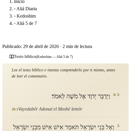
Inicio
›
Aliá Diaria
›
Kedoshim
›
Aliá 5 de 7
Parashat Kedoshim - Quinta Aliá
Publicado: 29 de abril de 2026
·
2 min de lectura
Texto bíblico
(Kedoshim — Aliá 5 de 7)
Lee el texto bíblico e intenta comprenderlo por ti mismo, antes
de leer el comentario.
כ א
וַיְדַבֵּר יְדוָד אֶל מֹשֶׁה לֵּאמֹר׃
Vayedabér Adonai el Moshé lemór
20:1
ב
וְאֶל בְּנֵי יִשְׂרָאֵל תֹּאמַר אִישׁ אִישׁ מִבְּנֵי יִשְׂרָאֵל