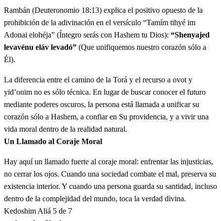
mikérev amám
Rambán (Deuteronomio 18:13) explica el positivo opuesto de la
prohibición de la adivinación en el versículo “Tamím tihyé im
ו
וְהַנֶּפֶשׁ אֲשֶׁר תִּפְנֶה אֶל הָאֹבֹת וְאֶל הַיִּדְּעֹנִים
Adonai elohéja” (Íntegro serás con Hashem tu Dios):
“Shenyajed
levavénu eláv levadó”
(Que unifiquemos nuestro corazón sólo a
לִזְנוֹת אַחֲרֵיהֶם וְנָתַתִּי אֶת פָּנַי בַּנֶּפֶשׁ הַהִוא
Él).
וְהִכְרַתִּי אֹתוֹ מִקֶּרֶב עַמּוֹ׃
La diferencia entre el camino de la Torá y el recurso a ovot y
yid’onim no es sólo técnica. En lugar de buscar conocer el futuro
Vehanéfesh asher tifné el ha'ovót ve'el hayid'oním liznót
6
mediante poderes oscuros, la persona está llamada a unificar su
ajareihém venatatí et panái banéfesh hahí vehijratí otó
corazón sólo a Hashem, a confiar en Su providencia, y a vivir una
mikérev amó
vida moral dentro de la realidad natural.
Un Llamado al Coraje Moral
ז
וְהִתְקַדִּשְׁתֶּם וִהְיִיתֶם קְדֹשִׁים כִּי אֲנִי יְדוָד
Hay aquí un llamado fuerte al coraje moral: enfrentar las injusticias,
no cerrar los ojos. Cuando una sociedad combate el mal, preserva su
אֱלֹהֵיכֶם׃
existencia interior. Y cuando una persona guarda su santidad, incluso
dentro de la complejidad del mundo, toca la verdad divina.
Vehitkadishtém viheyitém kedoshím ki aní Adonai
7
Kedoshim
Aliá 5 de 7
elohéijem