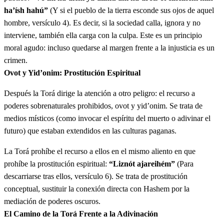
ha’ísh hahú”
(Y si el pueblo de la tierra esconde sus ojos de aquel
ד
וְאִם הַעְלֵם יַעְלִימוּ עַם הָאָרֶץ אֶת עֵינֵיהֶם מִן
hombre, versículo 4). Es decir, si la sociedad calla, ignora y no
interviene, también ella carga con la culpa. Este es un principio
הָאִישׁ הַהוּא בְּתִתּוֹ מִזַּרְעוֹ לַמֹּלֶךְ לְבִלְתִּי הָמִית
moral agudo: incluso quedarse al margen frente a la injusticia es un
crimen.
אֹתוֹ׃
Ovot y Yid’onim: Prostitución Espiritual
Ve'ím ha'além ya'alimú am ha'árets et eineihém min
4
Después la Torá dirige la atención a otro peligro: el recurso a
ha'ísh hahú betitó mizar'ó lamólej levilltí hamít otó
poderes sobrenaturales prohibidos, ovot y yid’onim. Se trata de
medios místicos (como invocar el espíritu del muerto o adivinar el
ה
וְשַׂמְתִּי אֲנִי אֶת פָּנַי בָּאִישׁ הַהוּא וּבְמִשְׁפַּחְתּוֹ
futuro) que estaban extendidos en las culturas paganas.
La Torá prohíbe el recurso a ellos en el mismo aliento en que
וְהִכְרַתִּי אֹתוֹ וְאֵת כָּל הַזֹּנִים אַחֲרָיו לִזְנוֹת אַחֲרֵי
prohíbe la prostitución espiritual:
“Liznót ajareihém”
(Para
הַמֹּלֶךְ מִקֶּרֶב עַמָּם׃
descarriarse tras ellos, versículo 6). Se trata de prostitución
conceptual, sustituir la conexión directa con Hashem por la
Vesamtí aní et panái ba'ísh hahú uvemishpajtó vehijratí
5
mediación de poderes oscuros.
otó ve'et kol hazoním ajaráv liznót ajaréi hamólej
El Camino de la Torá Frente a la Adivinación