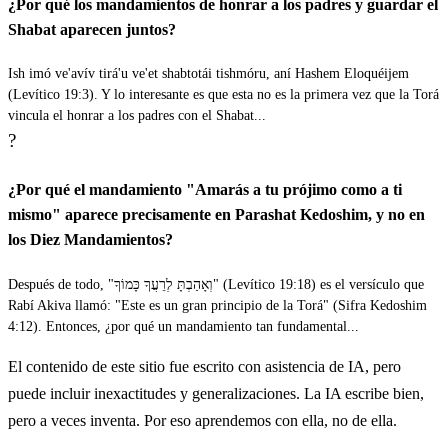
¿Por qué los mandamientos de honrar a los padres y guardar el
Shabat aparecen juntos?
Ish imó ve'avív tirá'u ve'et shabtotái tishmóru, aní Hashem Eloquéijem
(Levítico 19:3). Y lo interesante es que esta no es la primera vez que la Torá
vincula el honrar a los padres con el Shabat...
?
¿Por qué el mandamiento "Amarás a tu prójimo como a ti
mismo" aparece precisamente en Parashat Kedoshim, y no en
los Diez Mandamientos?
Después de todo, "וְאָהַבְתָּ לְרֵעֲךָ כָּמוֹךָ" (Levítico 19:18) es el versículo que
Rabí Akiva llamó: "Este es un gran principio de la Torá" (Sifra Kedoshim
4:12). Entonces, ¿por qué un mandamiento tan fundamental...
El contenido de este sitio fue escrito con asistencia de IA, pero
puede incluir inexactitudes y generalizaciones. La IA escribe bien,
pero a veces inventa. Por eso aprendemos con ella, no de ella.